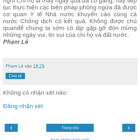
nghĩ Chi họ ta mấy ngày qua đã cố gắng, nay tiếp
tục thực hiện các biện pháp phòng ngừa đã được
cơ quan Y tế Nhà nước khuyến cáo cùng cả
nước Chống dịch có kết quả. Không được chủ
quanđể chúng ta sớm có dịp gặp gỡ đón mừng
những ngày vui, tin vui của chi họ và đất nước.
Phạm Lê
Phạm Lê
vào
18:29
Chia sẻ
Không có nhận xét nào:
Đăng nhận xét
‹
›
Trang chủ
Xem phiên bản web