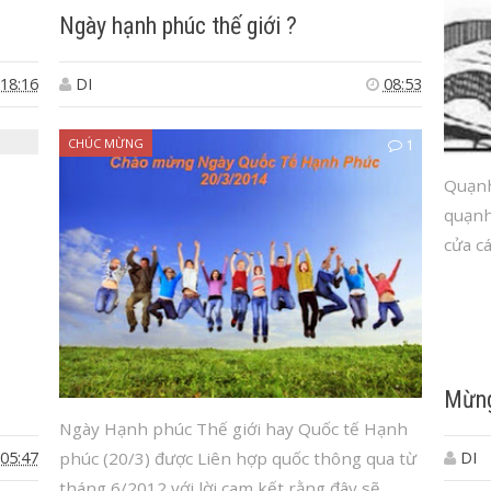
Ngày hạnh phúc thế giới ?
18:16
DI
08:53
CHÚC MỪNG
1
Quạnh
quạnh
cửa cá
Mừng
Ngày Hạnh phúc Thế giới hay Quốc tế Hạnh
05:47
DI
phúc (20/3) được Liên hợp quốc thông qua từ
tháng 6/2012 với lời cam kết rằng đây sẽ...