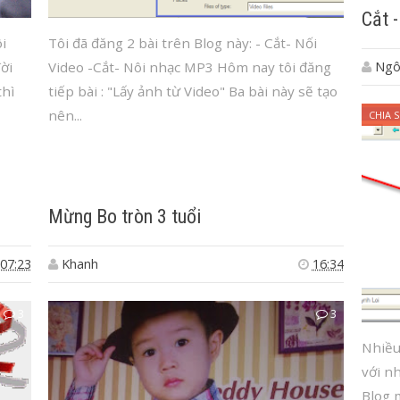
Cắt 
i
Tôi đã đăng 2 bài trên Blog này: - Cắt- Nối
Ngô
ời
Video -Cắt- Nôi nhạc MP3 Hôm nay tôi đăng
thì
tiếp bài : "Lấy ảnh từ Video" Ba bài này sẽ tạo
nên...
CHIA S
Mừng Bo tròn 3 tuổi
07:23
Khanh
16:34
3
3
Nhiều
với n
Blog 