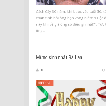
Cách đây 30 năm, khi bước vào tuổi 50, tô
chân tình hỏi ông bạn vong niên: “Cuộc đ
này khi về già ông sợ điều gì nhất?”. Tức 
ông...
Mừng sinh nhật Bà Lan
DI
SINH NHẬT