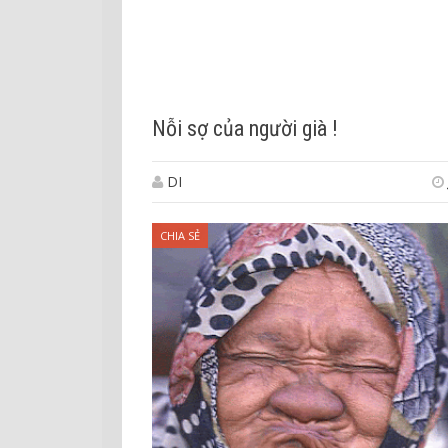
Nỗi sợ của người già !
DI
CHIA SẺ