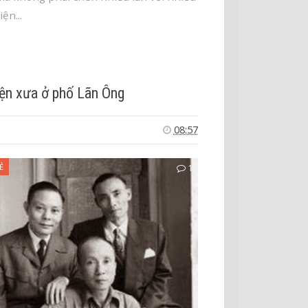
iện...
ện xưa ở phố Lãn Ông
08:57
Ẻ
1