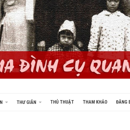
THỦ THUẬT
THAM KHẢO
ĐĂNG B
N
THƯ GIÃN