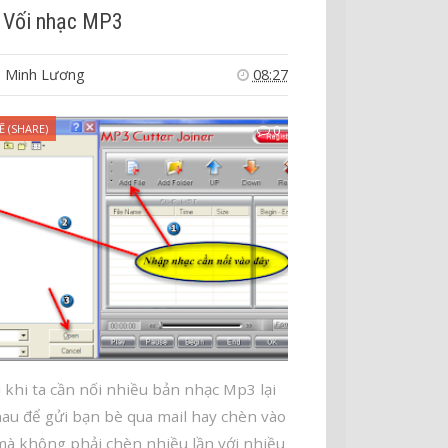
- Vối nhạc MP3
 Minh Lương
08:27
Ẽ (SHARE)
0
 khi ta cần nối nhiều bản nhạc Mp3 lại
hau để gửi bạn bè qua mail hay chèn vào
mà không phải chèn nhiều lần với nhiều