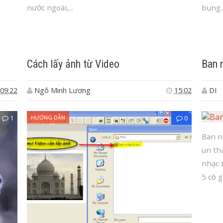
nước ngoài,...
bụng..
Cách lấy ảnh từ Video
Ban 
09:22
Ngô Minh Lương
15:02
DI
1
HƯỚNG DẪN
0
Ban n
un th
nhạc 
5 cô gá