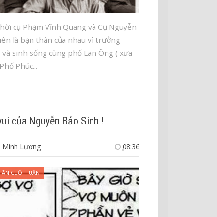
thời cụ Phạm Vĩnh Quang và Cụ Nguyễn
iên là bạn thân của nhau vì trưởng
 và sinh sống cùng phố Lãn Ông ( xưa
 Phố Phúc...
vui của Nguyễn Bảo Sinh !
 Minh Lương
08:36
IÃN CUỐI TUẦN
0