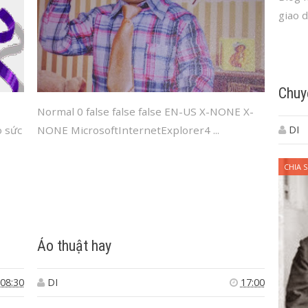
giao d
Chuy
Normal 0 false false false EN-US X-NONE X-
DI
o sức
NONE MicrosoftInternetExplorer4 ...
CHIA S
Ảo thuật hay
08:30
DI
17:00