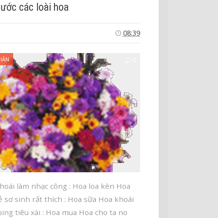
hước các loài hoa
08:39
IÃN
0
hoái làm nhạc công : Hoa loa kèn Hoa
ẻ sơ sinh rất thích : Hoa sữa Hoa khoái
ing tiêu xài : Hoa mua Hoa cho ta no