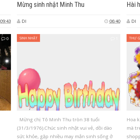
Mừng sinh nhật Minh Thu
Hài 
09:43
DI
06:40
DI
0
SINH NHẬT
1
THƯ G
Mừng chị Tô Minh Thu tròn 38 tuổi
Hoa k
(31/3/1976).Chúc sinh nhật vui vẻ, dồi dào
mà tr
sức khỏe, gặp nhiều may mắn sinh sống ở
shopp