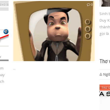
0
0
Sinh 
Duy K
thành
gọi là
Thơ 
âm
...
Ngô
hay
ích
THƯ G