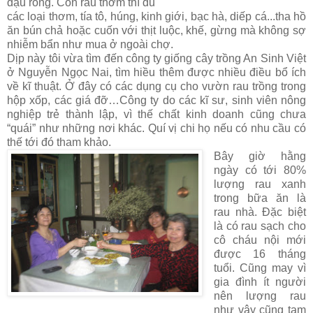
đậu rồng. Còn rau thơm thì đủ
các loại thơm, tía tô, húng, kinh giới, bạc hà, diếp cá...tha hồ
ăn bún chả hoặc cuốn với thịt luộc, khế, gừng mà không sợ
nhiễm bẩn như mua ở ngoài chợ.
Dịp này tôi vừa tìm đến công ty giống cây trồng An Sinh Việt
ở Nguyễn Ngọc Nai, tìm hiều thêm được nhiều điều bổ ích
về kĩ thuật. Ở đây có các dụng cụ cho vườn rau trồng trong
hộp xốp, các giá đỡ…Công ty do các kĩ sư, sinh viên nông
nghiệp trẻ thành lập, vì thế chất kinh doanh cũng chưa
“quái” như những nơi khác. Quí vị chi họ nếu có nhu cầu có
thế tới đó tham khảo.
Bây giờ hằng
ngày có tới 80%
lượng rau xanh
trong bữa ăn là
rau nhà. Đặc biệt
là có rau sạch cho
cô cháu nội mới
được 16 tháng
tuổi. Cũng may vì
gia đình ít người
nên lượng rau
như vậy cũng tạm