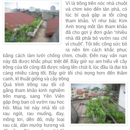
Vì là trồng trên nóc nhà chuột
và chim kéo đến tàn phá, có
lúc bí quá gặp ai tôi cũng
tham khảo. Ví như bác Kim
Anh trong một lần tham khảo
đã cho gợi ý đơn giản “nhiều
nhà đã phải bỏ vườn rau chỉ
vì chuột”. Tôi tiếc công sức bỏ
ra nên tìm cách khắc phục
bằng cách làm lưới chống chim, chuột. Đến nay vấn nạn
này đã được khắc phục triệt để. Bây giờ sự am hiểu về cây
trồng của tôi cũng đã được nâng lên chút ít, lúc đầu là đại trà
càng nhiều càng tốt. Bây giờ tôi chú trọng hơn đến thâm
canh, kĩ thuật giống và cây trồng
Quá trình trồng rau tôi cố
gắng tham khảo kinh nghiệm
trên mạng, sang Yên Viên
gặp ông bạn có vườn rau học
hỏi. Mùa hè này nhà tôi có
rau ngót, rau muống, đay,
mồng tơi, dền đỏ, mấy loại
rau cải, dàn mướp hương và