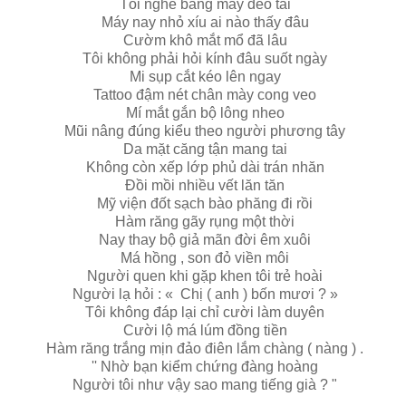
Tôi nghe bằng máy đeo tai
Máy nay nhỏ xíu ai nào thấy đâu
Cườm khô mắt mổ đã lâu
Tôi không phải hỏi kính đâu suốt ngày
Mi sụp cắt kéo lên ngay
Tattoo đậm nét chân mày cong veo
Mí mắt gắn bộ lông nheo
Mũi nâng đúng kiểu theo người phương tây
Da mặt căng tận mang tai
Không còn xếp lớp phủ dài trán nhăn
Đồi mồi nhiều vết lăn tăn
Mỹ viện đốt sạch bào phăng đi rồi
Hàm răng gãy rụng một thời
Nay thay bộ giả mãn đời êm xuôi
Má hồng , son đỏ viền môi
Người quen khi gặp khen tôi trẻ hoài
Người lạ hỏi : « Chị ( anh ) bốn mươi ? »
Tôi không đáp lại chỉ cười làm duyên
Cười lộ má lúm đồng tiền
Hàm răng trắng mịn đảo điên lắm chàng ( nàng ) .
'' Nhờ bạn kiểm chứng đàng hoàng
Người tôi như vậy sao mang tiếng già ? "