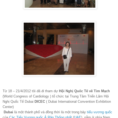
Từ 18 – 21/4/2012 tôi đã đi tham dự
Hội Nghị Quốc Tế về Tim Mạch
(World Congress of Cardiology ) tổ chức tại Trung Tâm Triển Lãm Hội
Nghị Quốc Tế Dubai
DICEC
( Dubai International Convention Exhibition
Center)
Dubai
là một thành phố và đồng thời là một trong bảy
tiểu vương quốc
của
Các Tiểu Vương quốc Ả Rập Thống nhất
(
UAE
), nằm ở phía Nam