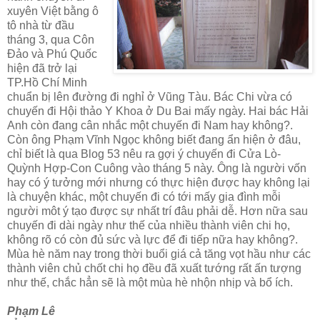
xuyên Việt bằng ô
tô nhà từ đầu
tháng 3, qua Côn
Đảo và Phú Quốc
hiện đã trở lại
TP.Hồ Chí Minh
chuẩn bị lên đường đi nghỉ ở Vũng Tàu. Bác Chi vừa có
chuyến đi Hội thảo Y Khoa ở Du Bai mấy ngày. Hai bác Hải
Anh còn đang cân nhắc một chuyến đi Nam hay không?.
Còn ông Phạm Vĩnh Ngọc không biết đang ẩn hiện ở đâu,
chỉ biết là qua Blog 53 nêu ra gợi ý chuyến đi Cửa Lò-
Quỳnh Hợp-Con Cuông vào tháng 5 này. Ông là người vốn
hay có ý tưởng mới nhưng có thực hiện được hay không lại
là chuyện khác, một chuyến đi có tới mấy gia đình mỗi
người môt ý tạo được sự nhất trí đâu phải dễ. Hơn nữa sau
chuyến đi dài ngày như thế của nhiều thành viên chi họ,
không rõ có còn đủ sức và lực để đi tiếp nữa hay không?.
Mùa hè năm nay trong thời buổi giá cả tăng vọt hầu như các
thành viên chủ chốt chi họ đều đã xuất tướng rất ấn tượng
như thế, chắc hẳn sẽ là một mùa hè nhộn nhịp và bổ ích.
Phạm Lê