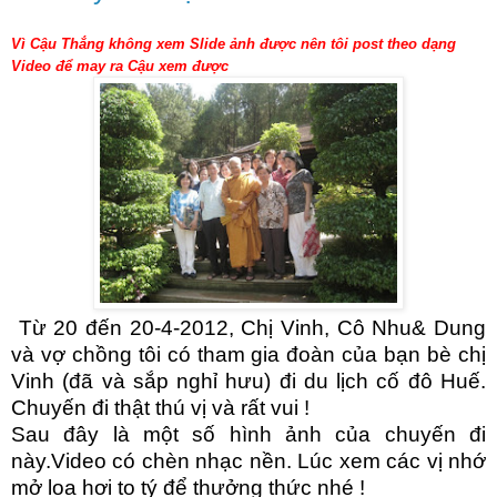
Vì Cậu Thắng không xem Slide ảnh được nên tôi post theo dạng
Video để may ra Cậu xem được
Từ 20 đến 20-4-2012, Chị Vinh, Cô Nhu& Dung
và vợ chồng tôi có tham gia đoàn của bạn bè chị
Vinh (đã và sắp nghỉ hưu) đi du lịch cố đô Huế.
Chuyến đi thật thú vị và rất vui !
Sau đây là một số hình ảnh của chuyến đi
này.Video có chèn nhạc nền. Lúc xem các vị nhớ
mở loa hơi to tý để thưởng thức nhé !