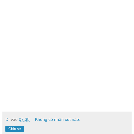
DI
vào
07:38
Không có nhận xét nào:
Chia sẻ