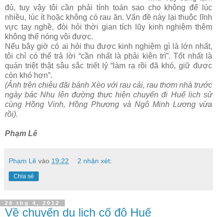
đủ, tuy vậy tôi cần phải tính toán sao cho không để lúc
nhiều, lúc ít hoặc không có rau ăn. Vấn đề này lại thuộc lĩnh
vực tay nghề, đòi hỏi thời gian tích lũy kinh nghiệm thêm
không thể nóng vội được.
Nếu bây giờ có ai hỏi thu được kinh nghiệm gì là lớn nhất,
tôi chỉ có thể trả lời “cần nhất là phải kiên trì”. Tốt nhất là
quán triệt thật sâu sắc triết lý “làm ra rồi đã khó, giữ được
còn khó hơn”.
(Ảnh trên chiêu đãi bánh Xèo với rau cải, rau thơm nhà trước
ngày bác Nhu lên đường thực hiện chuyến đi Huế lịch sử
cùng Hồng Vinh, Hồng Phương và Ngô Minh Lương vừa
rồi).
Phạm Lê
Phạm Lê
vào
19:22
2 nhận xét:
Chia sẻ
26 thg 4, 2012
Về chuyến du lịch cố đô Huế