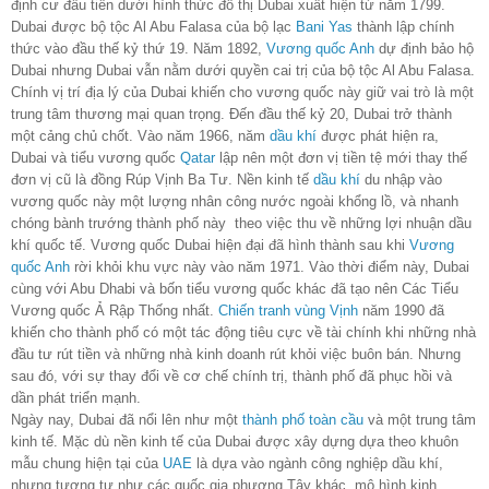
định cư đầu tiên dưới hình thức đô thị Dubai xuất hiện từ năm 1799.
Dubai được bộ tộc Al Abu Falasa của bộ lạc
Bani Yas
thành lập chính
thức vào đầu thế kỷ thứ 19. Năm 1892,
Vương quốc Anh
dự định bảo hộ
Dubai nhưng Dubai vẫn nằm dưới quyền cai trị của bộ tộc Al Abu Falasa.
Chính vị trí địa lý của Dubai khiến cho vương quốc này giữ vai trò là một
trung tâm thương mại quan trọng. Đến đầu thế kỷ 20, Dubai trở thành
một cảng chủ chốt. Vào năm 1966, năm
dầu khí
được phát hiện ra,
Dubai và tiểu vương quốc
Qatar
lập nên một đơn vị tiền tệ mới thay thế
đơn vị cũ là đồng Rúp Vịnh Ba Tư. Nền kinh tế
dầu khí
du nhập vào
vương quốc này một lượng nhân công nước ngoài khổng lồ, và nhanh
chóng bành trướng thành phố này theo việc thu về những lợi nhuận dầu
khí quốc tế. Vương quốc Dubai hiện đại đã hình thành sau khi
Vương
quốc Anh
rời khỏi khu vực này vào năm 1971. Vào thời điểm này, Dubai
cùng với Abu Dhabi và bốn tiểu vương quốc khác đã tạo nên Các Tiểu
Vương quốc Ả Rập Thống nhất.
Chiến tranh vùng Vịnh
năm 1990 đã
khiến cho thành phố có một tác động tiêu cực về tài chính khi những nhà
đầu tư rút tiền và những nhà kinh doanh rút khỏi việc buôn bán. Nhưng
sau đó, với sự thay đổi về cơ chế chính trị, thành phố đã phục hồi và
dần phát triển mạnh.
Ngày nay, Dubai đã nổi lên như một
thành phố toàn cầu
và một trung tâm
kinh tế. Mặc dù nền kinh tế của Dubai được xây dựng dựa theo khuôn
mẫu chung hiện tại của
UAE
là dựa vào ngành công nghiệp dầu khí,
nhưng tương tự như các quốc gia phương Tây khác, mô hình kinh