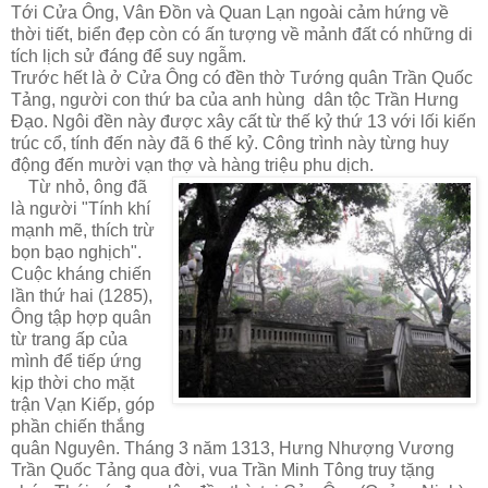
Tới Cửa Ông, Vân Đồn và Quan Lạn ngoài cảm hứng về
thời tiết, biển đẹp còn có ấn tượng về mảnh đất có những di
tích lịch sử đáng để suy ngẫm.
Trước hết là ở Cửa Ông có đền thờ Tướng quân Trần Quốc
Tảng, người con thứ ba của anh hùng dân tộc Trần Hưng
Đạo. Ngôi đền này được xây cất từ thế kỷ thứ 13 với lối kiến
trúc cổ, tính đến này đã 6 thế kỷ. Công trình này từng huy
động đến mười vạn thợ và hàng triệu phu dịch.
Từ nhỏ, ông đã
là người "Tính khí
mạnh mẽ, thích trừ
bọn bạo nghịc
h".
Cuộc kháng chiến
lần thứ hai (1285),
Ông tập hợp quân
từ trang ấp của
mình để tiếp ứng
kịp thời cho mặt
trận Vạn Kiếp, góp
phần chiến thắng
quân Nguyên. Tháng 3 năm 1313, Hưng Nhượng Vương
Trần Quốc Tảng qua đời, vua Trần Minh Tông truy tặng