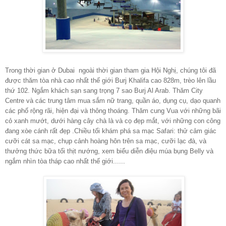
Trong thời gian ở Dubai ngoài thời gian tham gia Hội Nghị, chúng tôi đã
được thăm tòa nhà cao nhất thế giới Burj Khalifa cao 828m, trèo lên lầu
thứ 102. Ngắm khách sạn sang trọng 7 sao Burj Al Arab. Thăm City
Centre và các trung tâm mua sắm nữ trang, quần áo, dụng cụ, dạo quanh
các phố rộng rãi, hiện đại và thông thoáng. Thăm cung Vua với những bãi
cỏ xanh mướt, dưới hàng cây chà là và cọ đẹp mắt, với những con công
đang xòe cánh rất đẹp .Chiều tối khám phá sa mạc Safari: thử cảm giác
cưỡi cát sa mạc, chụp cảnh hoàng hôn trên sa mạc, cưỡi lạc đà, và
thưởng thức bữa tối thịt nướng, xem biểu diễn điệu múa bụng Belly và
ngắm nhìn tòa tháp cao nhất thế giới......