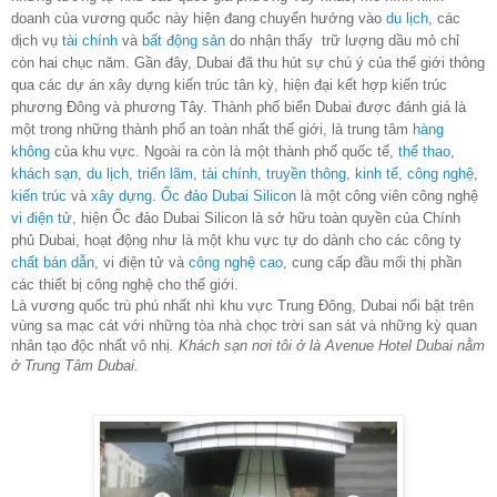
doanh của vương quốc này hiện đang chuyển hướng vào
du lịch
, các
dịch vụ
tài chính
và
bất động sản
do nhận thấy trữ lượng dầu mỏ chỉ
còn hai chục năm. Gần đây, Dubai đã thu hút sự chú ý của thế giới thông
qua các dự án xây dựng kiến trúc tân kỳ, hiện đại kết hợp kiến trúc
phương Đông và phương Tây. Thành phố biển Dubai được đánh giá là
một trong những thành phố an toàn nhất thế giới, là trung tâm
hàng
không
của khu vực. Ngoài ra còn là một thành phố quốc tế,
thể thao
,
khách sạn
,
du lịch
,
triển lãm
,
tài chính
,
truyền thông
,
kinh tế
,
công nghệ
,
kiến trúc
và
xây dựng
.
Ốc đảo Dubai Silicon
là một công viên công nghệ
vi điện tử
, hiện Ốc đảo Dubai Silicon là sở hữu toàn quyền của Chính
phủ Dubai, hoạt động như là một khu vực tự do dành cho các công ty
chất bán dẫn
, vi điện tử và
công nghệ cao
, cung cấp đầu mối thị phần
các thiết bị công nghệ cho thế giới.
Là vương quốc trù phú nhất nhì khu vực Trung Đông, Dubai nổi bật trên
vùng sa mạc cát với những tòa nhà chọc trời san sát và những kỳ quan
nhân tạo độc nhất vô nhị
. Khách sạn nơi tôi ở là Avenue Hotel Dubai nằm
ở Trung Tâm Dubai.