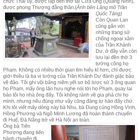
chức Thái uý, được lập đền thờ tại Cửa Ông (Quảng Ninh),
được phong Thượng đẳng thần.(
Ảnh bên Lăng mộ Trần
Quốc Tảng)
Còn Quan Lạn
cũng gắn với
những trang sử
chống ngoại xâm
của Trần Khánh
Dư, ở đây vẫn còn
lưu lại đền thờ 3
tướng công họ
Phạm. Không có nhiều thời gian tìm hiểu kĩ hơn, chỉ được
giới thiều là ba vị tướng của Trần Khánh Dư đánh giặc bảo
vệ đảo. Tôi ghi vội bảng niêm yết sơ bộ lược sử 3 ông quan
họ Phạm, mấy ông lão hưu nghe nói tới họ Phạm, quay lại
bảo tôi họ nhà ông đấy. Tôi không rành về gia phả chi họ
mình, nhưng nếu đúng như vậy cũng đáng tự hào đấy chứ.
Khi tôi viết mấy dòng này bà Nhu, bà Dung cùng Hồng Vinh,
Hồng Phương và Ngô Minh Lương đã hoàn thành chuyến
đi Huế, Đà Nắng trở về Hà Nội an toàn.
Ông bà Tiến
Phượng đang tiến
hành chuyến đi