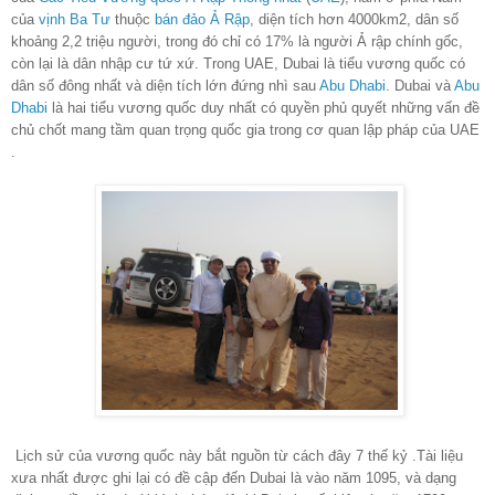
của
vịnh Ba Tư
thuộc
bán đảo Ả Rập
, diện tích hơn 4000km2, dân số
khoảng 2,2 triệu người, trong đó chỉ có 17% là người Ả rập chính gốc,
còn lại là dân nhập cư tứ xứ. Trong UAE, Dubai là tiểu vương quốc có
dân số đông nhất và diện tích lớn đứng nhì sau
Abu Dhabi
. Dubai và
Abu
Dhabi
là hai tiểu vương quốc duy nhất có quyền phủ quyết những vấn đề
chủ chốt mang tầm quan trọng quốc gia trong cơ quan lập pháp của UAE
.
Lịch sử của vương quốc này bắt nguồn từ cách đây 7 thế kỷ .
Tài liệu
xưa nhất được ghi lại có đề cập đến Dubai là vào năm 1095, và dạng