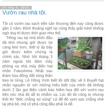
27 thg 4, 2012
Vườn rau nhà tôi.
Tôi có vườn rau sạch trên sân thượng đến nay cũng được
gần 2 năm, thỉnh thoảng nghĩ lại cũng thấy giật mình không
ngờ duy trì được thời gian như thế.
Trồng rau tại nhà khởi đầu
đã khó nhưng giữ được lại
càng khó hơn, triết lý ấy bây
giờ được kiểm chứng là
chính xác. Nhớ hồi tháng 3
năm ngoái khi đám mây
phóng xạ nhà máy điện hạt
nhân Fukushima Nhật sau
thảm họa động đất sóng thần
treo lơ lửng, Lê Hồng Vinh biết tôi dốt đặc về lí thuyết hạt
nhân nguyên tử với những hiểu biết của mình đã không
dưới 2 lần gọi điện cảnh báo hiểm họa đối với vườn rau
trên nóc nhà tôi dễ bị nhiễm xạ. Lúc đó tôi cũng lo nhưng
thôi thì “điếc chẳng sợ súng” cứ để đó xem sao chẳng nhẽ
lại phá bỏ, mà có phá cũng đâu phải là dễ.