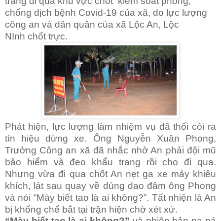
trang đi qua khu vực chốt
kiểm soát phòng,
chống dịch bệnh Covid-19 của xã, do lực lượng
công an và dân quân của xã Lộc An, L
ộc
NInh
chốt trực.
Phát hiện, lực lượng làm nhiệm vụ đã thổi còi ra
tín hiệu dừng xe. Ông Nguyễn Xuân Phong,
Trưởng Công an xã đã nhắc nhở An phải đội mũ
bảo hiểm và đeo khẩu trang rồi cho đi qua.
Nhưng vừa đi qua chốt An nẹt ga xe máy khiêu
khích, lát sau quay về dùng dao đâm ông Phong
và nói “Mày biết tao là ai không?”. Tất nhiện là An
bị khống chế bắt tại trận hiện chờ xét xử.
“Mày biết tao là ai không?”
và phiên bản na ná