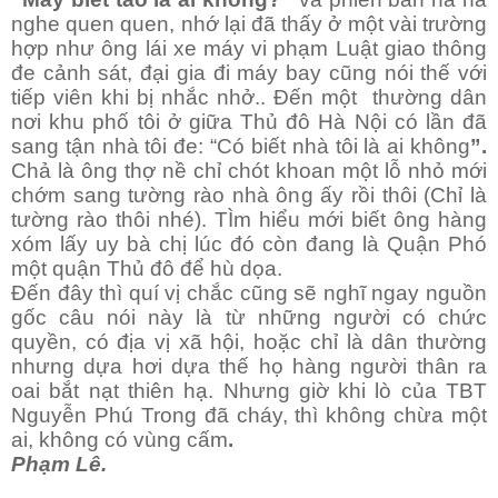
nghe quen quen, nhớ lại đã thấy ở một vài trường
hợp như ông lái xe máy vi phạm Luật giao thông
đe cảnh sát, đại gia đi máy bay cũng nói thế với
tiếp viên khi bị nhắc nhở..
Đến một
thường dân
nơi khu phố tôi ở giữa Thủ đô Hà Nội có lần đã
sang tận nhà tôi đe: “Có biết nhà tôi là ai không
”.
Chả là ông thợ nề chỉ chót khoan một lỗ nhỏ mới
chớm sang tường rào nhà ông ấy rồi thôi (Chỉ là
tường rào thôi nhé). TÌm hiểu mới biết ông hàng
xóm lấy uy bà chị lúc đó còn đang là Quận Phó
một quận
Thủ đô để hù dọa.
Đến đây thì quí vị chắc cũng sẽ nghĩ ngay nguồn
gốc câu nói này là từ những người có chức
quyền, có địa vị xã hội, hoặc chỉ là dân thường
nhưng dựa hơi dựa thế họ hàng người thân ra
oai bắt nạt thiên hạ. Nhưng giờ khi lò của TBT
Nguyễn Phú Trong đã cháy, thì không chừa một
ai, không có vùng cấm
.
Phạm Lê.