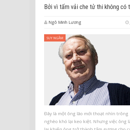
Bởi vì tấm vải che tử thi không có t
Ngô Minh Lương
SUY NGẪM
Đây là một ông lão mới thoạt nhìn trông
nghèo khó lại keo kiệt. Nhưng việc ông 
lại khiến ông trở thành tấm gương cho c