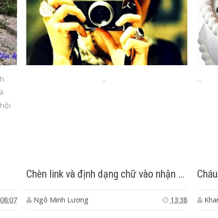
nh
...
...
à
 hội
Chèn link và định dạng chữ vào nhận xét ở Blogspot
Cháu
08:07
Ngô Minh Lương
13:38
Kha