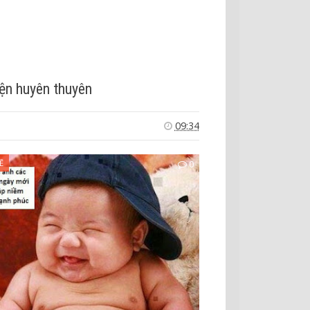
ện huyên thuyên
09:34
Ẽ
0