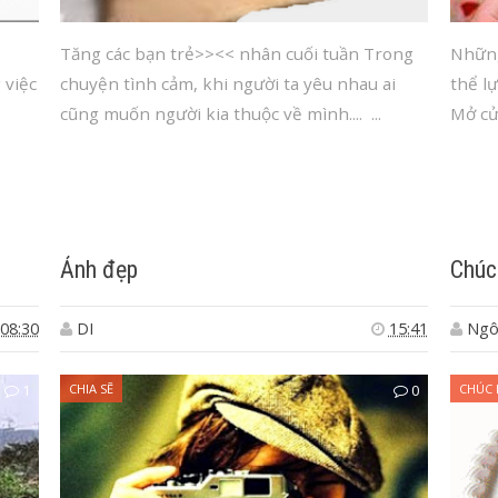
m !
Tăng các bạn trẻ>><< nhân cuối tuần Trong
Những
 việc
chuyện tình cảm, khi người ta yêu nhau ai
thể l
cũng muốn người kia thuộc về mình.... ...
Mở cửa
Ảnh đẹp
Chúc
08:30
DI
15:41
Ngô
1
CHIA SẼ
0
CHÚC