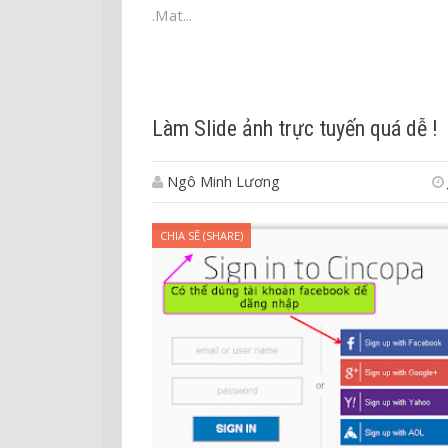
.Mat...
Làm Slide ảnh trực tuyến quá dễ !
Ngô Minh Lương
CHIA SẼ (SHARE)