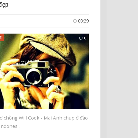
đẹp
09:29
Ẽ
0
ợ chồng Will Cook - Mai Anh chụp ở đảo
 Indones...