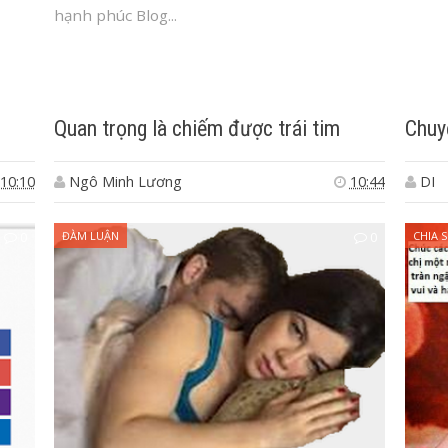
hạnh phúc Blog...
Quan trọng là chiếm được trái tim
Chuy
10:10
Ngô Minh Lương
10:44
DI
0
ĐÀM LUẬN
0
CHIA S