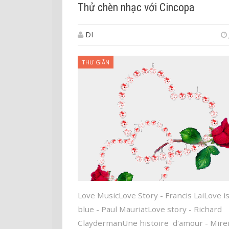
Thử chèn nhạc với Cincopa
DI
THƯ GIÃN
Love MusicLove Story - Francis LaiLove i
blue - Paul MauriatLove story - Richard
ClaydermanUne histoire d'amour - Mirei