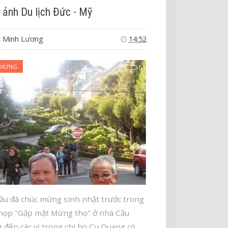
 ảnh Du lịch Đức - Mỹ
 Minh Lương
14:52
 MỪNG.
5
ầu đã chúc mừng sinh nhật trước trong
họp "Gặp mặt Mừng thọ" ở nhà Cậu
 đến các vị trong chi họ Cụ Quang có