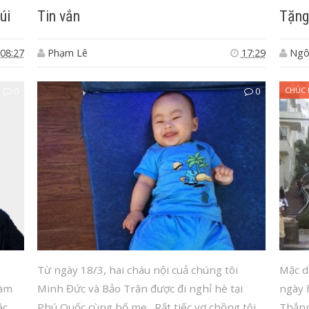
úi
Tin vắn
Tặng
08:27
Phạm Lê
17:29
Ngô
0
0
CHÚC
Từ ngày 18/3, hai cháu nội cuả chúng tôi
Mặc d
làm
Minh Đức và Bảo Trân được đi nghỉ hè tại
ngày 
ác
Phú Quốc cùng bố mẹ. Rất tiếc vợ chồng tôi
Thắng