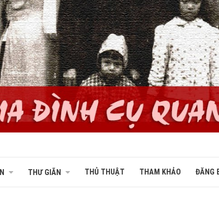
THỦ THUẬT
THAM KHẢO
ĐĂNG B
N
THƯ GIÃN