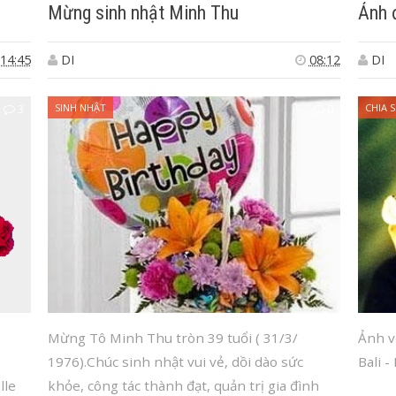
Mừng sinh nhật Minh Thu
Ảnh 
14:45
DI
08:12
DI
3
SINH NHẬT
0
CHIA S
s
Mừng Tô Minh Thu tròn 39 tuổi ( 31/3/
Ảnh v
1976).Chúc sinh nhật vui vẻ, dồi dào sức
Bali -
lle
khỏe, công tác thành đạt, quản trị gia đình