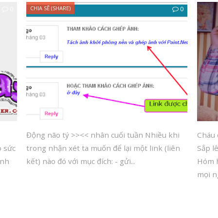
0
CHIA SẼ (SHARE)
0
Động não tý >><< nhân cuối tuần Nhiều khi
Cháu 
o sức
trong nhận xét ta muốn để lại một link (liên
Sắp l
ình
kết) nào đó với mục đích: - gửi...
Hóm h
mọi n