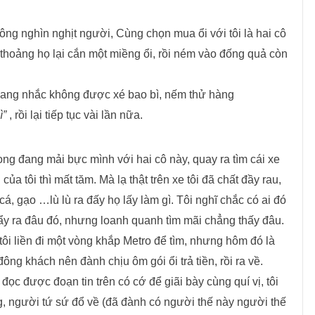
ng nghìn nghịt người, Cùng chọn mua ổi với tôi là hai cô
nh thoảng họ lại cắn một miềng ổi, rồi ném vào đống quả còn
 đang nhắc không được xé bao bì, nếm thử hàng
ì”
, rồi lại tiếp tục vài lần nữa.
ong đang mải bực
mình với hai cô này, quay ra tìm cái xe
của tôi thì mất tăm. Mà lạ thật trên xe tôi đã chất đầy rau,
, cá, gạo …lù lù ra đấy họ lấy làm gì. Tôi nghĩ chắc có ai đó
ẩy ra đâu đó, nhưng loanh quanh tìm mãi chẳng thấy đâu.
tôi liền đi một vòng khắp Metro để tìm, nhưng hôm đó là
đông khách nên đành chịu ôm gói ổi trả tiền, rồi ra về.
ọc được đoạn tin trên có cớ để giãi bày cùng quí vị, tôi
, người tứ sứ đổ về (đã đành có người thế này người thế