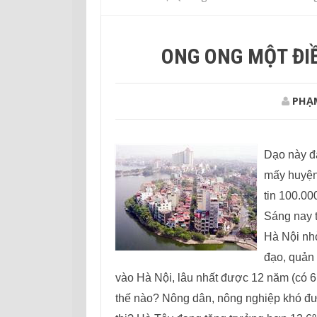
ONG ONG MỘT ĐIỀ
PHẠ
Dạo này 
mấy huyện 
tin 100.0
Sáng nay 
Hà Nội nhỏ
đạo, quản 
vào Hà Nội, lâu nhất được 12 năm (có 6
thế nào?
Nông dân, nông nghiệp khó đượ