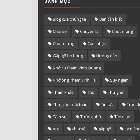
DANH MỤC
Blog của chúng ta
Bạn cần biết
Chia sẽ
Chuyện lạ
Chúc mùng
Chúc mừng
Cảm nhận
Gặp gỡ họ hàng
Hướng dẫn
Nhớ cụ Phạm Vĩnh Quang
Nhớ ông Phạm Vĩnh Hải
Suy ngẫm
Tham khảo
Thơ
Thư giãn
Thư giãn cuối tuần
Tin tức
Trao đ
Tâm sự
Tưởng nhớ
Tản mạn
Vui
chia sẻ
gặp gỡ
kỷ niệm