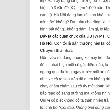
thị? Hà Tây đang tăng trưởng hơn 13,6
hiện có 3 vấn đề: Kỷ niệm 1.000 năm T
cán bộ. Hà Nội đang làm rất khó khăn na
mình ốc” không? Dư luận cho rằng, khi h
binh bất động”, không dám làm gì, lo lép
Đấy là các quan chức của UBTW MTTQ V
Hà Nội. Còn tôi là dân thường nên lại c
Chuyên thứ nhất.
Hôm vừa rồi đang phóng
x
e máy trên đ
để tôi phát hiện một cô gái diêm dúa, từ
ngang qua đường ngay trước mũi xe củ
nhìn xe cộ ra sao.
Vốn đã quen không dùn
chạy chầm chậm sau cô ấy một đoạn, kh
bảo “sao cô sang đường mà không nhìn 
Quí vị có biết không cô ta thản nhiên trả
lớ, tỉnh bơ
“Còi đâu, không biết dùng còi