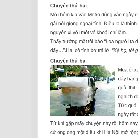
Chuyện thứ hai.
Mới hôm kia vào Metro đúng vào ngày đô
gái nói giọng ngoại tỉnh. Điều lạ là thỉ
nguyên xi với môt vẻ khoái chí lắm.
Thấy trướng mắt tôi bảo “Loa người ta
đấy…”.
Hai cô tỉnh bơ trả lời
“Kệ họ, tội g
Chuyện thứ ba.
Mua ổi x
đẩy hàng 
quả, thịt
nghịch đ
Tức quá 
ngày rất 
Từ khi gặp mấy chuyện này rồi hôm nay đ
cứ ong ong một điều khi Hà Nội mở rộng