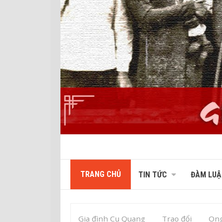
TRANG CHỦ
TIN TỨC
ĐÀM LUẬ
Gia đình Cụ Quang
Trao đổi
Ong