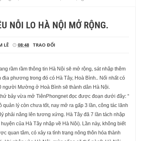
U NỖI LO HÀ NỘI MỞ RỘNG.
M LÊ
08:48
TRAO ĐỔI
đang
rầm rầm thông tin Hà Nội sẽ mở rộng, sát nhập thêm
địa phương trong đó có Hà Tây, Hoà Bình.. Nổi nhất có
00 người Mường ở Hoà Bình sẽ
thành
dân Hà Nội.
thứ bảy vừa
mở TiênPhongnet đọc được đoạn dưới đây: “
 quản lý còn chưa tốt, nay mở ra gấp 3 lần, công tác lãnh
lý phải nâng lên tương xứng. H
à Tây đã 7 lần tách nhập
 huyện của Hà Tây nhập về Hà Nội). Lần này, không biết
c quan tâm, có xảy ra tình trạng nông thôn hóa thành