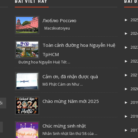
BÀI VIẾT HAY
BÀI 
202
Люблю Россию
►
Macskvatoiyeu
202
►
Toàn cảnh đường hoa Nguyễn Huệ
202
►
TpHCM
202
►
Đường hoa Nguyễn Huệ Tết ...
202
►
Cảm ơn, đã nhận được quà
Mô Phật Cám ơn Như ...
202
►
Chào mừng Năm mới 2025
201
ổi
►
201
►
Chúc mừng sinh nhật
201
►
Nhân Sinh nhật lần thứ 58 của ...