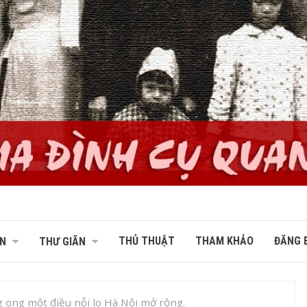
THỦ THUẬT
THAM KHẢO
ĐĂNG B
N
THƯ GIÃN
 ong một điều nỗi lo Hà Nội mở rộng.