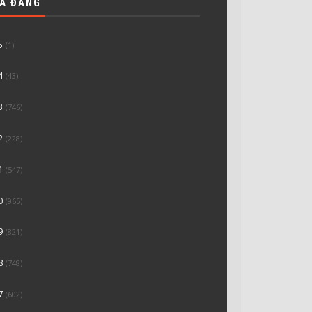
ĐÃ ĐĂNG
5
(1)
4
(43)
3
(746)
2
(228)
1
(547)
0
(965)
9
(821)
8
(748)
7
(602)