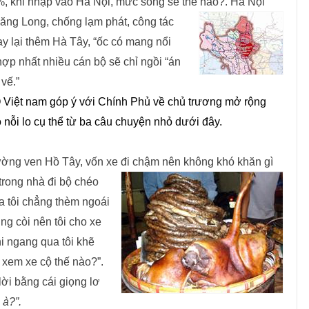
%, khi nhập vào Hà Nội, mức sống sẽ thế nào?. Hà Nội
hăng Long, chống
lạm phát, công tác
y lại thêm Hà Tây, “ốc có mang nổi
ợp nhất nhiều cán bộ sẽ chỉ ngồi “án
 vế.”
iệt nam góp ý với Chính Phủ về chủ trương mở rộng
ó nỗi lo cụ thể từ ba câu chuyện nhỏ dưới đây.
ường ven Hồ Tây, vốn xe đi c
hậm nên không khó khăn gì
 trong nhà đi bộ chéo
a tôi chẳng
thèm ngoái
g còi nên tôi cho xe
i ngang qua tôi khẽ
xem xe cộ thế nào?”.
 lời bằng cái giọng lơ
 à?”.