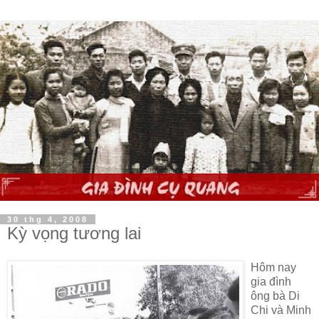
30 thg 4, 2008
Kỳ vọng tương lai
Hôm nay
gia đình
ông bà Di
Chi và Minh