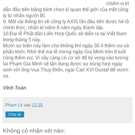
chiếm vị trí
dẫn đầu trên bảng bình chọn kì quan thế giới của một công
ty tư nhân người Bỉ.
9. Một vài thông tin về công ty AXIS lần đầu tiên được hé lộ
chính thức, nhân kỉ niệm 8 năm ngày thành lập.
10.Đại lễ Phật đản Liên Hợp Quốc sẽ diễn ra tại Việt Nam
trong tháng 5 này.
Mười sự kiện này làm cho không khí ngày 30.4 thêm vui và
phấn khởi. Nhờ thế mà lễ mừng ngày Gia Minh tròn 8 tuổi
cũng thêm vui. Vì vậy càng có cơ sở để kỳ vọng vào tương
lai Phạm Gia Minh sẽ tận dụng được sự trùng hợp ngày
sinh với ông Vua Thuỵ Điển, ngài Carl XVI Gustaf để vươn
xa.
Vĩnh Toàn
Phạm Lê
vào
12:25
Chia sẻ
Không có nhận xét nào: