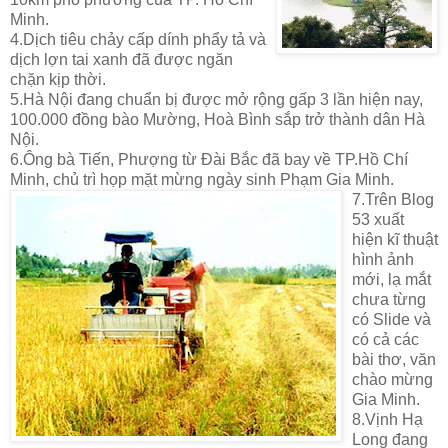
Minh.
4.Dịch tiêu chảy cấp dính phẩy tả và
dịch lợn tai xanh đã được ngăn
chặn kịp thời.
5.Hà Nội đang chuẩn bị được mở rộng gấp 3 lần hiện nay,
100.000 đồng bào Mường, Hoà Bình sắp trở thành dân Hà
Nội.
6.Ông bà Tiến, Phượng từ Đài Bắc đã bay về TP.Hồ Chí
Minh, chủ trì họp mặt mừng ngày sinh Phạm Gia Minh.
7.Trên Blog
53 xuất
hiện kĩ thuật
hình ảnh
mới, lạ mắt
chưa từng
có Slide và
có cả các
bài thơ, văn
chào mừng
Gia Minh.
8.Vịnh Hạ
Long đang