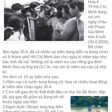
Hoa ở
TP.Hồ Chí
Minh đang
vui với
ngày cháu
nội Phạm
Gia Minh
tròn 8 tuổi
(30.4.2000).
Để chào
đón ngày 30.4, đã có nhiều sự kiện đang diễn ra trong nước
và ở thành phố Hồ Chí Minh làm cho ngày kỉ niệm này như
bác Anh đã nói "không chỉ là niềm vui của riêng gia đình
Minh Hoa và ông bà Di Chi, mà còn là niềm vui của cả nhà
ta".
Xin đơn cử 10 sự kiện như sau:
1.Hôm nay cả nước tưng bừng cờ, hoa và nhiều hoạt động
kỉ niệm đón chào ngày 30.4.
2.Cơn sốt gạo do tin thất thiệt đầu cơ trục lợi đã được dập
tắt, giá gạo đã giảm v
à đang trở về
trước ngày xáo trộn.
3.Ngọn đuốc Olinpic tung bay trên
10km phố phường của TP. Hồ Chí