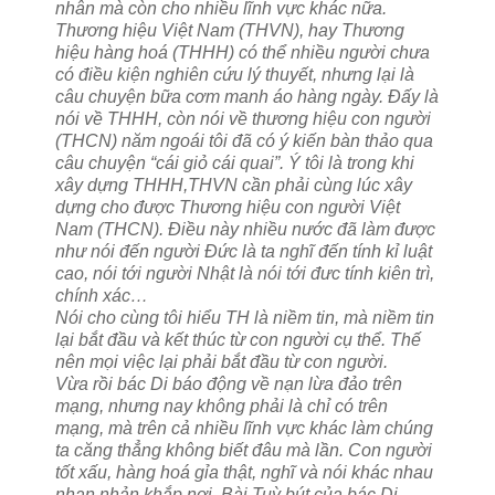
nhân mà còn cho nhiều lĩnh vực khác nữa.
Thương hiệu Việt Nam (THVN), hay Thương
hiệu hàng hoá (THHH) có thể nhiều người chưa
có điều kiện nghiên cứu lý thuyết, nhưng lại là
câu chuyện bữa cơm manh áo hàng ngày.
Đấy là
nói về THHH, còn nói về thương hiệu con người
(THCN) năm ngoái tôi đã có ý kiến bàn thảo qua
câu chuyện “cái giỏ cái quai”. Ý tôi là trong khi
xây dựng THHH,THVN cần phải cùng lúc xây
dựng cho được Thương hiệu con người Việt
Nam (THCN). Điều này nhiều nước đã làm được
như nói đến người Đức là ta nghĩ đến tính kỉ luật
cao, nói tới người Nhật là nói tới đưc tính kiên trì,
chính xác…
Nói cho cùng tôi hiểu TH là niềm tin, mà niềm tin
lại bắt đầu và kết thúc từ con người cụ thể. Thế
nên mọi việc lại phải bắt đầu từ con người.
Vừa rồi bác Di báo động về nạn lừa đảo trên
mạng, nhưng nay không phải là chỉ có trên
mạng, mà trên cả nhiều lĩnh vực khác làm chúng
ta căng thẳng không biết đâu mà lần. Con người
tốt xấu, hàng hoá gỉa thật, nghĩ và nói khác nhau
nhan nhản khắp nơi. Bài Tuỳ bút của bác Di