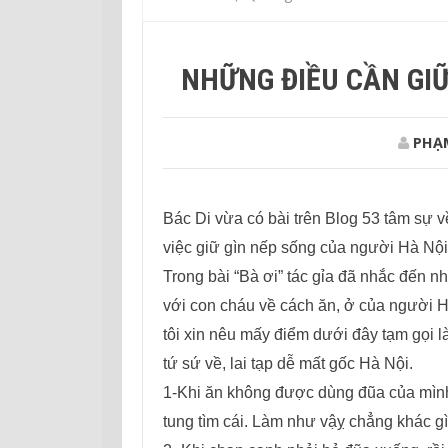
NHỮNG ĐIỀU CẦN GIỮ
PHẠ
Bác Di vừa có bài trên Blog 53 tâm sự về
việc giữ gìn nếp sống của người Hà Nội 
Trong bài “Bà ơi” tác gỉa đã nhắc đến 
với con cháu về cách ăn, ở của người H
tôi xin nêu mấy điểm dưới đây tạm gọi l
tứ sứ về, lai tạp dễ mất gốc Hà Nội.
1-Khi ăn không được dùng đũa của mìn
tung tìm cái. Làm như vậỵ chẳng khác 