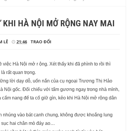
 KHI HÀ NỘI MỞ RỘNG NAY MAI
M LÊ
21:46
TRAO ĐỔI
 việc Hà Nội mở r ộng. Xét thấy khi đã phình to rồi thì
là rất quan trọng.
những lời dạy dỗ, uốn nắn của cụ ngoại Trương Thị Hảo
à Nội gốc. Đối chiếu với tấm gương ngay trong nhà mình,
à cẩm nang để ta cố giữ gìn, kẻo khi Hà Nội mở rộng dân
h nhúng vào bát canh chung, không được khoắng lung
gì sục hai chân mò đáy ao…