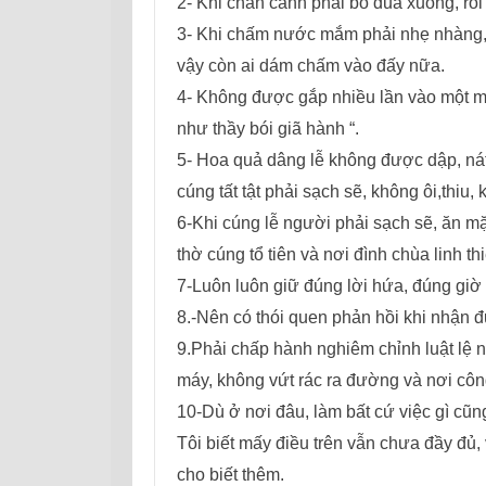
2- Khi chan canh phải bỏ đũa xuống, rồi
3- Khi chấm nước mắm phải nhẹ nhàng
vậy còn ai dám chấm vào đấy nữa.
4- Không được gắp nhiều lần vào một mó
như thầy bói giã hành “.
5- Hoa quả dâng lễ không được dập, ná
cúng tất tật phải sạch sẽ, không ôi,thiu, 
6-Khi cúng lễ người phải sạch sẽ, ăn mặ
thờ cúng tổ tiên và nơi đình chùa linh th
7-Luôn luôn giữ đúng lời hứa, đúng giờ g
8.-Nên có thói quen phản hồi khi nhận đư
9.Phải chấp hành nghiêm chỉnh luật lệ n
máy, không vứt rác ra đường và nơi c
10-Dù ở nơi đâu, làm bất cứ việc gì cũn
Tôi biết mấy điều trên vẫn chưa đầy đủ,
cho biết thêm.