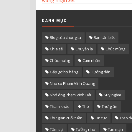
Đăng nhận xét
DANH MỤC
Blog của chúng ta
Bạn cần biết
Chia sẽ
Chuyện lạ
Chúc mùng
Chúc mừng
Cảm nhận
Gặp gỡ họ hàng
Hướng dẫn
Nhớ cụ Phạm Vĩnh Quang
Nhớ ông Phạm Vĩnh Hải
Suy ngẫm
Tham khảo
Thơ
Thư giãn
Thư giãn cuối tuần
Tin tức
Trao đ
Tâm sự
Tưởng nhớ
Tản mạn