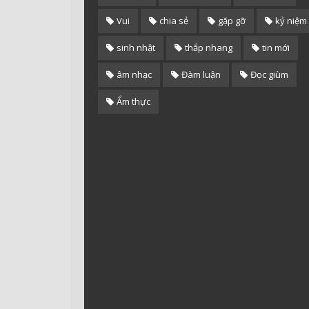
Vui
chia sẻ
gặp gỡ
kỷ niệm
sinh nhật
thắp nhang
tin mới
âm nhạc
Đàm luận
Đọc giùm
Ẩm thực