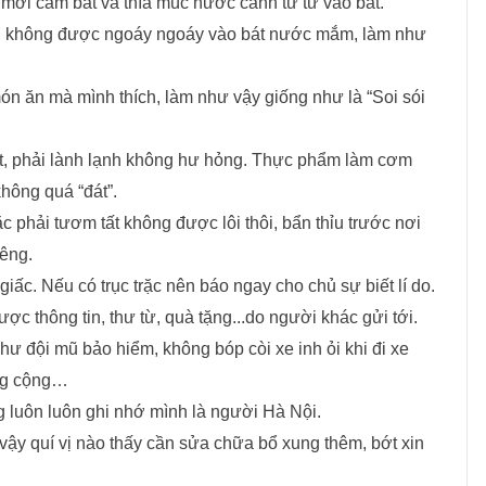
 mới cầm bát và thìa múc nước canh từ từ vào bát.
, không được ngoáy ngoáy vào bát nước mắm, làm như
n ăn mà mình thích, làm như vậy giống như là “Soi sói
t, phải lành lạnh không hư hỏng. Thực phẩm làm cơm
không quá “đát”.
c phải tươm tất không được lôi thôi, bẩn thỉu trước nơi
iêng.
iấc. Nếu có trục trặc nên báo ngay cho chủ sự biết lí do.
ợc thông tin, thư từ, quà tặng...do người khác gửi tới.
hư đội mũ bảo hiểm, không bóp còi xe inh ỏi khi đi xe
ông cộng…
g luôn luôn ghi nhớ mình là người Hà Nội.
 vậy quí vị nào thấy cần sửa chữa bổ xung thêm, bớt xin