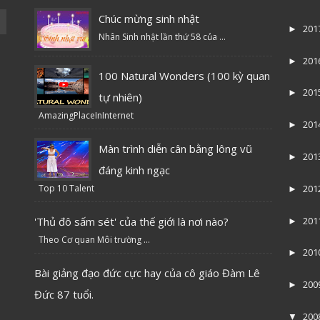
Chúc mừng sinh nhật
201
►
Nhân Sinh nhật lần thứ 58 của ...
201
►
100 Natural Wonders (100 kỳ quan
201
►
tự nhiên)
AmazingPlaceInInternet
201
►
Màn trình diễn cân bằng lông vũ
201
►
đáng kinh ngạc
Top 10 Talent
201
►
'Thủ đô sấm sét' của thế giới là nơi nào?
201
►
Theo Cơ quan Môi trường ...
201
►
Bài giảng đạo đức cực hay của cô giáo Đàm Lê
200
►
Đức 87 tuổi.
200
▼