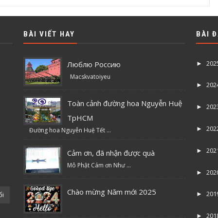
BÀI VIẾT HAY
BÀI 
202
Люблю Россию
►
Macskvatoiyeu
202
►
Toàn cảnh đường hoa Nguyễn Huệ
202
►
TpHCM
202
►
Đường hoa Nguyễn Huệ Tết ...
202
►
Cảm ơn, đã nhận được quà
Mô Phật Cám ơn Như ...
202
►
Chào mừng Năm mới 2025
201
ổi
►
201
►