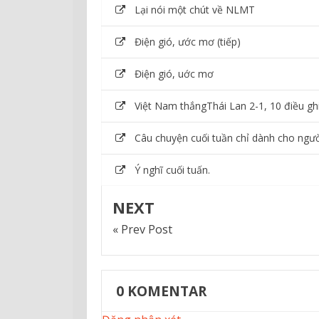
Lại nói một chút về NLMT
Điện gió, ước mơ (tiếp)
Điện gió, uớc mơ
Việt Nam thắngThái Lan 2-1, 10 điều gh
Câu chuyện cuối tuần chỉ dành cho người
Ý nghĩ cuối tuấn.
NEXT
« Prev Post
0
KOMENTAR