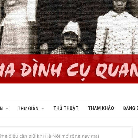
THỦ THUẬT
THAM KHẢO
ĐĂNG B
N
THƯ GIÃN
ng điều cần giữ khi Hà Nội mở rộng nay mai