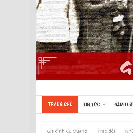
TRANG CHỦ
TIN TỨC
ĐÀM LUẬ
Gia đình Cụ Quang
Trao đổi
Nhữ