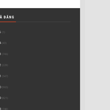
ĐÃ ĐĂNG
5
(1)
4
(43)
3
(746)
2
(228)
1
(547)
0
(965)
9
(821)
8
(748)