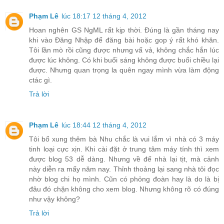
Phạm Lê
lúc 18:17 12 tháng 4, 2012
Hoan nghên GS NgML rất kịp thời. Đúng là gần tháng nay
khi vào Đăng Nhập để đăng bài hoặc gop ý rất khó khăn.
Tôi lần mò rồi cũng được nhưng vấ vả, không chắc hắn lúc
được lúc không. Có khi buổi sáng không được buổi chiều lại
được. Nhưng quan trọng la quên ngay mình vừa làm động
ctác gì.
Trả lời
Phạm Lê
lúc 18:44 12 tháng 4, 2012
Tôi bổ xung thêm bà Nhu chắc là vui lắm vì nhà có 3 máy
tinh loại cực xịn. Khi cài đặt ở trung tâm máy tính thì xem
được blog 53 dễ dàng. Nhưng về đế nhà lại tịt, mà cảnh
này diễn ra mấy năm nay. Thỉnh thoảng lại sang nhà tôi đọc
nhờ blog chi họ mình. Cũn có phỏng đoàn hay là do là bị
đâu đó chặn không cho xem blog. Nhưng không rõ có đúng
như vậy không?
Trả lời