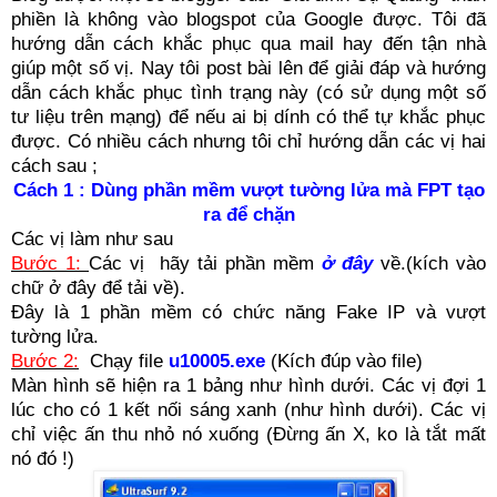
phiền là không vào blogspot của Google được. Tôi đã
hướng dẫn cách khắc phục qua mail hay đến tận nhà
giúp một số vị. Nay tôi post bài lên để giải đáp và hướng
dẫn cách khắc phục tình trạng này (có sử dụng một số
tư liệu trên mạng) để nếu ai bị dính có thể tự khắc phục
được. Có nhiều cách nhưng tôi chỉ hướng dẫn các vị hai
cách sau ;
Cách 1 : Dùng phần mềm vượt tường lửa mà FPT tạo
ra để chặn
Các vị làm như sau
Bước 1:
Các vị hãy tải phần mềm
ở đây
về.(kích vào
chữ ở đây để tải về).
Đây là 1 phần mềm có chức năng Fake IP và vượt
tường lửa.
Bước 2:
Chạy file
u10005.exe
(Kích đúp vào file)
Màn hình sẽ hiện ra 1 bảng như hình dưới. Các vị đợi 1
lúc cho có 1 kết nối sáng xanh (như hình dưới). Các vị
chỉ việc ấn thu nhỏ nó xuống (Đừng ấn X, ko là tắt mất
nó đó !)