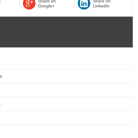
n
Share on
Share on
Google+
LinkedIn
i.
.