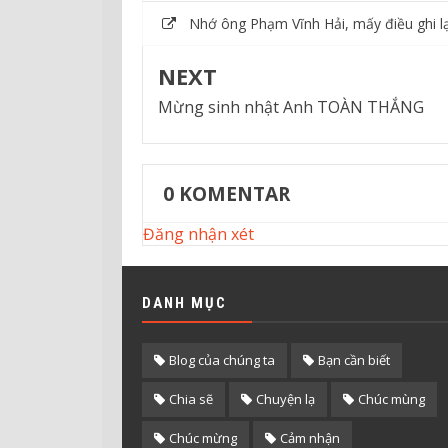
Nhớ ông Phạm Vĩnh Hải, mấy điều ghi lạ
NEXT
Mừng sinh nhật Anh TOÀN THẮNG
0
KOMENTAR
Đăng nhận xét
DANH MỤC
Blog của chúng ta
Bạn cần biết
Chia sẽ
Chuyện lạ
Chúc mùng
Chúc mừng
Cảm nhận