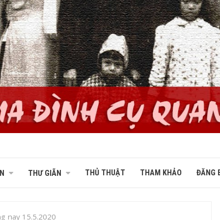
THỦ THUẬT
THAM KHẢO
ĐĂNG B
N
THƯ GIÃN
ng nay 15.5.2020