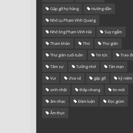
Gặp gỡ họ hàng
Hướng dẫn
Nhớ cụ Phạm Vĩnh Quang
Nhớ ông Phạm Vĩnh Hải
Suy ngẫm
Tham khảo
Thơ
Thư giãn
Thư giãn cuối tuần
Tin tức
Trao đ
Tâm sự
Tưởng nhớ
Tản mạn
Vui
chia sẻ
gặp gỡ
kỷ niệm
sinh nhật
thắp nhang
tin mới
âm nhạc
Đàm luận
Đọc giùm
Ẩm thực