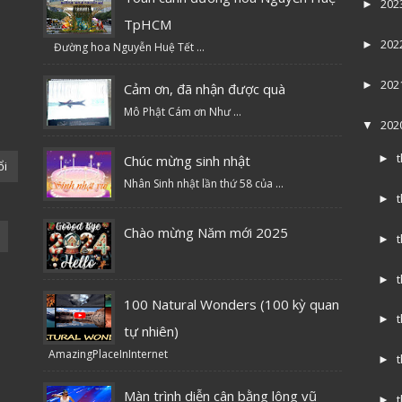
202
►
TpHCM
202
►
Đường hoa Nguyễn Huệ Tết ...
202
►
Cảm ơn, đã nhận được quà
Mô Phật Cám ơn Như ...
202
▼
Chúc mừng sinh nhật
►
ổi
Nhân Sinh nhật lần thứ 58 của ...
►
Chào mừng Năm mới 2025
►
►
100 Natural Wonders (100 kỳ quan
►
tự nhiên)
AmazingPlaceInInternet
►
Màn trình diễn cân bằng lông vũ
►