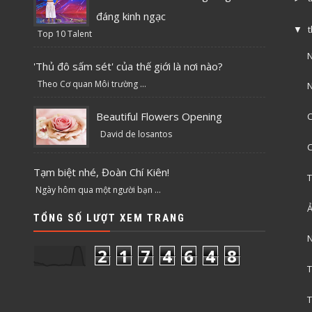
đáng kinh ngạc
▼
Top 10 Talent
N
'Thủ đô sấm sét' của thế giới là nơi nào?
Theo Cơ quan Môi trường ...
N
Beautiful Flowers Opening
David de losantos
C
Tạm biệt nhé, Đoàn Chí Kiên!
T
Ngày hôm qua một người bạn ...
Ả
TỔNG SỐ LƯỢT XEM TRANG
N
2
1
7
4
6
4
8
T
T