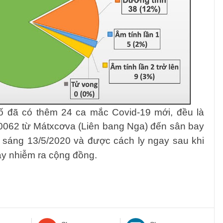
bố đã có thêm 24 ca mắc Covid-19 mới,
đều là
0062 từ Mátxcơva (Liên bang Nga)
đến
sân bay
 sáng 13/5/2020 v
à
được cách ly ngay sau khi
ây nhiễm ra cộng đồng.