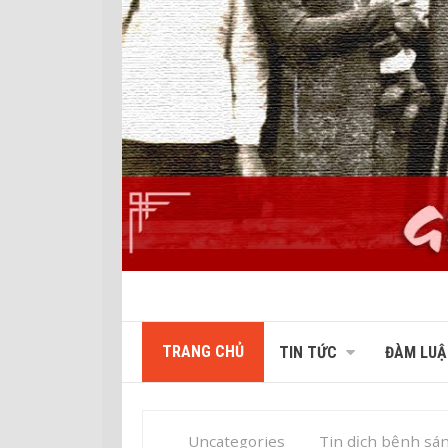
TRANG CHỦ
TIN TỨC
ĐÀM LUẬ
Uncategories
Tin dịch bệnh sá