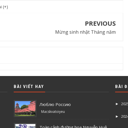
i (+)
PREVIOUS
Mừng sinh nhật Tháng năm
BÀI VIẾT HAY
BÀI 
202
Люблю Россию
►
Macskvatoiyeu
202
►
Toàn cảnh đường hoa Nguyễn Huệ