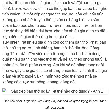
hai trái thì gian chính là gian tiếp khách và đặt ban thờ gia
tiên). Bước vào cửa chính có thể gặp bàn thờ và bộ bàn ghế
tiếp khách, là một xếp đặt quen thuộc, hài hòa với cấu trúc
không gian nhà ở truyền thống vốn có hàng hiên và sân
vườn bao bọc chung quanh. Tuy nhiên, ngày nay, lối kiến
trúc đã thay đổi hiện đại hơn, cho nên nhiều gia đình có điều
kiện đều có gian thờ riêng trong gia đình.
Tuy nhiên, rất nhiều gia đình còn có thêm ban thờ Phật, ban
thờ những người linh thiêng, ban thờ thổ địa, ông Công,
ông Táo…dẫn đến việc diện tích ngôi nhà bị chiếm dụng
quá nhiều dành cho việc thờ tự và hệ luỵ theo phong thuỷ là
phần âm lấn át phần dương. Âm khí sẽ đè nặng trong ngôi
nhà và gây cho gia chủ có những phiền toái về tinh thần, gia
giảm về sức khoẻ và khi nhìn vào tổng thể ngôi nhà sẽ
không có được sự thông thoáng, đăng đối.
Bàn thờ phải được sắp xếp đăng đối, hài hoà và quan trọng là phải sạch
sẽ, gọn gàng