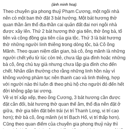
(ảnh minh hoạ).
Theo chuyên gia phong thuỷ Phạm Cương, một ngôi nhà
nên có một ban thờ đặt 3 bát hướng. Một bát hương thờ
quan thần âm thổ địa-thần cai quản đất đai nơi ngôi nhà
được xây lên. Thứ 2 bát hương thờ gia tiên, thờ ông bà, tổ
tiên và cộng đồng gia tiên của gia tộc. Thứ 3 là bát hương
thờ những người linh thiêng trong dòng tộc, bà Cô ông
Mãnh. Theo quan niệm dân gian, bà cô, ông mãnh là những
người chết yểu từ lúc còn trẻ, chưa lập gia đình hoặc những
bà cô, ông chú tuy già nhưng chưa lập gia đình cho đến
chết. Nhân dân thường cho rằng những linh hồn này vì
không vướng phàm tục nên thanh cao và linh thiêng, hợp
với người nào thì luôn đi theo phù hộ cho người đó đến hết
đời không gặp tai ương.
Về vị trí xắp xếp, theo ông Cương, 3 bát hương cần được
đặt cân đối, bát hương thờ quan thế âm, thổ địa nên đặt ở
giữa, thờ gia tiên đặt bên trái (vị trí Thanh Long, vị trí cao
hơn); thờ bà cô, ông mãnh (vị trí Bạch Hổ, vị trí thấp hơn).
Cũng theo quan điểm của chuyên gia phong thuỷ này thì