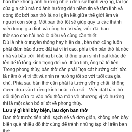
ban thờ không ảnh hưởng nhiều đến sự thịnh vượng, tài lộc
của gia chủ mà nó ảnh hưởng đến niềm tin về tâm linh và
dòng tộc bởi ban thờ là nơi gắn kết giữa thế giới âm và
người còn sống. Một ban thờ tốt sẽ giúp quy tụ các thành
viên trong gia đình và dòng họ. Vì vậy, việc đặt ban
thờ sao cho hài hoà là điều vô cùng cần thiết.
Dù là nhà ở truyền thống hay hiện đại, bàn thờ cũng luôn
phải đảm bảo được đặt tại vị trí cao, phía trên bàn thờ là nóc
nhà và bầu trời, không bị các không gian sinh hoạt khác đè
lên để tỏ lòng kính trọng đối với thần linh, ông bà tổ tiên.
Trong phong thủy, bàn thờ cần phải "tọa cát hướng cát" tức
là nằm ở vị trí tốt và nhìn ra hướng tốt so với tuổi của gia
chủ. Phía sau bàn thờ cần phải là tường vững chãi, không
được dựa vào tường kính hoặc cửa sổ... Việc đặt bàn thờ
đối diện cửa ra vào nếu thỏa mãn về phương vị và hướng
thì là một cách bố trí tốt về phong thủy.
Lưu ý gì khi bày biện, lau dọn ban thờ
Ban thờ trước tiên phải sạch sẽ và đơn giản, không nên bày
biện quá nhiều đồ thờ cúng để tránh những tạp khí trên ban
thờ.