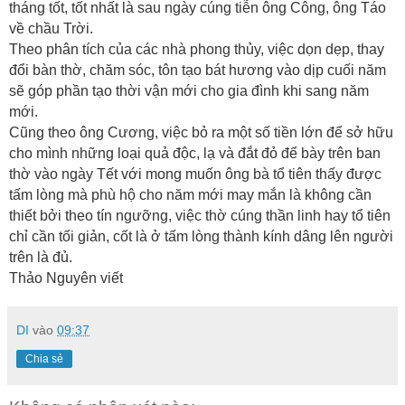
tháng tốt, tốt nhất là sau ngày cúng tiễn ông Công, ông Táo
về chầu Trời.
Theo phân tích của các nhà phong thủy, việc dọn dẹp, thay
đổi bàn thờ, chăm sóc, tôn tạo bát hương vào dịp cuối năm
sẽ góp phần tạo thời vận mới cho gia đình khi sang năm
mới.
Cũng theo ông Cương, việc bỏ ra một số tiền lớn để sở hữu
cho mình những loại quả độc, lạ và đắt đỏ để bày trên ban
thờ vào ngày Tết với mong muốn ông bà tổ tiên thấy được
tấm lòng mà phù hộ cho năm mới may mắn là không cần
thiết bởi theo tín ngưỡng, việc thờ cúng thần linh hay tổ tiên
chỉ cần tối giản, cốt là ở tấm lòng thành kính dâng lên người
trên là đủ.
Thảo Nguyên viết
DI
vào
09:37
Chia sẻ