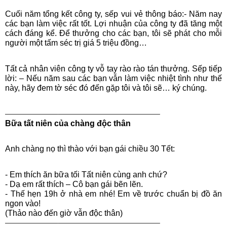
Cuối năm tổng kết công ty, sếp vui vẻ thông báo:
- Năm nay
các bạn làm việc rất tốt. Lợi nhuận của công ty đã tăng một
cách đáng kể. Để thưởng cho các bạn, tôi sẽ phát cho mỗi
người một tấm séc trị giá 5 triệu đồng…
Tất cả nhân viên công ty vỗ tay rào rào tán thưởng. Sếp tiếp
lời: – Nếu năm sau các bạn vẫn làm việc nhiệt tình như thế
này, hãy đem tờ séc đó đến gặp tôi và tôi sẽ… k‎ý chúng.
——————–————————————–
Bữa tất niên của chàng độc thân
Anh chàng nọ thì thào với bạn gái chiều 30 Tết:
- Em thích ăn bữa tối Tất niên cùng anh chứ?
- Dạ em rất thích – Cô bạn gái bẽn lẽn.
- Thế hẹn 19h ở nhà em nhé! Em về trước chuẩn bị đồ ăn
ngon vào!
(Thảo nào đến giờ vẫn độc thân)
——————–————————————–