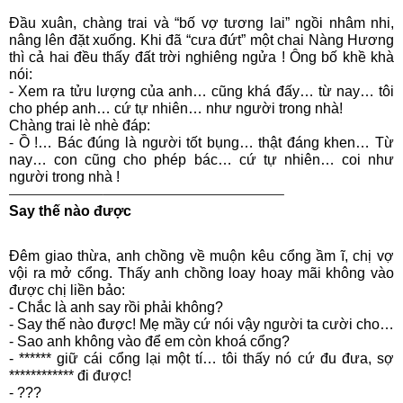
Đầu xuân, chàng trai và “bố vợ tương lai” ngồi nhâm nhi,
nâng lên đặt xuống. Khi đã “cưa đứt” một chai Nàng Hương
thì cả hai đều thấy đất trời nghiêng ngửa ! Ông bố khề khà
nói:
- Xem ra tửu lượng của anh… cũng khá đấy… từ nay… tôi
cho phép anh… cứ tự nhiên… như người trong nhà!
Chàng trai lè nhè đáp:
- Ồ !… Bác đúng là người tốt bụng… thật đáng khen… Từ
nay… con cũng cho phép bác… cứ tự nhiên… coi như
người trong nhà !
——————–————————————–
Say thế nào được
Đêm giao thừa, anh chồng về muộn kêu cổng ầm ĩ, chị vợ
vội ra mở cổng. Thấy anh chồng loay hoay mãi không vào
được chị liền bảo:
- Chắc là anh say rồi phải không?
- Say thế nào được! Mẹ mầy cứ nói vậy người ta cười cho…
- Sao anh không vào để em còn khoá cổng?
- ****** giữ cái cổng lại một tí… tôi thấy nó cứ đu đưa, sợ
************ đi được!
- ???