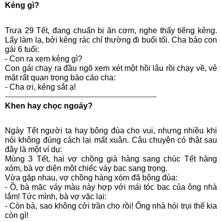
Kẻng gì?
Trưa 29 Tết, đang chuẩn bị ăn cơm, nghe thấy tiếng kẻng.
Lấy làm lạ, bởi kẻng rác chỉ thường đi buổi tối. Cha bảo con
gái 6 tuổi:
- Con ra xem kẻng gì?
Con gái chạy ra đầu ngõ xem xét một hồi lâu rồi chạy về, vẻ
mặt rất quan trọng báo cáo cha:
- Cha ơi, kẻng sắt ạ!
——————–————————————–
Khen hay chọc ngoáy?
Ngày Tết người ta hay bông đùa cho vui, nhưng nhiều khi
nói không đúng cách lại mất xuân. Câu chuyện có thật sau
đây là một ví dụ:
Mùng 3 Tết, hai vợ chồng già hàng sang chúc Tết hàng
xóm, bà vợ diện một chiếc váy bạc sang trọng.
Vừa gặp nhau, vợ chồng hàng xóm đã bông đùa:
- Ồ, bà mặc váy màu này hợp với mái tóc bạc của ông nhà
lắm! Tức mình, bà vợ vặc lại:
- Còn bà, sao không cởi trần cho rồi! Ông nhà hói trụi thế kia
còn gì!