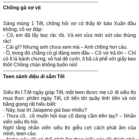
——————–————————————–
Chồng gà vợ vịt
Sáng mùng 1 Tết, chồng hỏi vợ có thấy tờ báo Xuân đâu
không, cô vợ đáp:
- Có, em đã lấy bọc rác rồi. Và em vừa mới vứt vào thùng
rác!
- Cái gì? Nhưng anh chưa xem mà – Anh chồng hơi cáu.
- Ồ, trong đó chẳng có gì đáng xem đâu – Cô vợ trả lời – Chỉ
có ít lá bánh chưng, vỏ hạt dẻ cười, ít bã cà phê với giấy kẹo
thôi! Chồng chán không buồn nói!
——————–————————————–
Teen sành điệu đi sắm Tết
Siêu thị I.T.M ngày giáp Tết, một teen được mẹ cử đi siêu thị
mua thực phẩm ngày Tết, cô tiến tới quầy tính tiền và nói
bằng giọng rất hiểu biết:
- Này, loại ớt Jalapeno giá bao nhiêu?
- Thưa cô, ‎ cô muốn hỏi loại cô đang cầm trên tay? – Nhân
viên siêu thị hỏi.
Nghĩ rằng nhân viên siêu thị giễu cợt cách phát âm của
mình, teen cáu: