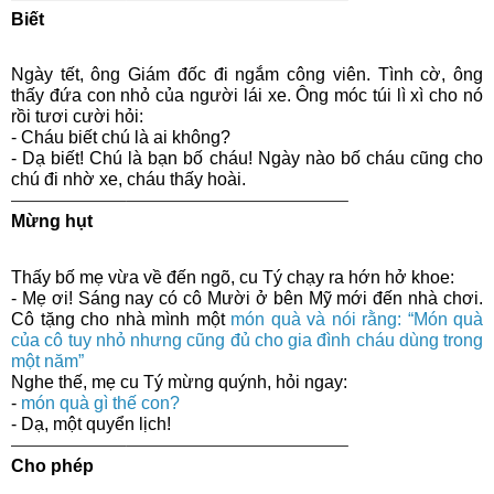
Biết
Ngày tết, ông Giám đốc đi ngắm công viên. Tình cờ, ông
thấy đứa con nhỏ của người lái xe. Ông móc túi lì xì cho nó
rồi tươi cười hỏi:
- Cháu biết chú là ai không?
- Dạ biết! Chú là bạn bố cháu! Ngày nào bố cháu cũng cho
chú đi nhờ xe, cháu thấy hoài.
——————–————————————–
Mừng hụt
Thấy bố mẹ vừa về đến ngõ, cu Tý chạy ra hớn hở khoe:
- Mẹ ơi! Sáng nay có cô Mười ở bên Mỹ mới đến nhà chơi.
Cô tặng cho nhà mình một
món quà và nói rằng: “Món quà
của cô tuy nhỏ nhưng cũng đủ cho gia đình cháu dùng trong
một năm”
Nghe thế, mẹ cu Tý mừng quýnh, hỏi ngay:
-
món quà gì thế con?
- Dạ, một quyển lịch!
——————–————————————–
Cho phép