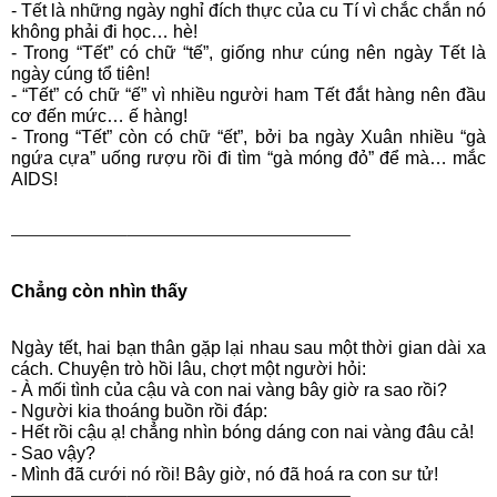
- Tết là những ngày nghỉ đích thực của cu Tí vì chắc chắn nó
không phải đi học… hè!
- Trong “Tết” có chữ “tế”, giống như cúng nên ngày Tết là
ngày cúng tổ tiên!
- “Tết” có chữ “ế” vì nhiều người ham Tết đắt hàng nên đầu
cơ đến mức… ế hàng!
- Trong “Tết” còn có chữ “ết”, bởi ba ngày Xuân nhiều “gà
ngứa cựa” uống rượu rồi đi tìm “gà móng đỏ” để mà… mắc
AIDS!
——————–————————————–
Chẳng còn nhìn thấy
Ngày tết, hai bạn thân gặp lại nhau sau một thời gian dài xa
cách. Chuyện trò hồi lâu, chợt một người hỏi:
- À mối tình của cậu và con nai vàng bây giờ ra sao rồi?
- Người kia thoáng buồn rồi đáp:
- Hết rồi cậu ạ! chẳng nhìn bóng dáng con nai vàng đâu cả!
- Sao vậy?
- Mình đã cưới nó rồi! Bây giờ, nó đã hoá ra con sư tử!
——————–————————————–