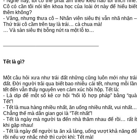
- Nghe này, tôi có thể phát âm theo kiểu nào tôi thích nhé.
Cô có cần tôi nói tên khoa học của loài ớt này để hiểu biết
thêm không?
- Vâng, nhưng thưa cô – Nhân viên siêu thị vẫn nhã nhặn –
Thứ trái cô cầm trên tay là trái… cà chua mà!
… Và sàn siêu thị bỗng nứt ra một lỗ to…
——————–————————————–
Tết là gì?
Một câu hỏi xưa như trái đất những cũng luôn mới như trái
đất. Đời người trải qua biết bao nhiêu cái tết, nhưng mỗi lần
tết đến vẫn thấy nguyên vẹn cảm xúc hồi hộp. Tết là:
- Là dịp để một số kẻ cơ hội “hối lộ hợp pháp” bằng “quà
Tết”!
- Tết là mua hàng nhiều nhất, ăn uống nhiều nhất, vui nhất…
Chẳng thế mà dân gian gọi là “Tết nhất”!
- Tết là ngày mà người ta đến nhà thăm nhau để rồi… rất ít
khi gặp nhau!
- Tết là ngày để người ta ăn xả láng, uống vượt khả năng để
rồi nếu vợ nhắc nhở thì cười khì: Tết mà!