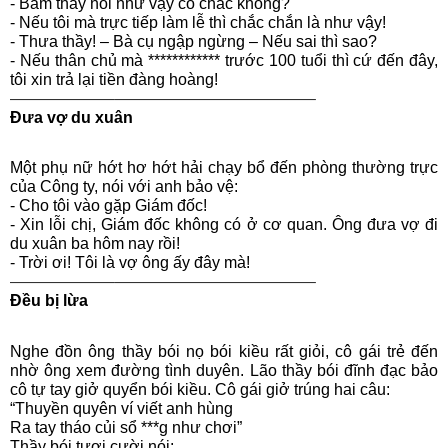
- Bẩm thầy nói như vậy có chắc không?
- Nếu tôi mà trực tiếp làm lễ thì chắc chắn là như vậy!
- Thưa thầy! – Bà cụ ngập ngừng – Nếu sai thì sao?
- Nếu thân chủ mà ************ trước 100 tuổi thì cứ đến đây,
tôi xin trả lại tiền đàng hoàng!
——————–————————————–
Đưa vợ du xuân
Một phụ nữ hớt hơ hớt hải chạy bổ đến phòng thường trực
của Công ty, nói với anh bảo vệ:
- Cho tôi vào gặp Giám đốc!
- Xin lỗi chị, Giám đốc không có ở cơ quan. Ông đưa vợ đi
du xuân ba hôm nay rồi!
- Trời ơi! Tôi là vợ ông ấy đây mà!
——————–————————————–
Đều bị lừa
Nghe đồn ông thầy bói nọ bói kiều rất giỏi, cô gái trẻ đến
nhờ ông xem đường tình duyên. Lão thầy bói đĩnh đạc bảo
cô tự tay giở quyển bói kiều. Cô gái giở trúng hai câu:
“Thuyền quyên ví viết anh hùng
Ra tay tháo củi sổ ***g như chơi”
Thầy bói tươi cười nói: