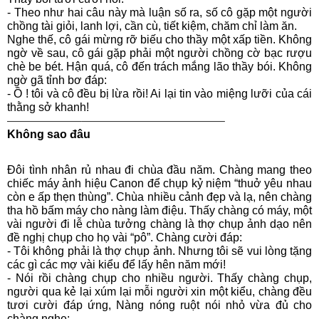
- Theo như hai câu này mà luận số ra, số cô gặp một người
chồng tài giỏi, lanh lợi, cần cù, tiết kiệm, chăm chỉ làm ăn.
Nghe thế, cô gái mừng rỡ biếu cho thầy một xấp tiền. Không
ngờ về sau, cô gái gặp phải một người chồng cờ bạc rượu
chè be bét. Hận quá, cô đến trách mắng lão thầy bói. Không
ngờ gã tỉnh bơ đáp:
- Ồ ! tôi và cô đều bị lừa rồi! Ai lại tin vào miệng lưỡi của cái
thằng sở khanh!
——————–————————————–
Không sao đâu
Đôi tình nhân rủ nhau đi chùa đầu năm. Chàng mang theo
chiếc máy ảnh hiệu Canon để chụp kỷ niệm “thuở yêu nhau
còn e ấp thẹn thùng”. Chùa nhiều cảnh đẹp và lạ, nên chàng
tha hồ bấm máy cho nàng làm điệu. Thấy chàng có máy, một
vài người đi lễ chùa tưởng chàng là thợ chụp ảnh dạo nên
đề nghị chụp cho họ vài “pô”. Chàng cười đáp:
- Tôi không phải là thợ chụp ảnh. Nhưng tôi sẽ vui lòng tặng
các gì các mợ vài kiểu để lấy hên năm mới!
- Nói rồi chàng chụp cho nhiều người. Thấy chàng chụp,
người qua kẻ lại xúm lại mỗi người xin một kiểu, chàng đều
tươi cười đáp ứng, Nàng nóng ruột nói nhỏ vừa đủ cho
chàng nghe: