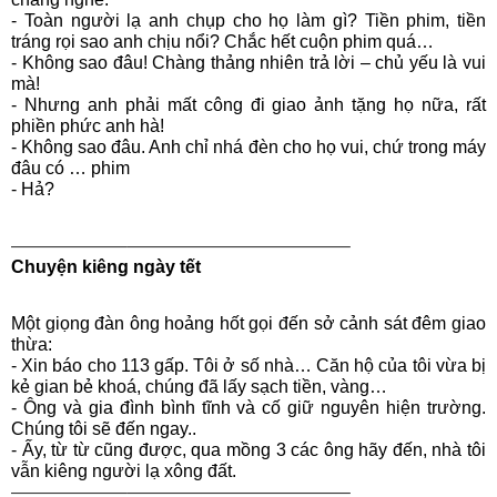
- Toàn người lạ anh chụp cho họ làm gì? Tiền phim, tiền
tráng rọi sao anh chịu nổi? Chắc hết cuộn phim quá…
- Không sao đâu! Chàng thảng nhiên trả lời – chủ yếu là vui
mà!
- Nhưng anh phải mất công đi giao ảnh tặng họ nữa, rất
phiền phức anh hà!
- Không sao đâu. Anh chỉ nhá đèn cho họ vui, chứ trong máy
đâu có … phim
- Hả?
——————–————————————–
Chuyện kiêng ngày tết
Một giọng đàn ông hoảng hốt gọi đến sở cảnh sát đêm giao
thừa:
- Xin báo cho 113 gấp. Tôi ở số nhà… Căn hộ của tôi vừa bị
kẻ gian bẻ khoá, chúng đã lấy sạch tiền, vàng…
- Ông và gia đình bình tĩnh và cố giữ nguyên hiện trường.
Chúng tôi sẽ đến ngay..
- Ấy, từ từ cũng được, qua mồng 3 các ông hãy đến, nhà tôi
vẫn kiêng người lạ xông đất.
——————–————————————–