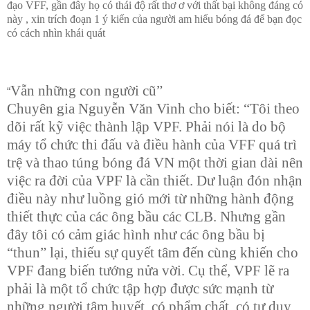
đạo VFF, gần đây họ có thái độ rất thơ ơ với thất bại không đáng có
này , xin trích đoạn 1 ý kiến của người am hiểu bóng đá để bạn đọc
có cách nhìn khái quát
Vẫn những con người cũ”
“
Chuyên gia Nguyễn Văn Vinh cho biết: “Tôi theo
dõi rất kỹ việc thành lập VPF. Phải nói là do bộ
máy tổ chức thi đấu và điều hành của VFF quá trì
trệ và thao túng bóng đá VN một thời gian dài nên
việc ra đời của VPF là cần thiết. Dư luận đón nhận
điều này như luồng gió mới từ những hành động
thiết thực của các ông bầu các CLB. Nhưng gần
đây tôi có cảm giác hình như các ông bầu bị
“thun” lại, thiếu sự quyết tâm đến cùng khiến cho
VPF đang biến tướng nửa vời. Cụ thể, VPF lẽ ra
phải là một tổ chức tập hợp được sức mạnh từ
những người tâm huyết, có phẩm chất, có tư duy