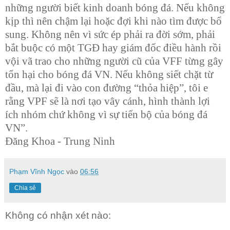
những người biết kinh doanh bóng đá. Nếu không
kịp thì nên chậm lại hoặc đợi khi nào tìm được bổ
sung. Không nên vì sức ép phải ra đời sớm, phải
bắt buộc có một TGĐ hay giám đốc điều hành rồi
vội vã trao cho những người cũ của VFF từng gây
tổn hại cho bóng đá VN. Nếu không siết chặt từ
đầu, mà lại đi vào con đường “thỏa hiệp”, tôi e
rằng VPF sẽ là nơi tạo vây cánh, hình thành lợi
ích nhóm chứ không vì sự tiến bộ của bóng đá
VN”.
Đăng Khoa - Trung Ninh
Phạm Vĩnh Ngọc
vào
06:56
Chia sẻ
Không có nhận xét nào: