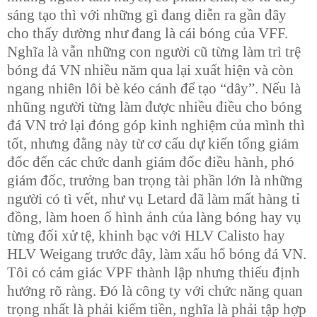
sáng tạo thì với những gì đang diễn ra gần đây
cho thấy dường như đang là cái bóng của VFF.
Nghĩa là vẫn những con người cũ từng làm trì trệ
bóng đá VN nhiều năm qua lại xuất hiện và còn
ngang nhiên lôi bè kéo cánh để tạo “dây”. Nếu là
nhũng người từng làm được nhiều điều cho bóng
đá VN trở lại đóng góp kinh nghiệm của mình thì
tốt, nhưng đằng này từ cơ cấu dự kiến tổng giám
đốc đến các chức danh giám đốc điều hành, phó
giám đốc, trưởng ban trọng tài phần lớn là những
người có tì vết, như vụ Letard đã làm mất hàng tỉ
đồng, làm hoen ố hình ảnh của làng bóng hay vụ
từng đối xử tệ, khinh bạc với HLV Calisto hay
HLV Weigang trước đây, làm xấu hổ bóng đá VN.
Tôi có cảm giác VPF thành lập nhưng thiếu định
hướng rõ ràng. Đó là công ty với chức năng quan
trọng nhất là phải kiếm tiền, nghĩa là phải tập hợp