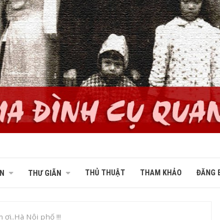
THỦ THUẬT
THAM KHẢO
ĐĂNG B
N
THƯ GIÃN
 ơi..Hà Nội phố !!!