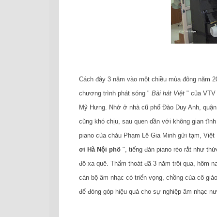
Cách đây 3 năm vào một chiều mùa đông năm 2
chương trình phát sóng "
Bài hát Việt
" của VTV 
Mỹ Hưng. Nhớ ở nhà cũ phố Đào Duy Anh, quận Ph
cũng khó chịu, sau quen dần với không gian tĩnh
piano của cháu Phạm Lê Gia Minh gửi tạm, Việt 
ơi Hà Nội phố
", tiếng đàn piano réo rắt như t
đô xa quê. Thấm thoát đã 3 năm trôi qua, hôm 
cán bộ âm nhạc có triển vọng, chồng của cô giáo
để đóng góp hiệu quả cho sự nghiệp âm nhạc n