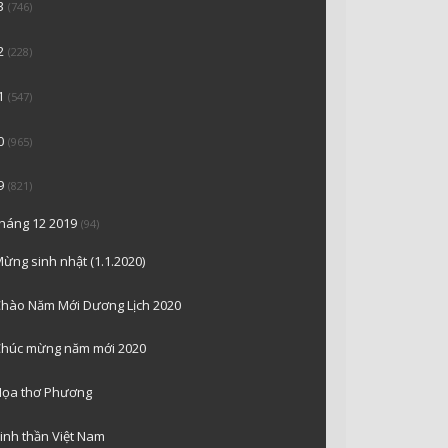
3
(746)
2
(228)
1
(547)
0
(965)
9
(821)
tháng 12 2019
(94)
ừng sinh nhật (1.1.2020)
hào Năm Mới Dương Lịch 2020
húc mừng năm mới 2020
ọa thơ Phương
inh thần Việt Nam