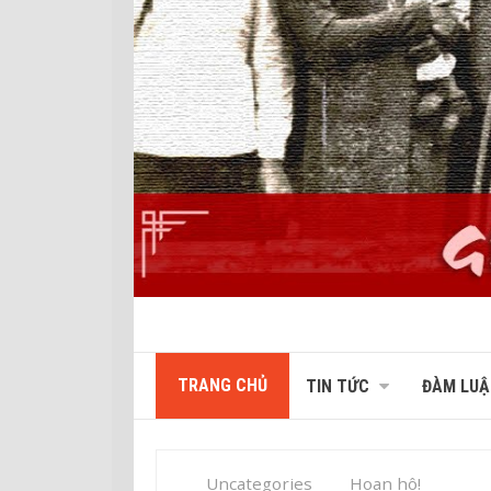
TRANG CHỦ
TIN TỨC
ĐÀM LUẬ
Uncategories
Hoan hô!