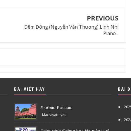
PREVIOUS
Đêm Đông (Nguyễn Văn Thương) Linh Nhi
Piano...
BÀI VIẾT HAY
BÀI 
202
Люблю Россию
►
Macskvatoiyeu
202
►
Toàn cảnh đường hoa Nguyễn Huệ