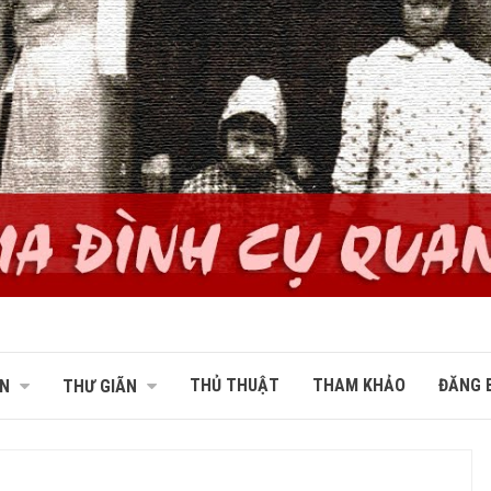
THỦ THUẬT
THAM KHẢO
ĐĂNG B
N
THƯ GIÃN