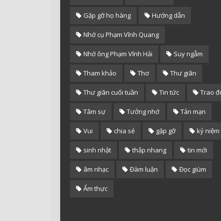
Gặp gỡ họ hàng
Hướng dẫn
Nhớ cụ Phạm Vĩnh Quang
Nhớ ông Phạm Vĩnh Hải
Suy ngẫm
Tham khảo
Thơ
Thư giãn
Thư giãn cuối tuần
Tin tức
Trao đ
Tâm sự
Tưởng nhớ
Tản mạn
Vui
chia sẻ
gặp gỡ
kỷ niệm
sinh nhật
thắp nhang
tin mới
âm nhạc
Đàm luận
Đọc giùm
Ẩm thực