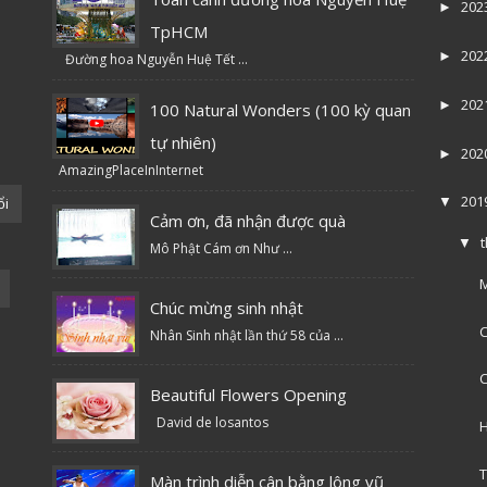
202
►
TpHCM
202
►
Đường hoa Nguyễn Huệ Tết ...
202
►
100 Natural Wonders (100 kỳ quan
tự nhiên)
202
►
AmazingPlaceInInternet
201
ổi
▼
Cảm ơn, đã nhận được quà
▼
Mô Phật Cám ơn Như ...
M
Chúc mừng sinh nhật
C
Nhân Sinh nhật lần thứ 58 của ...
C
Beautiful Flowers Opening
David de losantos
H
T
Màn trình diễn cân bằng lông vũ