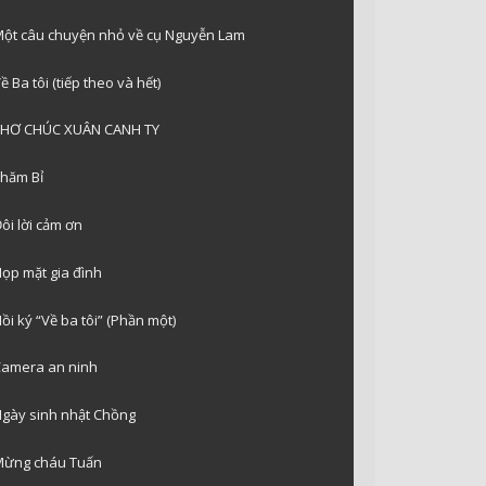
ột câu chuyện nhỏ về cụ Nguyễn Lam
ề Ba tôi (tiếp theo và hết)
THƠ CHÚC XUÂN CANH TY
hăm Bỉ
ôi lời cảm ơn
ọp mặt gia đình
ồi ký “Về ba tôi” (Phần một)
amera an ninh
gày sinh nhật Chồng
ừng cháu Tuấn