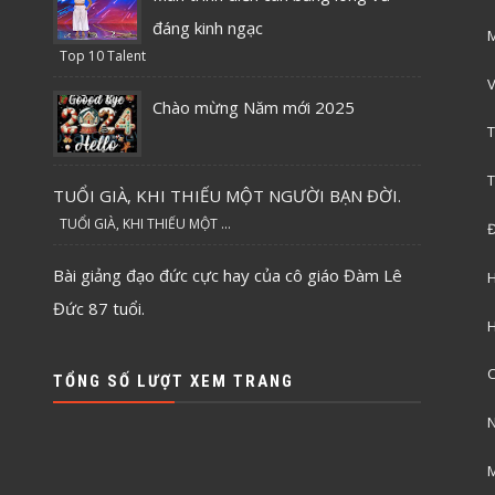
đáng kinh ngạc
M
Top 10 Talent
V
Chào mừng Năm mới 2025
T
TUỔI GIÀ, KHI THIẾU MỘT NGƯỜI BẠN ĐỜI.
TUỔI GIÀ, KHI THIẾU MỘT ...
Đ
Bài giảng đạo đức cực hay của cô giáo Đàm Lê
H
Đức 87 tuổi.
H
C
TỔNG SỐ LƯỢT XEM TRANG
N
M