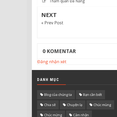
Thăm quan Đà Nẵng
NEXT
« Prev Post
0
KOMENTAR
Đăng nhận xét
DANH MỤC
Blog của chúng ta
Bạn cần biết
Chia sẽ
Chuyện lạ
Chúc mùng
Chúc mừng
Cảm nhận