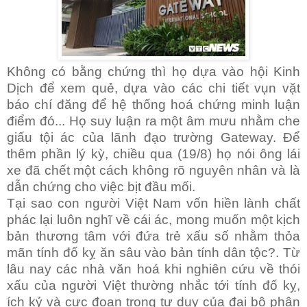
Không có bằng chứng thì họ dựa vào hội Kinh
Dịch để xem quẻ, dựa vào các chi tiết vụn vặt
báo chí đăng để hệ thống hoá chứng minh luận
điểm đó... Họ suy luận ra một âm mưu nhằm che
giấu tội ác của lãnh đạo trường Gateway. Để
thêm phần lý kỳ, chiều qua (19/8) họ nói ông lái
xe đã chết một cách không rõ nguyên nhân và là
dẫn chứng cho việc bịt đầu mối.
Tại sao con người Việt Nam vốn hiền lành chất
phác lại luôn nghĩ về cái ác, mong muốn một kịch
bản thương tâm với đứa trẻ xấu số nhằm thỏa
mãn tính đố kỵ ăn sâu vào bản tính dân tộc?. Từ
lâu nay các nhà văn hoá khi nghiên cứu về thói
xấu của người Việt thường nhắc tới tính đố kỵ,
ích kỷ và cực đoan trong tư duy của đại bộ phận