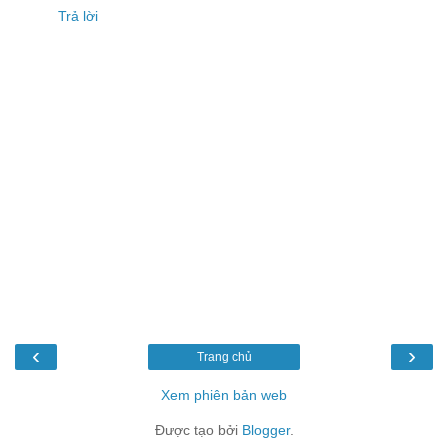
Trả lời
‹
›
Trang chủ
Xem phiên bản web
Được tạo bởi
Blogger
.