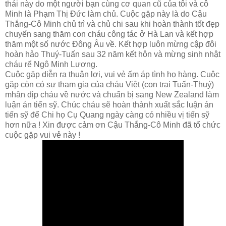
thái này do một người bạn cùng cơ quan cũ của tôi và cô
Minh là Phạm Thị Đức làm chủ. Cuộc gặp này là do Cậu
Thắng-Cô Minh chủ trì và chủ chi sau khi hoàn thành tốt đẹp
chuyến sang thăm con cháu công tác ở Hà Lan và kết hợp
thăm một số nước Đông Âu về. Kết hợp luôn mừng cập đôi
hoàn hảo Thuý-Tuấn sau 32 năm kết hôn và mừng sinh nhật
cháu rể Ngô Minh Lương.
Cuộc gặp diễn ra thuận lợi, vui vẻ ấm áp tình họ hàng. Cuộc
gặp còn có sự tham gia của cháu Việt (con trai Tuấn-Thuý)
mhân dịp cháu về nước và chuẩn bị sang New Zealand làm
luận án tiến sỹ. Chúc cháu sẽ hoàn thành xuất sắc luận án
tiến sỹ để Chi họ Cụ Quang ngày càng có nhiều vị tiến sỹ
hơn nữa ! Xin được cảm ơn Cậu Thắng-Cô Minh đã tổ chức
cuộc gặp vui vẻ này !