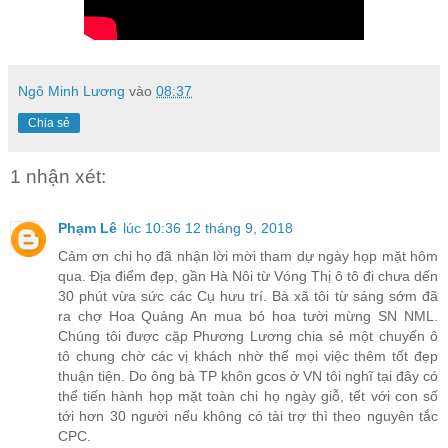
Ngô Minh Lương
vào
08:37
Chia sẻ
1 nhận xét:
Phạm Lê
lúc 10:36 12 tháng 9, 2018
Cảm ơn chi họ đã nhận lời mời tham dự ngày họp mặt hôm
qua. Địa điểm đẹp, gần Hà Nôi từ Vóng Thị ô tô đi chưa dến
30 phút vừa sức các Cụ hưu trí. Bà xã tôi từ sáng sớm đã
ra chợ Hoa Quảng An mua bó hoa tười mừng SN NML.
Chúng tôi được cặp Phương Lương chia sẻ một chuyến ô
tô chung chờ các vị khách nhờ thế mọi việc thêm tốt đẹp
thuận tiện. Do ông bà TP khôn gcos ở VN tôi nghĩ tại đây có
thể tiến hành họp mặt toàn chi họ ngày giỗ, tết với con số
tới hơn 30 người nếu không có tài trợ thì theo nguyên tắc
CPC.