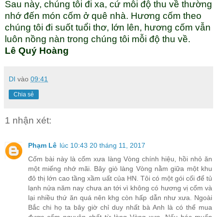
Sau này, chúng tôi đi xa, cứ mỗi độ thu về thường
nhớ đến món cốm ở quê nhà. Hương cốm theo
chúng tôi đi suốt tuổi thơ, lớn lên, hương cốm vẫn
luôn nồng nàn trong chúng tôi mỗi độ thu về.
Lê Quý Hoàng
DI
vào
09:41
Chia sẻ
1 nhận xét:
Phạm Lê
lúc 10:43 20 tháng 11, 2017
Cốm bài này là cốm xưa làng Vòng chính hiệu, hồi nhỏ ăn
một miếng nhớ mãi. Bây giò làng Vòng nằm giữa một khu
đô thị lớn cao tầng xầm uất của HN. Tôi có một gói cối để tủ
lạnh nửa năm nay chưa an tới vì không có hương vị cốm và
lại nhiều thứ ăn quá nên khg còn hấp dẫn như xưa. Ngoài
Bắc chi họ ta bây giờ chỉ duy nhất bà Anh là có thể mua