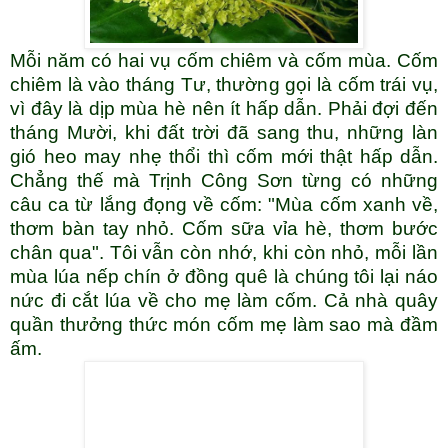
Mỗi năm có hai vụ cốm chiêm và cốm mùa. Cốm
chiêm là vào tháng Tư, thường gọi là cốm trái vụ,
vì đây là dịp mùa hè nên ít hấp dẫn. Phải đợi đến
tháng Mười, khi đất trời đã sang thu, những làn
gió heo may nhẹ thổi thì cốm mới thật hấp dẫn.
Chẳng thế mà Trịnh Công Sơn từng có những
câu ca từ lắng đọng về cốm: "Mùa cốm xanh về,
thơm bàn tay nhỏ. Cốm sữa vỉa hè, thơm bước
chân qua". Tôi vẫn còn nhớ, khi còn nhỏ, mỗi lần
mùa lúa nếp chín ở đồng quê là chúng tôi lại náo
nức đi cắt lúa về cho mẹ làm cốm. Cả nhà quây
quần thưởng thức món cốm mẹ làm sao mà đầm
ấm.