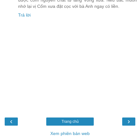
được cốm nguyên chất từ làng Vòng xưa. Nếu bác muốn
nhớ lại vị Cốm xưa đặt cọc với bà Anh ngay có liền.
Trả lời
‹
›
Trang chủ
Xem phiên bản web