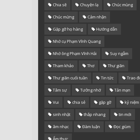
Chia sẽ
Chuyện lạ
Chúc mùng
Chúc mừng
Cảm nhận
Gặp gỡ họ hàng
Hướng dẫn
Nhớ cụ Phạm Vĩnh Quang
Nhớ ông Phạm Vĩnh Hải
Suy ngẫm
Tham khảo
Thơ
Thư giãn
Thư giãn cuối tuần
Tin tức
Trao đ
Tâm sự
Tưởng nhớ
Tản mạn
Vui
chia sẻ
gặp gỡ
kỷ niệm
sinh nhật
thắp nhang
tin mới
âm nhạc
Đàm luận
Đọc giùm
Ẩm thực