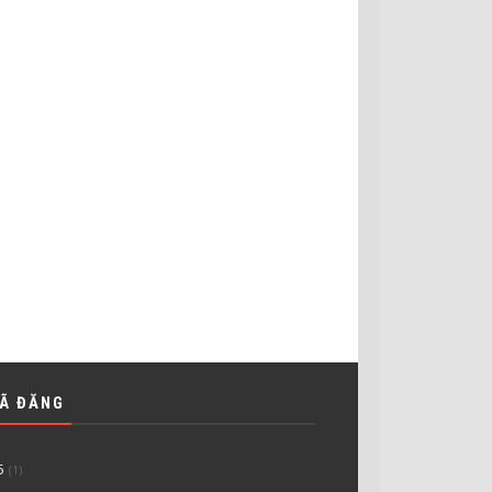
ĐÃ ĐĂNG
5
(1)