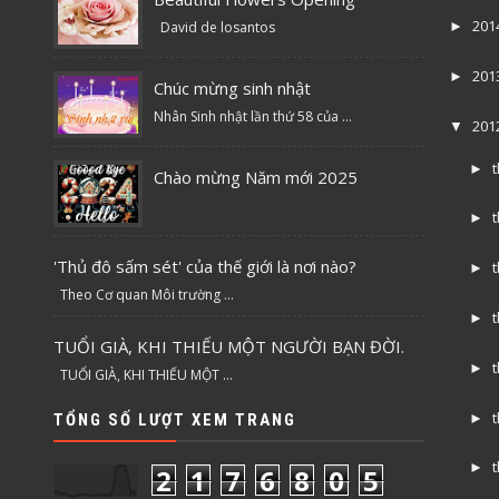
201
David de losantos
►
201
►
Chúc mừng sinh nhật
Nhân Sinh nhật lần thứ 58 của ...
201
▼
►
Chào mừng Năm mới 2025
►
'Thủ đô sấm sét' của thế giới là nơi nào?
►
Theo Cơ quan Môi trường ...
►
TUỔI GIÀ, KHI THIẾU MỘT NGƯỜI BẠN ĐỜI.
►
TUỔI GIÀ, KHI THIẾU MỘT ...
TỔNG SỐ LƯỢT XEM TRANG
►
►
2
1
7
6
8
0
5