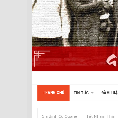
TRANG CHỦ
TIN TỨC
ĐÀM LUẬ
Gia đình Cụ Quang
Tết Nhâm Thìn