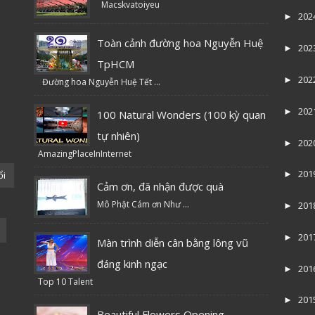
Macskvatoiyeu
202
►
Toàn cảnh đường hoa Nguyễn Huệ
202
►
TpHCM
202
►
Đường hoa Nguyễn Huệ Tết ...
202
►
100 Natural Wonders (100 kỳ quan
tự nhiên)
202
►
AmazingPlaceInInternet
201
ổi
►
Cảm ơn, đã nhận được quà
Mô Phật Cám ơn Như ...
201
►
201
►
Màn trình diễn cân bằng lông vũ
đáng kinh ngạc
201
►
Top 10 Talent
201
►
Beautiful Flowers Opening