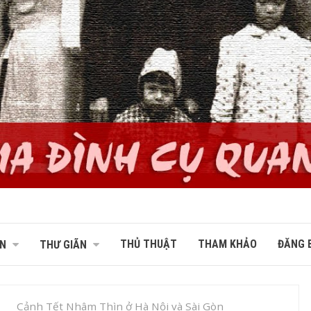
THỦ THUẬT
THAM KHẢO
ĐĂNG B
N
THƯ GIÃN
Cảnh Tết Nhâm Thìn ở Hà Nội và Sài Gòn