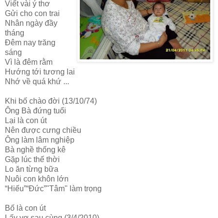
Viết vài ý thơ
Gửi cho con trai
Nhân ngày đầy
tháng
Đêm nay trăng
sáng
Vì là đêm rằm
Hướng tới tương lai
Nhớ về quá khứ ...
Khi bố chào đời (13/10/74)
Ông Bà đứng tuổi
Lại là con út
Nên được cưng chiều
Ông làm lâm nghiệp
Bà nghề thống kê
Gặp lúc thế thời
Lo ăn từng bữa
Nuôi con khôn lớn
“Hiếu”“Đức”"Tâm" làm trọng
Bố là con út
Lấy vợ sau cùng (3/4/2010)