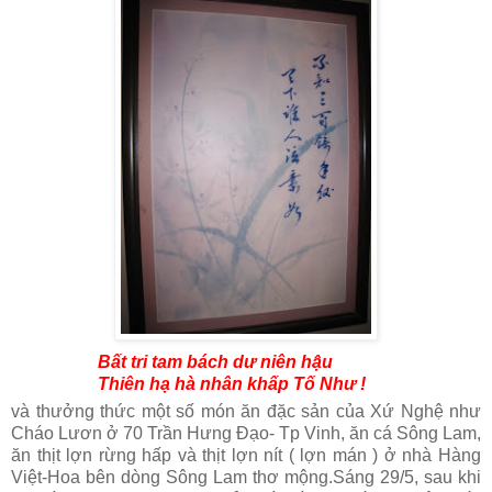
Bất tri tam bách dư niên hậu
Thiên hạ hà nhân khấp Tố Như !
và thưởng thức một số món ăn đặc sản của Xứ Nghệ như
Cháo Lươn ở 70 Trần Hưng Đạo- Tp Vinh, ăn cá Sông Lam,
ăn thịt lợn rừng hấp và thịt lợn nít ( lợn mán )
ở nhà Hàng
Việt-Hoa bên dòng Sông Lam thơ mộng.Sáng 29/5, sau khi