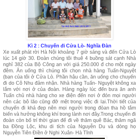
Kì 2 : Chuyến đi Cửa Lò- Nghĩa Đàn
Xe xuất phát rời Hà Nội khoảng 7 giờ sáng và đến Cửa Lò
lúc 14 giờ 30. Đoàn chúng tôi thuê 4 buồng sát cạnh Nhà
nghỉ 382 của Bộ Công an với giá 250.000 đ cho một ngày
đêm. Ăn uống thì chúng tôi chọn nhà hàng Tuấn-Nguyệt
(bạn của tôi ở Cửa Lò. Phần hậu cần, ăn uống cho chuyến
đi do Cô Nhu đảm nhận. Nhà hàng Tuấn- Nguyệt
không xa
lắm với nơi ở của đoàn. Hàng ngày lúc đến bưa ăn anh
Tuấn chủ nhà hàng cho xe điện đến nơi ở đón mọi người
nên các bô lão cũng đỡ mệt trong việc đi lại.Thời tiết của
chuyến đi khá đẹp nên mọi người trong đòan tha hồ tắm
biển và hưởng không khí trong lành nơi đây.Trong chuyến đi
đoàn còn bố trí thời gian để đi về thăm quê Bác, thăm ngã
ba Đồng Lộc,
khu di tích của Nguyễn Du và dòng họ
Nguyễn Tiên Điền ở Nghi Xuân- Hà Tĩnh