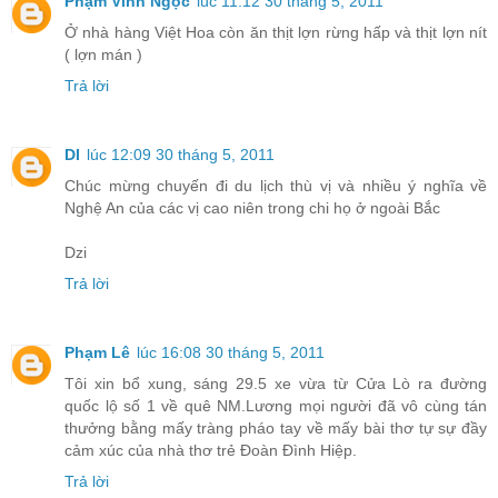
Phạm Vĩnh Ngọc
lúc 11:12 30 tháng 5, 2011
Ở nhà hàng Việt Hoa còn ăn thịt lợn rừng hấp và thịt lợn nít
( lợn mán )
Trả lời
DI
lúc 12:09 30 tháng 5, 2011
Chúc mừng chuyến đi du lịch thù vị và nhiều ý nghĩa về
Nghệ An của các vị cao niên trong chi họ ở ngoài Bắc
Dzi
Trả lời
Phạm Lê
lúc 16:08 30 tháng 5, 2011
Tôi xin bổ xung, sáng 29.5 xe vừa từ Cửa Lò ra đường
quốc lộ số 1 về quê NM.Lương mọi người đã vô cùng tán
thưởng bằng mấy tràng pháo tay về mấy bài thơ tự sự đầy
cảm xúc của nhà thơ trẻ Đoàn Đình Hiệp.
Trả lời