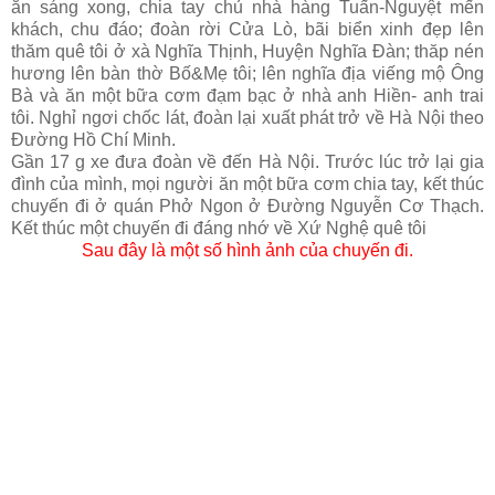
ăn sáng xong, chia tay chủ nhà hàng Tuấn-Nguyệt mến
khách, chu đáo; đoàn rời Cửa Lò, bãi biển xinh đẹp
lên
thăm quê tôi ở xà Nghĩa Thịnh, Huyện Nghĩa Đàn; thăp nén
hương lên bàn thờ Bố&Mẹ tôi; lên nghĩa địa viếng mộ Ông
Bà và ăn một bữa cơm đạm bạc ở nhà anh Hiền- anh trai
tôi. Nghỉ ngơi chốc lát, đoàn lại xuất phát trở về Hà Nội theo
Đường Hồ Chí Minh.
Gần 17 g xe đưa đoàn về đến Hà Nội. Trước lúc trở lại gia
đình của mình, mọi người ăn một bữa cơm chia tay, kết thúc
chuyến đi
ở quán Phở Ngon ở Đường Nguyễn Cơ Thạch.
Kết thúc một chuyến đi đáng nhớ về Xứ Nghệ quê tôi
Sau đây là một số hình ảnh của chuyến đi.