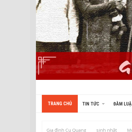
TRANG CHỦ
TIN TỨC
ĐÀM LUẬ
Gia đình Cụ Quang
sinh nhật
Mừ