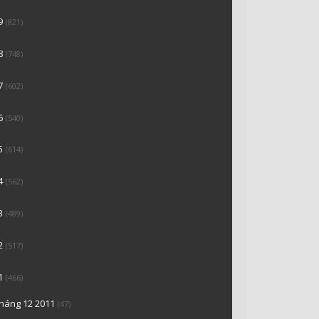
9
(821)
8
(748)
7
(602)
6
(540)
5
(614)
4
(562)
3
(489)
2
(517)
1
(466)
tháng 12 2011
(47)