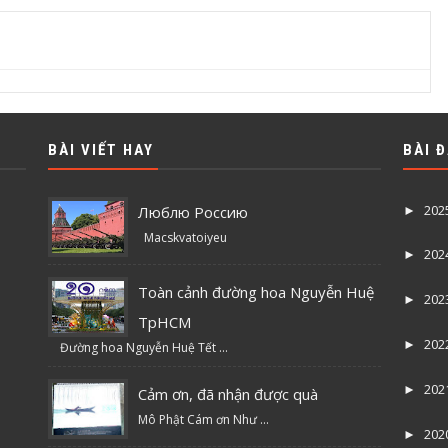
BÀI VIẾT HAY
BÀI 
202
Люблю Россию
►
Macskvatoiyeu
202
►
Toàn cảnh đường hoa Nguyễn Huệ
202
►
TpHCM
202
►
Đường hoa Nguyễn Huệ Tết ...
202
►
Cảm ơn, đã nhận được quà
Mô Phật Cám ơn Như ...
202
►