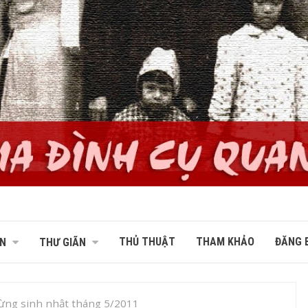
THỦ THUẬT
THAM KHẢO
ĐĂNG B
N
THƯ GIÃN
ng sinh nhật tháng 5/2011