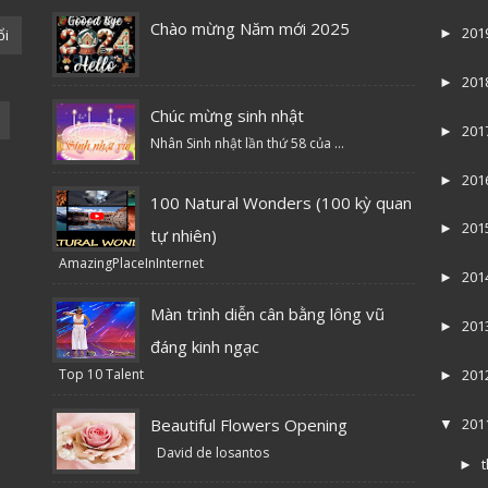
Chào mừng Năm mới 2025
201
ổi
►
201
►
Chúc mừng sinh nhật
201
►
Nhân Sinh nhật lần thứ 58 của ...
201
►
100 Natural Wonders (100 kỳ quan
201
►
tự nhiên)
AmazingPlaceInInternet
201
►
Màn trình diễn cân bằng lông vũ
201
►
đáng kinh ngạc
Top 10 Talent
201
►
Beautiful Flowers Opening
201
▼
David de losantos
►