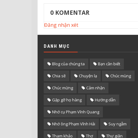
0
KOMENTAR
Đăng nhận xét
DANH MỤC
Blog của chúng ta
Bạn cần biết
Chia sẽ
Chuyện lạ
Chúc mùng
Chúc mừng
Cảm nhận
Gặp gỡ họ hàng
Hướng dẫn
Nhớ cụ Phạm Vĩnh Quang
Nhớ ông Phạm Vĩnh Hải
Suy ngẫm
Tham khảo
Thơ
Thư giãn