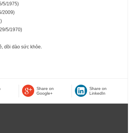
5/5/1975)
5/2009)
)
29/5/1970)
ẻ, dồi dào sức khỏe.
n
Share on
Share on
Google+
LinkedIn