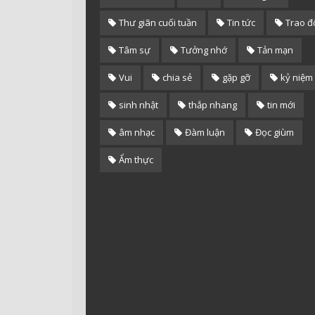
Thư giãn cuối tuần
Tin tức
Trao đ
Tâm sự
Tưởng nhớ
Tản mạn
Vui
chia sẻ
gặp gỡ
kỷ niệm
sinh nhật
thắp nhang
tin mới
âm nhạc
Đàm luận
Đọc giùm
Ẩm thực