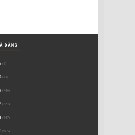
ĐÃ ĐĂNG
5
(1)
4
(43)
3
(746)
2
(228)
1
(547)
0
(965)