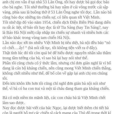
anh chị em vẫn ở tại nhà 53 Lãn Ông, tôi hay được bà gọi đọc báo
cho bà nghe. Tôi nhớ thường bà hay nằm ở cái võng trước cái sập
vàng, phía sau là buồng thờ ở 53 Lãn Ông nghe tôi đọc. Lần nào bà
cũng bảo đọc những tin chiến sự, có liên quan tới Việt Minh.
Tôi nhớ dịp đó vào năm 1954, chiến dịch Điện Biên Phủ đang diễn
ra rất ác liệt, tờ báo tôi hay đọc là tờ Tia Sáng (hay Tin Sáng?, nay
là Báo Hà Nội mới) câp nhập tin chiến sự nhanh và nhiều hơn các
tờ báo khác trong vùng tam chiến Hà Nội.
Lần nào đọc tới tin nhiều Việt Minh bị tiêu diệt, bà nội đều bảo “nó
có chết….ấy! “ (bà nói rất tục, tôi không tiện viết ra ở đây).
Thật tình lúc đó tôi còn quá bé để hiểu được nguyên nhân sâu thẳm
trong tâm tưởng của bà, vì sao bà lại hay nói như thế.
Phần tôi cũng chưa có ý thức lắm, nhưng chỉ đơn giản nghĩ là vì bố
đang là cán bộ kháng chiến, nên cũng mong Viêt Minh chiến thắng,
không chết nhiều như thế, để bố còn về gặp lại anh chị em chúng
tôi.
Đến khi khôn lớn hơn tôi cũng chỉ nghĩ đơn giản bà nội nói như
thế, vì bà có ba con trai và một tá cháu đang tham gia kháng chiến.
Bà có một niềm tin mãnh liệt, các con cháu bà là Việt Minh chết
làm sao được.
Nay đọc được bài viết của bác Ngọc, lại được biết thêm chi tiết bà
còn là người hỗ trợ các chiến sĩ cách mạng của Thủ đô trong thời kì