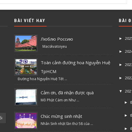
BÀI VIẾT HAY
BÀI 
202
Люблю Россию
►
Macskvatoiyeu
202
►
Toàn cảnh đường hoa Nguyễn Huệ
202
►
TpHCM
202
►
Đường hoa Nguyễn Huệ Tết ...
202
▼
Cảm ơn, đã nhận được quà
Mô Phật Cám ơn Như ...
►
Chúc mừng sinh nhật
►
ổi
Nhân Sinh nhật lần thứ 58 của ...
►