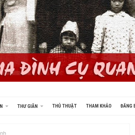
THỦ THUẬT
THAM KHẢO
ĐĂNG B
N
THƯ GIÃN
ệnh