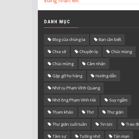
Đăng nhận xét
DANH MỤC
Blog của chúng ta
Bạn cần biết
Chia sẽ
Chuyện lạ
Chúc mùng
Chúc mừng
Cảm nhận
Gặp gỡ họ hàng
Hướng dẫn
Nhớ cụ Phạm Vĩnh Quang
Nhớ ông Phạm Vĩnh Hải
Suy ngẫm
Tham khảo
Thơ
Thư giãn
Thư giãn cuối tuần
Tin tức
Trao đ
Tâm sự
Tưởng nhớ
Tản mạn