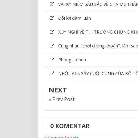
VÀI KỶ NIÊM SÂU SẮC VỀ CHA MẸ THÂ
Đôi lời đàm luận
XUY NGHĨ VỀ THỊ TRƯỜNG CHỨNG KH
Cùng nhau "chơi chứng khoán", làm sa
Phóng sự ảnh
NHỚ LẠI NGÀY CUỐI CÙNG CỦA BỐ TÔ
NEXT
« Prev Post
0
KOMENTAR