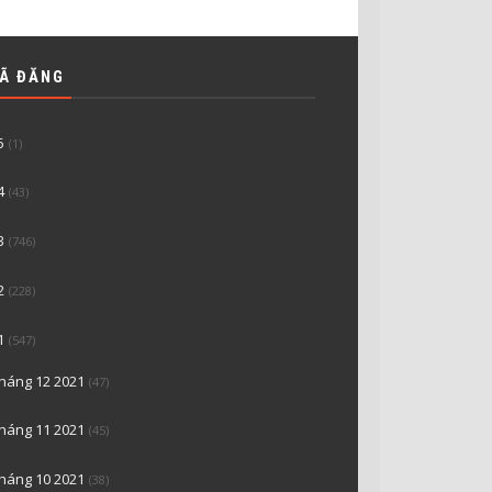
ĐÃ ĐĂNG
5
(1)
4
(43)
3
(746)
2
(228)
1
(547)
tháng 12 2021
(47)
tháng 11 2021
(45)
tháng 10 2021
(38)