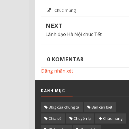
Chúc mừng
NEXT
Lãnh đạo Hà Nội chúc Tết
0
KOMENTAR
Đăng nhận xét
DANH MỤC
Blog của chúng ta
Bạn cần biết
Chia sẽ
Chuyện lạ
Chúc mùng