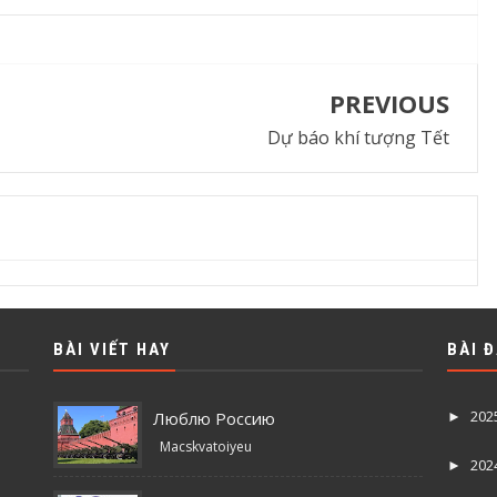
PREVIOUS
Dự báo khí tượng Tết
BÀI VIẾT HAY
BÀI 
202
Люблю Россию
►
Macskvatoiyeu
202
►