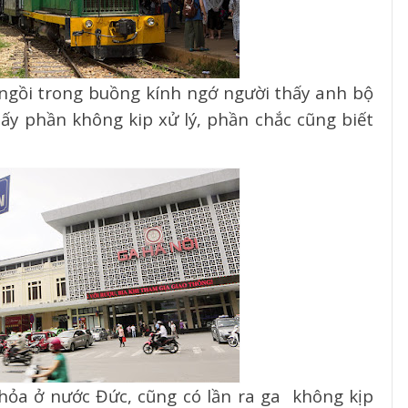
 ngồi trong buồng kính ngớ người thấy anh bộ
 ấy phần không kip xử lý, phần chắc cũng biết
 hỏa ở nước Đức, cũng có lần ra ga
không kịp