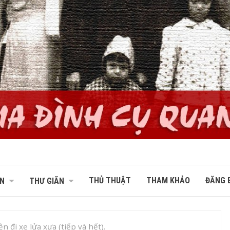
THỦ THUẬT
THAM KHẢO
ĐĂNG B
N
THƯ GIÃN
 đi xe lửa xưa (tiếp và hết).