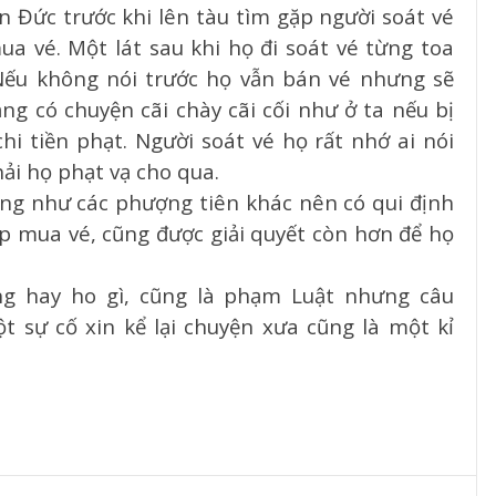
 Đức trước khi lên tàu tìm gặp người soát vé
 mua vé. Một lát sau khi họ đi soát vé từng toa
Nếu không nói trước họ vẫn bán vé nhưng sẽ
ẳng có chuyện cãi chày cãi cối như ở ta nếu bị
hi tiền phạt. Người soát vé họ rất nhớ ai nói
hải họ phạt vạ cho qua.
ũng như các phượng tiên khác nên có qui định
p mua vé, cũng được giải quyết còn hơn để họ
ng hay ho gì, cũng là phạm Luật nhưng câu
t sự cố xin kể lại chuyện xưa cũng là một kỉ