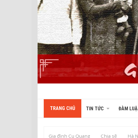
TRANG CHỦ
TIN TỨC
ĐÀM LUẬ
Gia đình Cụ Quang
Chia sẽ
Hà N