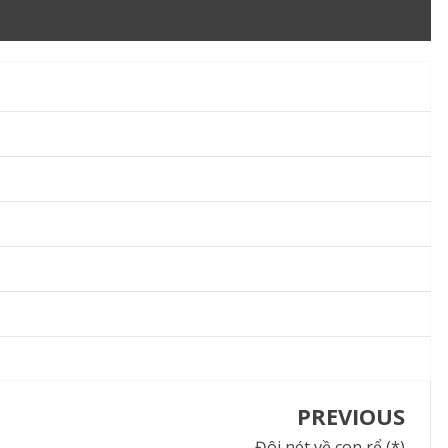
PREVIOUS
Đôi nét về con rể (*)