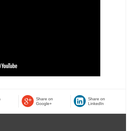
n
Share on
Share on
Google+
LinkedIn