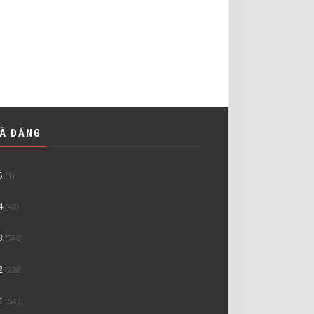
ĐÃ ĐĂNG
5
(1)
4
(43)
3
(746)
2
(228)
1
(547)