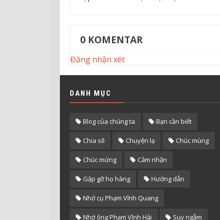
0
KOMENTAR
Đăng nhận xét
DANH MỤC
Blog của chúng ta
Bạn cần biết
Chia sẽ
Chuyện lạ
Chúc mùng
Chúc mừng
Cảm nhận
Gặp gỡ họ hàng
Hướng dẫn
Nhớ cụ Phạm Vĩnh Quang
Nhớ ông Phạm Vĩnh Hải
Suy ngẫm