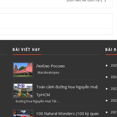
BÀI VIẾT HAY
BÀI 
202
Люблю Россию
►
Macskvatoiyeu
202
►
Toàn cảnh đường hoa Nguyễn Huệ
202
►
TpHCM
202
►
Đường hoa Nguyễn Huệ Tết ...
202
►
100 Natural Wonders (100 kỳ quan