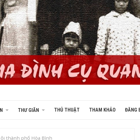
THỦ THUẬT
THAM KHẢO
ĐĂNG B
N
THƯ GIÃN
ội thành phố Hòa Bình