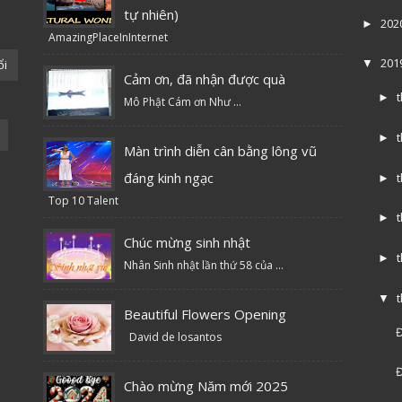
tự nhiên)
202
►
AmazingPlaceInInternet
201
ổi
▼
Cảm ơn, đã nhận được quà
►
Mô Phật Cám ơn Như ...
►
Màn trình diễn cân bằng lông vũ
đáng kinh ngạc
►
Top 10 Talent
►
Chúc mừng sinh nhật
►
Nhân Sinh nhật lần thứ 58 của ...
▼
Beautiful Flowers Opening
Đ
David de losantos
Đ
Chào mừng Năm mới 2025