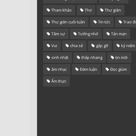
Tham khảo
Thơ
Thư giãn
Thư giãn cuối tuần
Tin tức
Trao đ
Tâm sự
Tưởng nhớ
Tản mạn
Vui
chia sẻ
gặp gỡ
kỷ niệm
sinh nhật
thắp nhang
tin mới
âm nhạc
Đàm luận
Đọc giùm
Ẩm thực