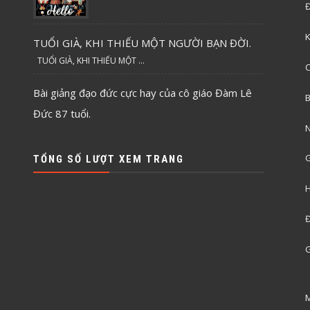
Đ
K
TUỔI GIÀ, KHI THIẾU MỘT NGƯỜI BẠN ĐỜI.
TUỔI GIÀ, KHI THIẾU MỘT ...
C
Bài giảng đạo đức cực hay của cô giáo Đàm Lê
B
Đức 87 tuổi.
N
G
TỔNG SỐ LƯỢT XEM TRANG
H
Đ
G
M