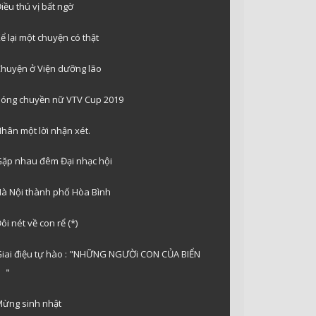
iều thú vị bất ngờ
ể lại một chuyện có thật
huyện ở Viện dưỡng lão
óng chuyền nữ VTV Cup 2019
hân một lời nhận xét.
ặp nhau đêm Đại nhạc hội
à Nội thành phố Hòa Bình
ôi nét về con rể (*)
iai điệu tự hào : "NHỮNG NGƯỜi CON CỦA BIỂN
"
ừng sinh nhật