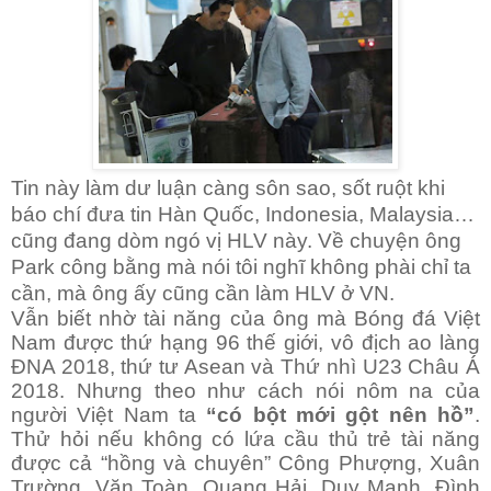
Tin này làm dư luận càng sôn sao, sốt ruột khi
báo chí đưa tin Hàn Quốc, Indonesia, Malaysia…
cũng đang dòm ngó vị HLV này. Về chuyện ông
Park công bằng mà nói tôi nghĩ không phài chỉ ta
cần, mà ông ấy cũng cần làm HLV ở VN.
Vẫn biết nhờ tài năng của ông mà Bóng đá Việt
Nam được thứ hạng 96 thế giới, vô địch ao làng
ĐNA 2018, thứ tư Asean và Thứ nhì U23 Châu Á
2018. Nhưng theo như cách nói nôm na của
người Việt Nam ta
“có bột mới gột nên hồ”
.
Thử hỏi nếu không có lứa cầu thủ trẻ tài năng
được cả “hồng và chuyên” Công Phượng, Xuân
Trường, Văn Toàn, Quang Hải, Duy Mạnh, Đình