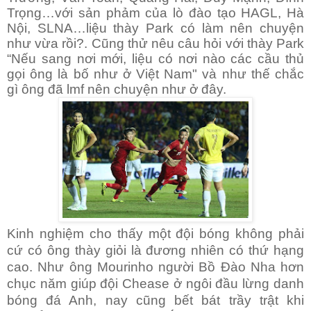
Trọng…với sản phảm của lò đào tạo HAGL, Hà
Nội, SLNA…liệu thày Park có làm nên chuyện
như vừa rồi?. Cũng thử nêu câu hỏi với thày Park
“Nếu sang nơi mới, liệu có nơi nào các cầu thủ
gọi ông là bố như ở Việt Nam" và như thế chắc
gì ông đã lmf nên chuyện như ở đây.
Kinh nghi
ệm cho thấy
một đội bóng không phải
c
ứ có ông
thày giỏi l
à đương nhiên có
thứ hạng
cao. Nh
ư
ông Mourinho người
Bồ Đào Nha hơn
chục năm giúp đội Chease ở ngôi đầu lừng danh
bóng đá Anh, nay cũng bết bát trầy trật khi