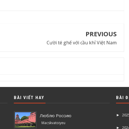
PREVIOUS
Cười té ghế với cầu khỉ Việt Nam
BÀI VIẾT HAY
BÀI 
202
Люблю Россию
►
Macskvatoiyeu
202
►