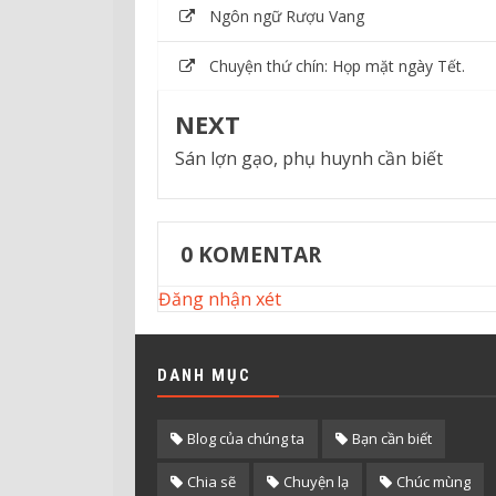
Ngôn ngữ Rượu Vang
Chuyện thứ chín: Họp mặt ngày Tết.
NEXT
Sán lợn gạo, phụ huynh cần biết
0
KOMENTAR
Đăng nhận xét
DANH MỤC
Blog của chúng ta
Bạn cần biết
Chia sẽ
Chuyện lạ
Chúc mùng