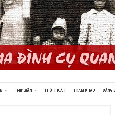
THỦ THUẬT
THAM KHẢO
ĐĂNG B
N
THƯ GIÃN