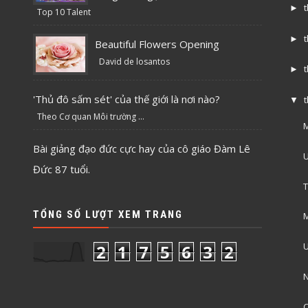
►
Top 10 Talent
►
Beautiful Flowers Opening
David de losantos
►
'Thủ đô sấm sét' của thế giới là nơi nào?
▼
Theo Cơ quan Môi trường ...
M
Bài giảng đạo đức cực hay của cô giáo Đàm Lê
U
Đức 87 tuổi.
T
TỔNG SỐ LƯỢT XEM TRANG
M
U
2
1
7
5
6
3
2
N
C