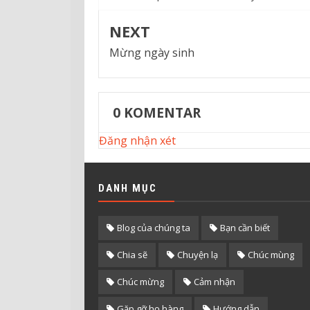
NEXT
Mừng ngày sinh
0
KOMENTAR
Đăng nhận xét
DANH MỤC
Blog của chúng ta
Bạn cần biết
Chia sẽ
Chuyện lạ
Chúc mùng
Chúc mừng
Cảm nhận
Gặp gỡ họ hàng
Hướng dẫn