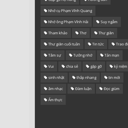
Nhớ cụ Phạm Vĩnh Quang
Nhớ ông Phạm Vĩnh Hải
Suy ngẫm
Tham khảo
Thơ
Thư giãn
Thư giãn cuối tuần
Tin tức
Trao đ
Tâm sự
Tưởng nhớ
Tản mạn
Vui
chia sẻ
gặp gỡ
kỷ niệm
sinh nhật
thắp nhang
tin mới
âm nhạc
Đàm luận
Đọc giùm
Ẩm thực