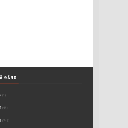
ĐÃ ĐĂNG
5
(1)
4
(43)
3
(746)