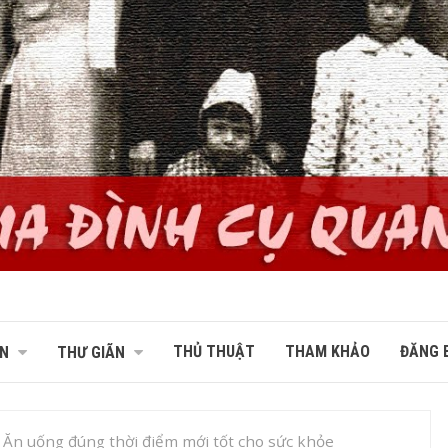
THỦ THUẬT
THAM KHẢO
ĐĂNG B
N
THƯ GIÃN
Ăn uống đúng thời điểm mới tốt cho sức khỏe