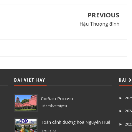
PREVIOUS
Hậu Thượng đình
BÀI VIẾT HAY
BÀI 
202
Люблю Россию
►
Macskvatoiyeu
202
►
Toàn cảnh đường hoa Nguyễn Huệ
202
►
TpHCM