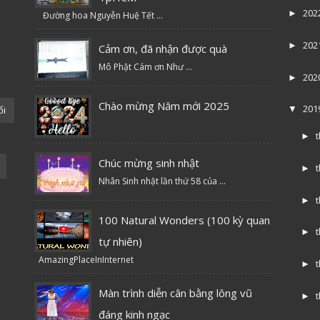
202
►
Đường hoa Nguyễn Huệ Tết ...
202
►
Cảm ơn, đã nhận được quà
Mô Phật Cám ơn Như ...
202
►
Chào mừng Năm mới 2025
201
ổi
▼
►
Chúc mừng sinh nhật
►
Nhân Sinh nhật lần thứ 58 của ...
►
100 Natural Wonders (100 kỳ quan
►
tự nhiên)
AmazingPlaceInInternet
►
Màn trình diễn cân bằng lông vũ
►
đáng kinh ngạc