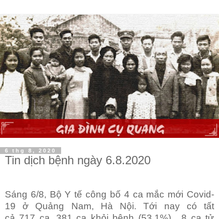
6 thg 8, 2020
Tin dịch bệnh ngày 6.8.2020
Sáng 6/8, Bộ Y tế công bố 4 ca mắc mới Covid-
19 ở Quảng Nam, Hà Nội. Tới nay có tất
cả
717
ca,
381
ca khỏi bệnh (53,1%).
8 ca tử