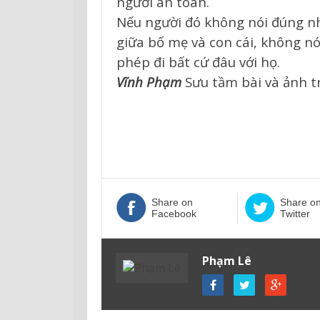
người an toàn.
Nếu người đó không nói đúng nh
giữa bố mẹ và con cái, không n
phép đi bất cứ đâu với họ.
Vĩnh Phạm
Sưu tầm bài và ảnh t
Share on
Share o
Facebook
Twitter
Phạm Lê