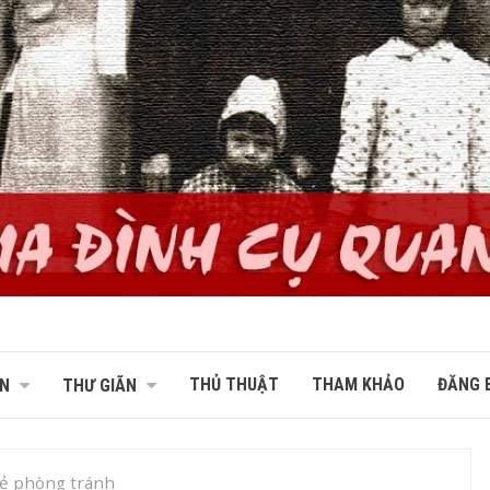
THỦ THUẬT
THAM KHẢO
ĐĂNG B
N
THƯ GIÃN
rẻ phòng tránh