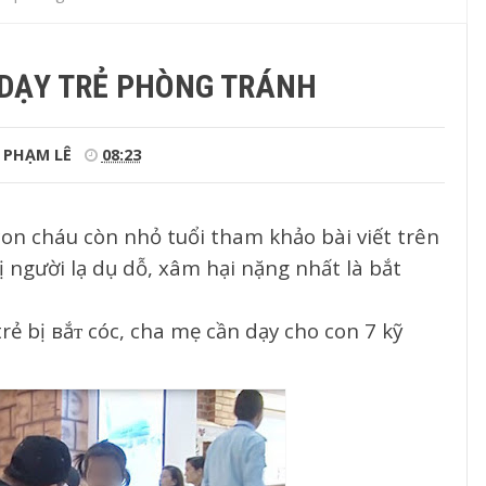
DẠY TRẺ PHÒNG TRÁNH
PHẠM LÊ
08:23
 con cháu còn nhỏ tuổi tham khảo bài viết trên
người lạ dụ dỗ, xâm hại nặng nhất là bắt
ẻ bị вắᴛ cóc, cha mẹ cần dạy cho con 7 kỹ