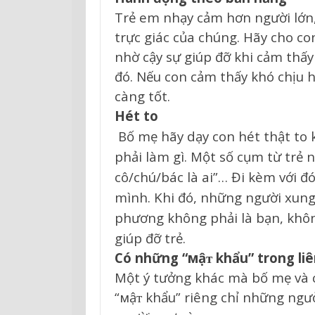
Trẻ em nhạy cảm hơn người lớn, v
trực giác của chúng. Hãy cho con
nhờ cậy sự giúp đỡ khi cảm thấy
đó. Nếu con cảm thấy khó chịu h
càng tốt.
Hét to
Bố mẹ hãy dạy con hét thật to k
phải làm gì. Một số cụm từ trẻ n
cô/chú/bác là ai”… Đi kèm với đ
mình. Khi đó, những người xung 
phương không phải là bạn, không
giúp đỡ trẻ.
Có những “мậᴛ khẩu” trong liê
Một ý tưởng khác mà bố mẹ và c
“мậᴛ khẩu” riêng chỉ những ngườ