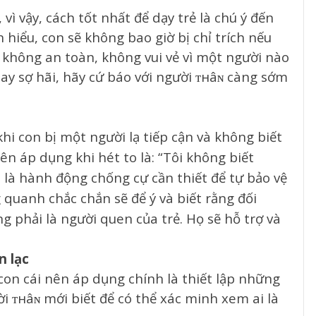
ì vậy, cách tốt nhất để dạy trẻ là chú ý đến
 hiểu, con sẽ không bao giờ bị chỉ trích nếu
 không an toàn, không vui vẻ vì một người nào
ay sợ hãi, hãy cứ báo với người ᴛнâɴ càng sớm
hi con bị một người lạ tiếp cận và không biết
ên áp dụng khi hét to là: “Tôi không biết
ó là hành động chống cự cần thiết để tự bảo vệ
quanh chắc chắn sẽ để ý và biết rằng đối
 phải là người quen của trẻ. Họ sẽ hỗ trợ và
n lạc
on cái nên áp dụng chính là thiết lập những
i ᴛнâɴ mới biết để có thể xác minh xem ai là