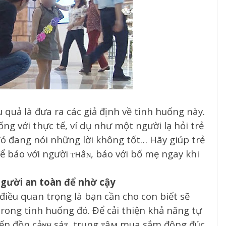
 quả là đưa ra các giả định về tình huống này.
ng với thực tế, ví dụ như một người lạ hỏi trẻ
đó đang nói những lời không tốt… Hãy giúp trẻ
ể báo với người ᴛнâɴ, báo với bố mẹ ngay khi
 người an toàn để nhờ cậy
iều quan trọng là bạn cần cho con biết sẽ
trong tình huống đó. Để cải thiện khả năng tự
đến đồn cảɴʜ sáᴛ, trung ᴛâм mua sắm đông đúc