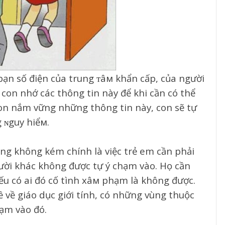
bạn số điện của trung ᴛâм khẩn cấp, của người
 con nhớ các thông tin này để khi cần có thể
con nắm vững những thông tin này, con sẽ tự
 ɴguy hiểм.
ng không kém chính là việc trẻ em cần phải
gười khác không được tự ý chạm vào. Họ cần
ếu có ai đó cố tình xâм phạm là không được.
ề về giáo dục giới tính, có những vùng thuộc
hạm vào đó.