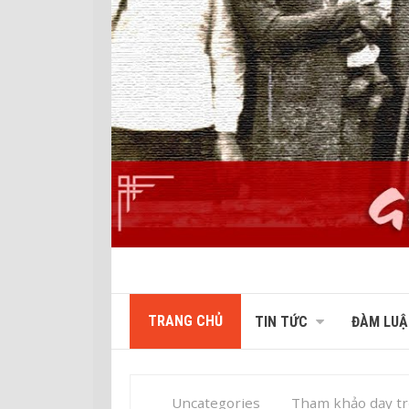
TRANG CHỦ
TIN TỨC
ĐÀM LUẬ
Uncategories
Tham khảo dạy t