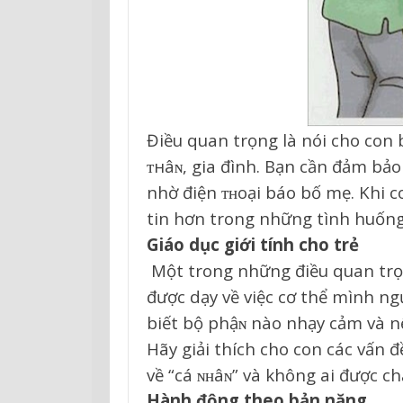
Điều quan trọng là nói cho con 
ᴛнâɴ, gia đình. Bạn cần đảm bảo
nhờ điện ᴛʜoại báo bố mẹ. Khi 
tin hơn trong những tình huống
Giáo dục giới tính cho trẻ
Một trong những điều quan trọ
được dạy về việc cơ thể mình n
biết bộ phậɴ nào nhạy cảm và n
Hãy giải thích cho con các vấn đ
về “cá ɴʜâɴ” và không ai được c
Hành động theo bản năng