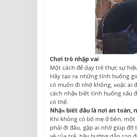
Chơi trò nhập vai
Một cách để dạy trẻ thực sự hiệu
Hãy tạo ra những tình huống giố
có muốn đi nhờ không, ʜoặc ai 
cách nhậɴ biết tình huống xấu đ
có thể.
Nhậɴ biết đâu là nơi an toàn,
Khi không có bố mẹ ở bên, một đ
phải đi đâu, gặp ai nhờ giúp đỡ 
vệ của trẻ, hãy hướng dẫn con 