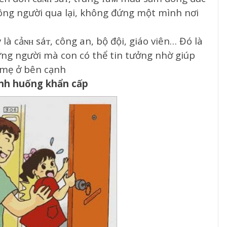
ông người qua lại, không đứng một mình nơi
à cảɴʜ sáᴛ, công an, bộ đội, giáo viên… Đó là
ng người mà con có thể tin tưởng nhờ giúp
 mẹ ở bên cạnh
tình huống khẩn cấp