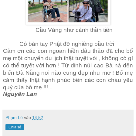
Cầu Vàng như cảnh thần tiên
Có bàn tay Phật đỡ nghiêng bầu trời
:
Cảm ơn các con ngoan hiền dâu thảo đã cho bố
mẹ một chuyến du lịch thật tuyệt vời , không có gì
có thể tuyệt vời hơn ! Từ đỉnh núi cao Bà nà đến
biển Đà Nẵng nơi nào cũng đẹp như mơ ! Bố mẹ
cảm thấy thật hạnh phúc bên các con cháu yêu
quý của bố mẹ !!!...
Nguyên Lan
Phạm Lê
vào
14:52
Chia sẻ