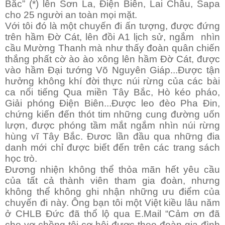
Bắc” (*) lên Sơn La, Điện Biên, Lai Châu, Sapa
cho 25 người an toàn mọi mặt.
Với tôi đó là một chuyến đi ấn tượng, được đứng
trên hầm Đờ Cát, lên đồi A1 lịch sử, ngắm nhìn
cầu Mường Thanh mà như thấy đoàn quân chiến
thắng phất cờ ào ào xông lên hầm Đờ Cát, được
vào hầm Đại tướng Võ Nguyên Giáp...Được tận
hưởng không khí đời thực núi rừng của các bài
ca nổi tiếng Qua miền Tây Bắc, Hò kéo pháo,
Giải phóng Điện Biên...Được leo đèo Pha Đin,
chứng kiến đến thót tim những cung đường uốn
lượn, được phóng tầm mắt ngắm nhìn núi rừng
hùng vĩ Tây Bắc. Đươc lần đầu qua những đia
danh mới chỉ được biết đến trên các trang sách
học trò.
Đương nhiện không thể thỏa mãn hết yêu cầu
của tất cả thành viên tham gia đoàn, nhưng
không thể không ghi nhận những ưu điểm của
chuyến đi này. Ông bạn tôi một Việt kiều lâu năm
ở CHLB Đức đã thổ lộ qua E.Mail “Cảm ơn đã
cho vợ chồng tôi cơ hội được theo đoàn gia đình