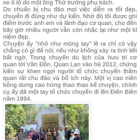
xe ô tô do một ông Thứ trưởng phụ trách.
Do chuẩn bị chu đáo mọi việc diễn ra tốt đẹp,
chuyến đi đúng như dự kiến. Nhờ đó tôi được ghi
điểm trước anh em và lãnh đạo cơ quan, cho đến
bây giờ nhiều người vẫn còn nhắc lại như một kỉ
niệm đẹp.
Chuyện ấy "nhỏ như móng tay" lẽ ra chỉ có vậy
chẳng có gì để nói, nếu như không xảy ra tình tiết
bất ngờ. Trong chuyến du lịch của hưu trí cơ
quan tới Vân Đồn, Quan Lạn vào hè 2012, chứng
kiến sự khen ngợi người tổ chức chuyến thăm
quan rất chu đáo và bổ ích này. Một vị cao niên
bỗng dưng cao hứng thao thao kể chuyện, chính
cụ ấy đã một tay tổ chức chuyến đi lên Điên Biên
năm 1994.