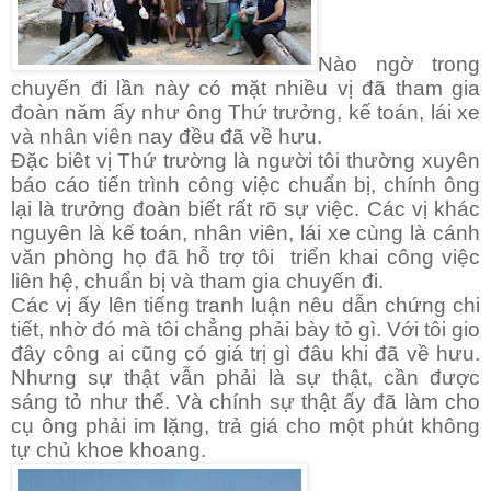
Nào ngờ trong
chuyến đi lần này có mặt nhiều vị đã tham gia
đoàn năm ấy như ông Thứ trưởng, kế toán, lái xe
và nhân viên nay đều đã về hưu.
Đặc biêt vị Thứ trường là người tôi thường xuyên
báo cáo tiến trình công việc chuẩn bị, chính ông
lại là trưởng đoàn biết rất rõ sự việc. Các vị khác
nguyên là kế toán, nhân viên, lái xe cùng là cánh
văn phòng họ đã hỗ trợ tôi triển khai công việc
liên hệ, chuẩn bị và tham gia chuyến đi.
Các vị ấy lên tiếng tranh luận nêu dẫn chứng chi
tiết, nhờ đó mà tôi chẳng phải bày tỏ gì. Với tôi gio
đây công ai cũng có giá trị gì đâu khi đã về hưu.
Nhưng sự thật vẫn phải là sự thật, cần được
sáng tỏ như thế. Và chính sự thật ấy đã làm cho
cụ ông phải im lặng, trả giá cho một phút không
tự chủ khoe khoang.