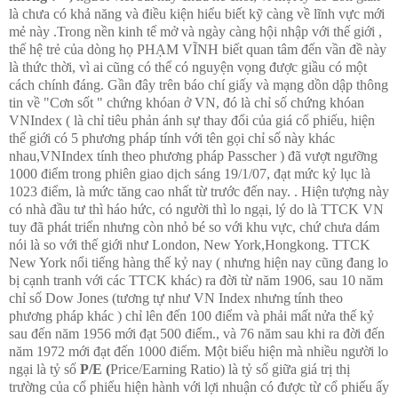
là chưa có khả năng và điều kiện hiểu biết kỹ càng về lĩnh vực mới
mẻ này .Trong nền kinh tế mở và ngày càng hội nhập với thế giới ,
thế hệ trẻ của dòng họ PHẠM VĨNH biết quan tâm đến vần đề này
là thức thời, vì ai cũng có thể có nguyện vọng được giầu có một
cách chính đáng. Gần đây trên báo chí giấy và mạng dồn dập thông
tin về "Cơn sốt " chứng khóan ở VN, đó là chỉ số chứng khóan
VNIndex ( là chỉ tiêu phản ánh sự thay đổi của giá cổ phiếu, hiện
thế giới có 5 phương pháp tính với tên gọi chỉ số này khác
nhau,VNIndex tính theo phương pháp Passcher ) đã vượt ngưỡng
1000 điểm trong phiên giao dịch sáng 19/1/07, đạt mức kỷ lục là
1023 điểm, là mức tăng cao nhất từ trước đến nay. . Hiện tượng này
có nhà đầu tư thì háo hức, có người thì lo ngại, lý do là TTCK VN
tuy đã phát triển nhưng còn nhỏ bé so với khu vực, chứ chưa dám
nói là so với thế giới như London, New York,Hongkong. TTCK
New York nổi tiếng hàng thế kỷ nay ( nhưng hiện nay cũng đang lo
bị cạnh tranh với các TTCK khác) ra đời từ năm 1906, sau 10 năm
chỉ số Dow Jones (tương tự như VN Index nhưng tính theo
phương pháp khác ) chỉ lên đến 100 điểm và phải mất nửa thế kỷ
sau đến năm 1956 mới đạt 500 điểm., và 76 năm sau khi ra đời đến
năm 1972 mới đạt đến 1000 điểm. Một biểu hiện mà nhiều người lo
ngại là tỷ số
P/E (
Price/Earning Ratio) là tỷ số giữa giá trị thị
trường của cổ phiếu hiện hành với lợi nhuận có được từ cổ phiếu ấy