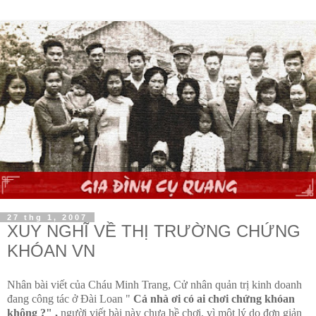
27 thg 1, 2007
XUY NGHĨ VỀ THỊ TRƯỜNG CHỨNG
KHÓAN VN
Nhân bài viết của Cháu Minh Trang, Cử nhân quản trị kinh doanh
đang công tác ở Đài Loan "
Cả nhà ơi có ai
chơi chứng khóan
không ?" ,
người viết bài này chưa hề chơi, vì một lý do đơn giản