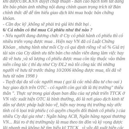
khi đượcUBCKNN duyệt chấp thuận - Bản cáo bạch tóm tắt đăng
lên báo phản ảnh những nội dung chính quan trọng trích từ Bản
chính thức đễ dễ tìm hiểu giao dịch khi mua hoặc bán chứng
khóan.
- Cần đọc kỹ ,không sẽ phải trả giá khi thất bại .
6/
Cá nhân có thể mua Cổ phiếu như thế nào ?
-
Nếu người đang đương chức ở Cty có phát hành cổ phiếu thì có
nhiều triển vọng được mua . Hiện nay VN đã có Luật Chứng
Khóan , nhưng hình như mỗi Cty có qui định riêng về số % Giá trị
tài sản của Cty dành ưu tiên bán cho nhân viên đang làm việc hay
đã về hưu ,và số lượng cổ phiếu được mua còn tùy thuộc vào thâm
niên công tác ( thí dụ như Cty ĐL2 mà tôi công tác thì những
người về hưu từ trước tháng 10/2006 không được mua, tôi đã về
hưu từ năm 1998 )
- Tuyệt đại đa số các người mua ( gọi là các nhà đầu tư cho oai )
hay giao dịch trên OTC - có người còn gọi tắt là thị trường" thiêu
thân ". Thực sự trong giai đọan ban đầu của sự phát triển TTCK ở
VN việc xuất hiện OTC là bình thường, đó là nơi giao dịch kinh tế
dân sự được pháp luật bảo vệ, hiện nay trong thị trường này ước
tính có 6 lọai trái phiếu ( có quyền chuyển đổi thành cổ phiếu ) của
nhiều Cty đại gia như : Ngân hàng ACB, Ngân hàng ngọai thương
VN... Rủi ro ở thị trườngnày là mua theo tin đồn và kỳ vọng được
lãi nhanh mà không hề tìm hiễu kỹ TTCK , vì vậy đã xuất hiên các