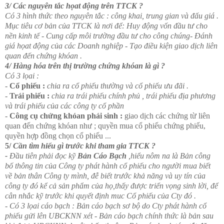
3/ Các nguyên tắc họat động trên TTCK ?
Có 3 hình thức theo nguyên tắc : công khai, trung gian và đấu giá .
Mục tiêu cơ bản của TTCK là nơi để: Huy động vốn đầu tư cho
nền kinh tế - Cung cấp môi trường đầu tư cho công chúng- Đánh
giá họat động của các Doanh nghiệp - Tạo điều kiện giao dịch liên
quan đến chứng khóan .
4/ Hàng hóa trên thị trường chứng khóan là gì ?
Có 3 lọai :
-
Cổ phiếu :
chia ra cổ phiếu thường và cổ phiếu ưu đãi .
-
Trái phiếu :
chia ra trái phiếu chính phủ , trái phiếu địa phương
và trái phiếu của các công ty cổ phần
-
Công cụ chứng khóan phái sinh :
giao dịch các chứng từ liên
quan đến chứng khóan như ; quyền mua cổ phiếu chứng phiếu,
quyền hợp đồng chọn cổ phiếu ...
5/
Cần tìm hiểu gì trước khi tham gia TTCK ?
-
Đầu tiên phải đọc kỹ
Bản Cáo Bạch
,hiểu nôm na là Bản công
bố thông tin của Công ty phát hành cổ phiếu cho người mua biết
về bản thân Công ty mình, đễ biết trước khả năng và uy tín của
công ty đó kể cả sản phẩm của họ,thấy được triển vọng sinh lời, để
cân nhắc kỹ trước khi quyết định muc Cổ phiếu của Cty đó .
- Có 3 lọai cáo bạch : Bản cáo bạch sơ bộ do Cty phát hành cổ
phiếu gửi lên UBCKNN xét - Bản cáo bạch chính thức là bản sau