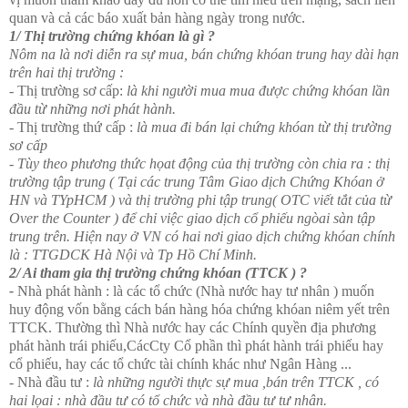
quan và cả các báo xuất bản hàng ngày trong nước.
1/ Thị trường chứng khóan là gì ?
Nôm na là nơi diễn ra sự mua, bán chứng khóan trung hay dài hạn
trên hai thị trường :
-
Thị trường sơ cấp:
là khi người mua mua được chứng khóan lần
đầu từ những nơi phát hành.
-
Thị trường thứ cấp :
là mua đi bán lại chứng khóan từ thị trường
sơ cấp
- Tùy theo phương thức họat động của thị trường còn chia ra : thị
trường tập trung ( Tại các trung Tâm Giao dịch Chứng Khóan ở
HN và TYpHCM ) và thị trường phi tập trung( OTC viết tắt của từ
Over the Counter ) để chỉ việc giao dịch cổ phiếu ngòai sàn tập
trung trên. Hiện nay ở VN có hai nơi giao dịch chứng khóan chính
là : TTGDCK Hà Nội và Tp Hồ Chí Minh.
2/ Ai tham gia thị trường chứng khóan (TTCK ) ?
-
Nhà phát hành : là các tổ chức (Nhà nước hay tư nhân ) muốn
huy động vốn bằng cách bán hàng hóa chứng khóan niêm yết trên
TTCK. Thường thì Nhà nước hay các Chính quyền địa phương
phát hành trái phiếu,CácCty Cổ phần thì phát hành trái phiếu hay
cổ phiếu, hay các tổ chức tài chính khác như Ngân Hàng ...
- Nhà đầu tư :
là những người thực sự mua ,bán trên TTCK , có
hai lọai : nhà đầu tư có tổ chức và nhà đầu tư tư nhân.