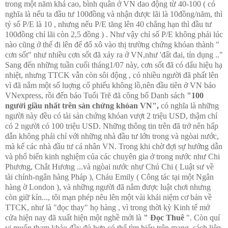
trong một năm khá cao, bình quân ở VN dao động từ 40-100 ( có
nghĩa là nếu ta đầu tư 100đồng và nhận được lãi là 10đồng/năm, thì
tỷ số P/E là 10 , nhưng nếu P/E tăng lên 40 chẳng hạn thì đầu tư
100đồng chỉ lãi còn 2,5 đồng ) . Như vậy chỉ số P/E không phải lúc
nào cũng ở thế đi lên để đổ xô vào thị trường chứng khóan thành "
cơn sốt" như nhiều cơn sốt đã xảy ra ở VN,như 'đất đai, tín dụng .."
Sang đến những tuần cuối tháng1/07 này, cơn sốt đã có dấu hiệu hạ
nhiệt, nhưng TTCK vẫn còn sôi động , có nhiều người đã phất lên
vì đã nắm một số luợng cổ phiếu không lồ,nên đầu tiên ở VN báo
VNexpress, rồi đến báo Tuổi Trẽ đã công bố Danh sách
"100
người giầu nhất trên sàn chứng khóan VN",
có nghĩa là những
người này đều có tài sản chứng khóan vượt 2 triệu USD, thậm chí
có 2 người có 100 triệu USD. Những thông tin trên đã trở nên hấp
dẫn không phải chỉ với những nhà đầu tư lớn trong và ngòai nước,
mà kể các nhà đầu tư cá nhân VN. Trong khi chờ đợi sự hướng dẫn
và phổ biến kinh nghiệm của các chuyên gia ở trong nước như Chi
Phương, Chắt Hương ...và ngòai nước như Chú Chi ( Luật sư về
tài chính-ngân hàng Pháp ), Cháu Emily ( Công tác tại một Ngân
hàng ờ London ), và những người đã nắm được luật chơi nhưng
còn giữ kín..., tôi mạn phép nêu lên một vài khái niệm cơ bản về
TTCK, như là "đọc thay" họ hàng , vì trong thời kỳ Kinh tế mở
cửa hiện nay đã xuất hiện một nghề mới là
" Đọc Thuê
". Còn quí
vị muốn tham khảo đầy đủ hơn có thể tìm hiểu trên mạng, sách liên