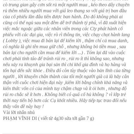
cò trung gian gây cơn sốt rủ một người mua , kéo theo dây chuyền
rủ thêm nhiều người mua với giá leo thang so với giá trị ban đầu
của cổ phiếu lần đâu tiên được ban hành. Do đó không phải ai
cũng có thể ngủ sau một đêm dễ trở thành tỷ phú, vì đã xuất hiện
việc mắc ngoặc giữa các nhân viên trong các Cty phát hành cổ
phiếu với các đại gia, việc rò rì thông tin, việc chạy chọt hành lang
( Lobby ), việc mua đi bán lại để kiếm lời , thậm chí cả mua danh,
có nghĩa là ghi tên mua giữ chỗ , nhưng không bỏ tiền mua , sau
bán lại cho người cần mua để kiếm lời ...) . Tóm lại đã vào cuộc
chơi phải tỉnh táo để tránh rủi ro , rủi ro ít thì không sao, nhưng
nếu xảy ra khuynh gia bại sản thì chỉ khổ gia đình và họ hàng và
tổn hại đến sức khỏe . Điều đó còn tùy thuộc vào bản lĩnh của từng
người , lời khuyên chân thành của tôi một người già cả là hãy cân
thận với cuôc chơi hiện đại này ,kiếm lời bằng chính khả năng và
kiến thức vốn có của mình tuy chậm chạp và ít ỏi hơn , nhưng độ
rủi ro chắc sẽ ít hơn . Không biết có quá cổ hủ không ? vì lớp trẻ
thời nay tiến bộ hơn các Cụ khốt nhiều. Hãy tiếp tục trao đổi nếu
thấy vấn đề này hay !
Vài lời nhắn nhủ
PHẠM VĨNH DI ( viết từ 4g30 sửa tới gần 7 g)