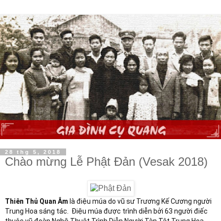
28 thg 5, 2018
Chào mừng Lễ Phật Đản (Vesak 2018)
Thiên Thủ Quan Âm
 là điệu múa do vũ sư Trương Kế Cương người 
Trung Hoa sáng tác.  Điệu múa được trình diễn bởi 63 người điếc 
thuộc vũ đoàn Nghệ Thuật Trình Diễn Người Tàn Tật Trung Hoa.  