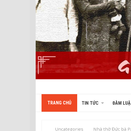
TRANG CHỦ
TIN TỨC
ĐÀM LUẬ
Uncategories
Nhà thờ Đức bà P