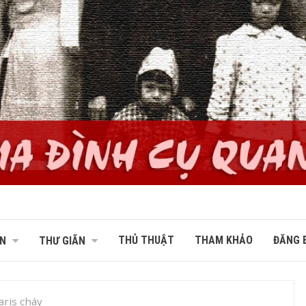
THỦ THUẬT
THAM KHẢO
ĐĂNG B
N
THƯ GIÃN
aris cháy