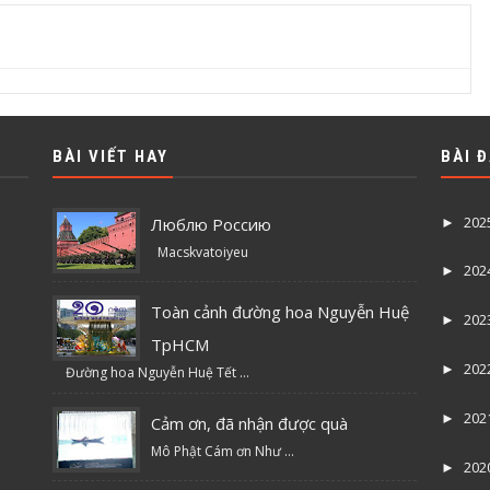
BÀI VIẾT HAY
BÀI 
202
Люблю Россию
►
Macskvatoiyeu
202
►
Toàn cảnh đường hoa Nguyễn Huệ
202
►
TpHCM
202
►
Đường hoa Nguyễn Huệ Tết ...
202
►
Cảm ơn, đã nhận được quà
Mô Phật Cám ơn Như ...
202
►