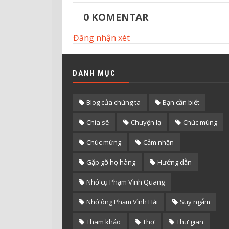
0
KOMENTAR
Đăng nhận xét
DANH MỤC
Blog của chúng ta
Bạn cần biết
Chia sẽ
Chuyện lạ
Chúc mùng
Chúc mừng
Cảm nhận
Gặp gỡ họ hàng
Hướng dẫn
Nhớ cụ Phạm Vĩnh Quang
Nhớ ông Phạm Vĩnh Hải
Suy ngẫm
Tham khảo
Thơ
Thư giãn