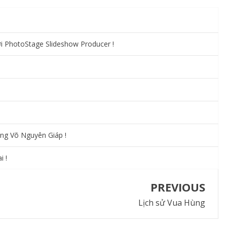
ới PhotoStage Slideshow Producer !
ớng Võ Nguyên Giáp !
i !
PREVIOUS
Lịch sử Vua Hùng