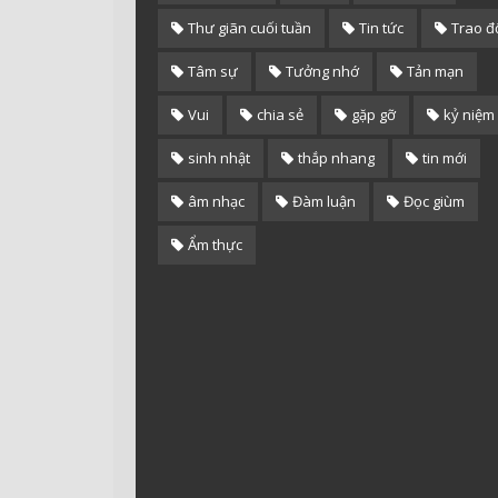
Thư giãn cuối tuần
Tin tức
Trao đ
Tâm sự
Tưởng nhớ
Tản mạn
Vui
chia sẻ
gặp gỡ
kỷ niệm
sinh nhật
thắp nhang
tin mới
âm nhạc
Đàm luận
Đọc giùm
Ẩm thực