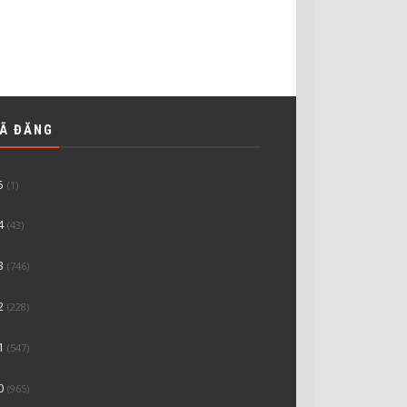
ĐÃ ĐĂNG
5
(1)
4
(43)
3
(746)
2
(228)
1
(547)
0
(965)