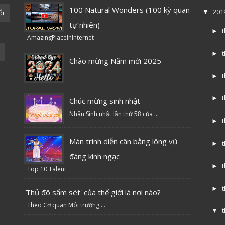
100 Natural Wonders (100 kỳ quan
201
ổi
▼
tự nhiên)
►
AmazingPlaceInInternet
►
Chào mừng Năm mới 2025
►
►
Chúc mừng sinh nhật
Nhân Sinh nhật lần thứ 58 của ...
►
Màn trình diễn cân bằng lông vũ
►
đáng kinh ngạc
►
Top 10 Talent
►
'Thủ đô sấm sét' của thế giới là nơi nào?
Theo Cơ quan Môi trường ...
▼