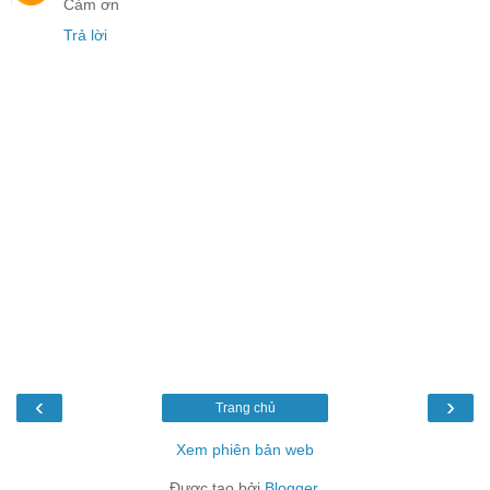
Cảm ơn
Trả lời
‹
›
Trang chủ
Xem phiên bản web
Được tạo bởi
Blogger
.