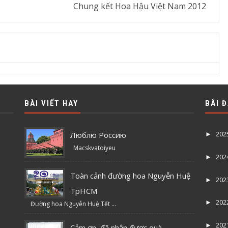
Chung kết Hoa Hậu Việt Nam 2012
BÀI VIẾT HAY
BÀI 
202
Люблю Россию
►
Macskvatoiyeu
202
►
Toàn cảnh đường hoa Nguyễn Huệ
202
►
TpHCM
202
►
Đường hoa Nguyễn Huệ Tết ...
202
►
Cảm ơn, đã nhận được quà