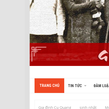
TRANG CHỦ
TIN TỨC
ĐÀM LUẬ
Gia đình Cụ Quang
sinh nhật
Mừ