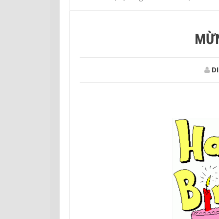
MỪN
DI