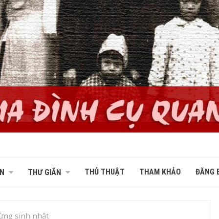
THỦ THUẬT
THAM KHẢO
ĐĂNG B
N
THƯ GIÃN
ng sinh nhật