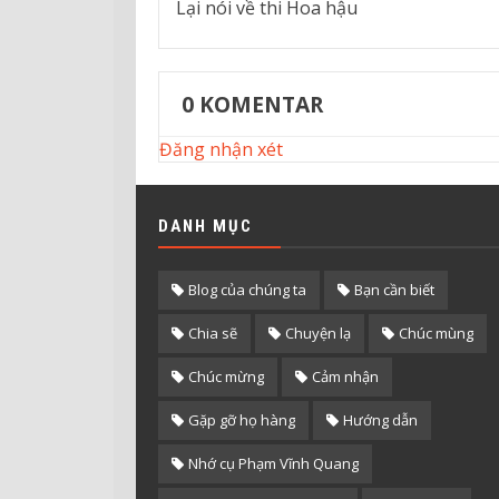
Lại nói về thi Hoa hậu
0
KOMENTAR
Đăng nhận xét
DANH MỤC
Blog của chúng ta
Bạn cần biết
Chia sẽ
Chuyện lạ
Chúc mùng
Chúc mừng
Cảm nhận
Gặp gỡ họ hàng
Hướng dẫn
Nhớ cụ Phạm Vĩnh Quang