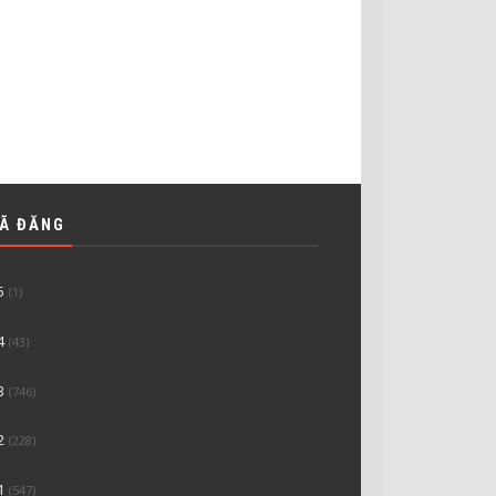
ĐÃ ĐĂNG
5
(1)
4
(43)
3
(746)
2
(228)
1
(547)