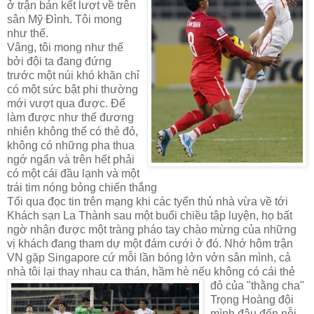
ở trận bán kết lượt về trên
sân Mỹ Đình. Tôi mong
như thế.
Vâng, tôi mong như thế
bởi đ
ội ta đang đứng
trước một núi khó khăn chỉ
có một sức bật phi thường
mới vượt qua được. Để
làm được như thế đương
nhiên không thể có thẻ đỏ,
không có những pha thua
ngớ ngẩn và trên hết phải
có một cái đầu lạnh và một
trái tim nóng bỏng chiến thắng
Tối qua đọc tin trên mạng khi các tyển thủ nhà vừa
về tới
Khách sạn La Thành sau một buổi chiều tập luyện, họ bất
ngờ nhận được một tràng pháo tay chào mừng của những
vị khách đang tham dự một đám cưới ở đó. Nhớ hôm trận
VN gặp
Singapore
cứ mỗi lần bóng lởn vởn sân mình, cả
nhà tôi lại thay nhau ca thán, hầm hè nếu k
hông có cái thẻ
đỏ của "thằng cha"
Trọng Hoàng đội
mình đâu đến nỗi.