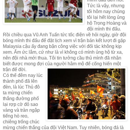
Tức là vậy, nhưng
tối hôm nay chúng
tôi lại hết lòng ủng
hộ Trọng Hoàng và
đội mình thi đấu.
Rồi chiều qua Vũ Anh Tuấn tức tốc điện về hỏi ngày, giờ đội
bóng mình thi đấu để đặt lịch xem vì trận bán kết lượt đi gặp
Malaysia
cậu ấy đang bận công việc với đối tác không kịp
x
em. Ấm
ức lắm, cứ như là vì không có mình ủng h
ộ từ xa,
nên đội nhà mới thua. Tôi tin tưởng cầu thủ mình đ
ã
nhận
biết được mong đợi của người hâm mộ để cống hiến một
trận để đời.
Có thể đêm nay lúc
thành phố đã lên
đèn, là lúc Thủ đô
ta mừng c
hiến
thắng đường phố
lại rợp cờ đỏ sao
vàng và tràn ngập
tiếng hò reo,
chiêng trống chúc
mừng chiến thắng của đội Việt
Nam
. Tuy nhiên, bóng đá là