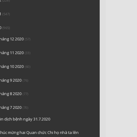
(228)
1
(547)
0
(965)
tháng 12 2020
(57)
tháng 11 2020
(33)
tháng 10 2020
(60)
tháng 9 2020
(76)
tháng 8 2020
(77)
tháng 7 2020
(70)
in dịch bệnh ngày 31.7.2020
húc mừng hai Quan chức Chi họ nhà ta lên