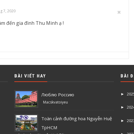
ng 7, 2020
m đến gia đình Thu Minh ạ !
BÀI VIẾT HAY
BÀI 
202
Люблю Россию
►
Macskvatoiyeu
202
►
Toàn cảnh đường hoa Nguyễn Huệ
202
►
TpHCM
202