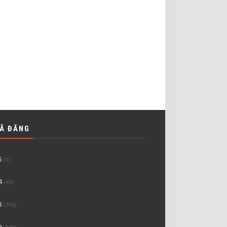
ĐÃ ĐĂNG
5
(1)
4
(43)
3
(746)
2