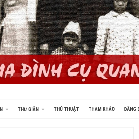
THỦ THUẬT
THAM KHẢO
ĐĂNG B
N
THƯ GIÃN
…