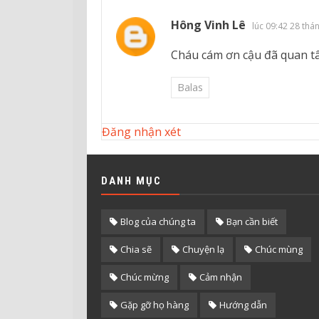
Hông Vinh Lê
lúc 09:42 28 thá
Cháu cám ơn cậu đã quan tâ
Balas
Đăng nhận xét
DANH MỤC
Blog của chúng ta
Bạn cần biết
Chia sẽ
Chuyện lạ
Chúc mùng
Chúc mừng
Cảm nhận
Gặp gỡ họ hàng
Hướng dẫn