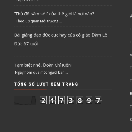
'Thủ đô sấm sét' của thế giới là nơi nào?
Ả
Theo Cơ quan Môi trường ...
T
Bài giảng đạo đức cực hay của cô giáo Đàm Lê
T
Đức 87 tuổi.
V
Tạm biệt nhé, Đoàn Chí Kiên!
T
Ngày hôm qua một người bạn ...
T
TỔNG SỐ LƯỢT XEM TRANG
B
2
1
7
3
8
9
7
T
C