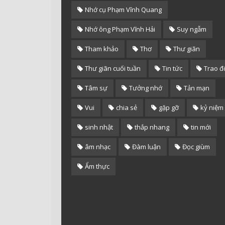
Nhớ cụ Phạm Vĩnh Quang
Nhớ ông Phạm Vĩnh Hải
Suy ngẫm
Tham khảo
Thơ
Thư giãn
Thư giãn cuối tuần
Tin tức
Trao đ
Tâm sự
Tưởng nhớ
Tản mạn
Vui
chia sẻ
gặp gỡ
kỷ niệm
sinh nhật
thắp nhang
tin mới
âm nhạc
Đàm luận
Đọc giùm
Ẩm thực