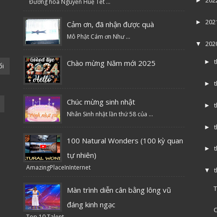
►
Đường hoa Nguyễn Huệ Tết ...
202
►
Cảm ơn, đã nhận được quà
Mô Phật Cám ơn Như ...
202
▼
Chào mừng Năm mới 2025
►
ổi
►
Chúc mừng sinh nhật
►
Nhân Sinh nhật lần thứ 58 của ...
►
100 Natural Wonders (100 kỳ quan
►
tự nhiên)
AmazingPlaceInInternet
▼
T
Màn trình diễn cân bằng lông vũ
đáng kinh ngạc
C
Top 10 Talent