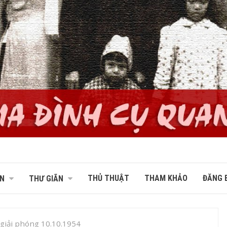
THỦ THUẬT
THAM KHẢO
ĐĂNG B
N
THƯ GIÃN
giải phóng 10.10.1954