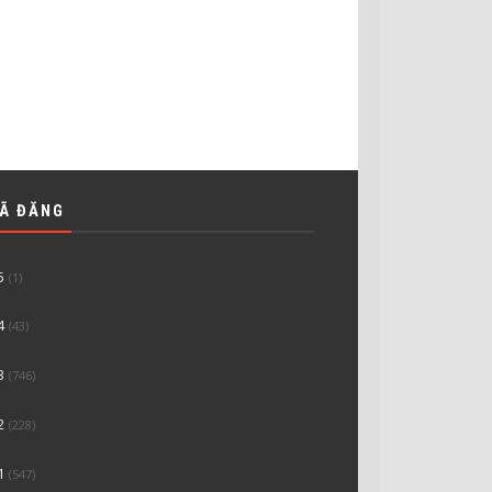
ĐÃ ĐĂNG
5
(1)
4
(43)
3
(746)
2
(228)
1
(547)