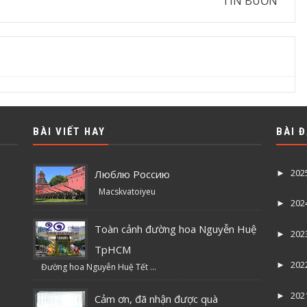
TIN BUỒN
BÀI VIẾT HAY
BÀI 
202
Люблю Россию
►
Macskvatoiyeu
202
►
Toàn cảnh đường hoa Nguyễn Huệ
202
►
TpHCM
202
►
Đường hoa Nguyễn Huệ Tết ...
202
►
Cảm ơn, đã nhận được quà