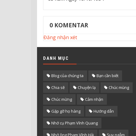
0
KOMENTAR
Đăng nhận xét
DANH MỤC
Blog của chúng ta
Bạn cần biết
Chia sẽ
Chuyện lạ
Chúc mùng
Chúc mừng
Cảm nhận
Gặp gỡ họ hàng
Hướng dẫn
Nhớ cụ Phạm Vĩnh Quang
Nhớ ông Phạm Vĩnh Hải
Suy ngẫm