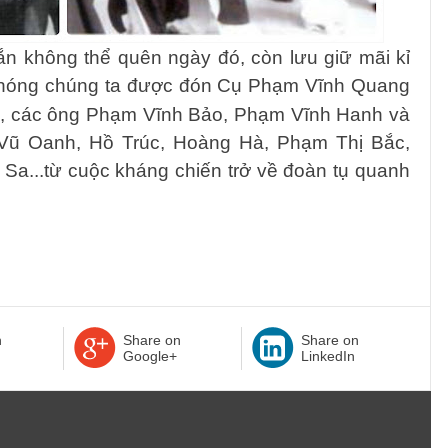
ắn không thể quên ngày đó, còn lưu giữ mãi kỉ
phóng
c
húng ta
được
đón Cụ Phạm Vĩnh Quang
ng, các ông Phạm Vĩnh Bảo, Phạm Vĩnh Hanh và
Vũ Oanh, Hồ Trúc, Hoàng Hà, Phạm Thị Bắc,
a...t
ừ cuộc kháng chiến
trở về đoàn tụ quanh
n
Share on
Share on
Google+
LinkedIn