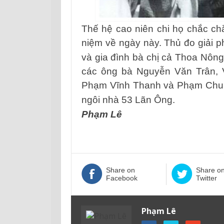
Thế hệ cao niên chi họ chắc ch
niệm về ngày này. Thủ đo giải 
và gia đình bà chị cả Thoa Nô
các ông bà Nguyễn Văn Trân, 
Phạm Vĩnh Thanh và Phạm Chu S
ngôi nhà 53 L
ãn
Ông.
Phạm Lê
Share on
Share o
Facebook
Twitter
Phạm Lê