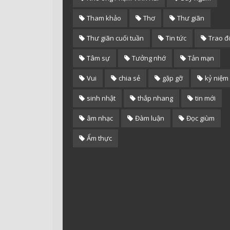
Tham khảo
Thơ
Thư giãn
Thư giãn cuối tuần
Tin tức
Trao đ
Tâm sự
Tưởng nhớ
Tản mạn
Vui
chia sẻ
gặp gỡ
kỷ niệm
sinh nhật
thắp nhang
tin mới
âm nhạc
Đàm luận
Đọc giùm
Ẩm thực