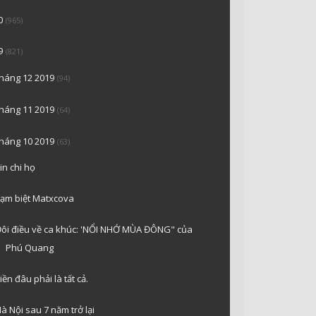
0
(965)
9
(821)
tháng 12 2019
(94)
tháng 11 2019
(64)
tháng 10 2019
(63)
in chi họ
ạm biệt Matxcova
ôi điều về ca khúc: 'NỔI NHỚ MÙA ĐÔNG" của
Phú Quang
iền đâu phải là tất cả.
à Nội sau 7 năm trở lại