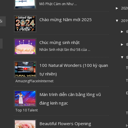
Mô Phật Cám ơn Như ...
202
►
Chào mừng Năm mới 2025
201
ổi
▼
►
Chúc mừng sinh nhật
►
Nhân Sinh nhật lần thứ 58 của ...
▼
100 Natural Wonders (100 kỳ quan
T
tự nhiên)
T
AmazingPlaceInInternet
Đ
Màn trình diễn cân bằng lông vũ
đáng kinh ngạc
Top 10 Talent
T
Beautiful Flowers Opening
H