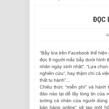
ĐỌC 
"Bẫy lừa trên Facebook thể hiện
đọc 9 người mắc bẫy dưới hình th
nhân ngày sinh nhật”, “Lựa chọ
nghiên cứu”, hay thậm chí cả vi
thất tu hành”…
Chiêu thức "miễn phí" và hành t
đảo nào lại dễ lấy lòng tin của
tường cá nhân của người dùng 
bán hàng online" sẽ tạo một h