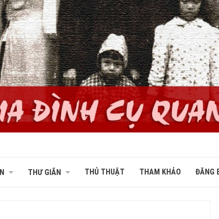
THỦ THUẬT
THAM KHẢO
ĐĂNG B
N
THƯ GIÃN