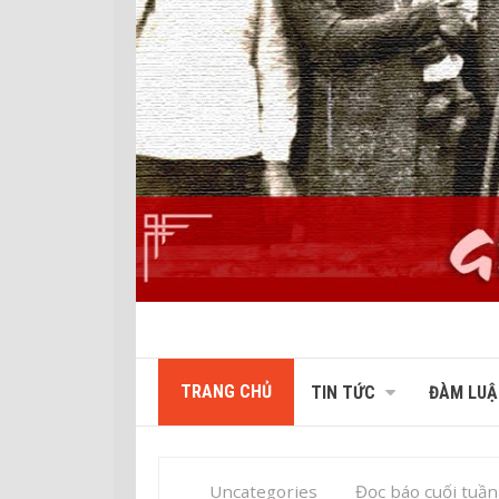
TRANG CHỦ
TIN TỨC
ĐÀM LUẬ
Uncategories
Đọc báo cuối tuần