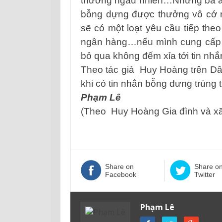
thưởng ngẫu nhiên…Nhưng bà ấy 
bỗng dựng được thưởng vô cớ n
sẽ có một loạt yêu cầu tiếp theo
ngân hàng…nếu mình cung cấp s
bỏ qua không đếm xỉa tới tin nhắ
Theo tác giả
Huy Hoàng
trên D
khi có tin nhắn bỗng dưng trúng
Phạm Lê
(Theo
Huy Hoàng Gia đình và xã
Share on
Share o
Facebook
Twitter
Phạm Lê