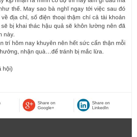
kịp nhận ra mình có dự thi hay làm gì đâu mà
hư thế. May sao bà nghĩ ngay tới việc sau đó
 về địa chỉ, số điện thoại thậm chí cả tài khoản
ẽ bị khai thác hậu quả sẽ khôn lường nên đã
n này.
ân trí hôm nay khuyên nên hết sức cẩn thận mỗi
 thưởng, nhận quà…để tránh bị mắc lừa.
 hội)
n
Share on
Share on
Google+
LinkedIn