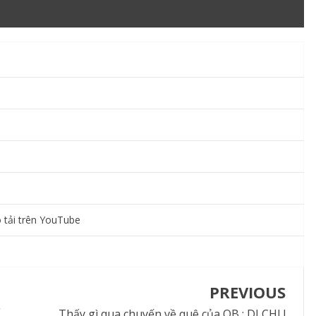
 tải trên YouTube
PREVIOUS
g
Thấy gì qua chuyến về quê của OB : DI CHI !