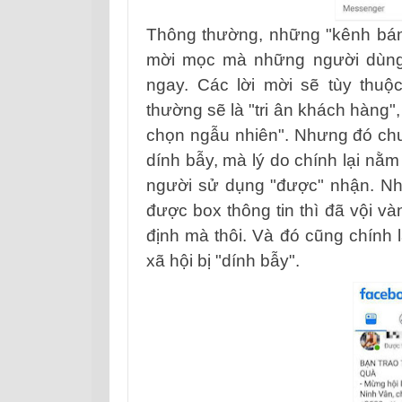
Thông thường, những "kênh bán 
mời mọc mà những người dùng t
ngay. Các lời mời sẽ tùy thu
thường sẽ là "tri ân khách hàng",
chọn ngẫu nhiên". Nhưng đó chư
dính bẫy, mà lý do chính lại nằ
người sử dụng "được" nhận. Nhi
được box thông tin thì đã vội v
định mà thôi. Và đó cũng chín
xã hội bị "dính bẫy".