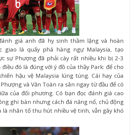
đánh giá anh đã hy sinh thầm lặng và hoàn
c giao là quấy phá hàng ngự Malaysia, tạo
c sự Phượng đã phải cày rất nhiều khi bị 2-3
điều đó là đúng với ý đồ của thầy Park: để cho
hiến hậu vệ Malaysia lúng túng. Cái hay của
g Phượng và Văn Toàn ra sân ngay từ đầu để có
iữa của đối phương. Có bạn đọc đánh giá cao
ông ghi bàn nhưng cách đá năng nổ, chủ động
 là nhân tố thu hút nhiều vệ tinh, vẫn gây khó