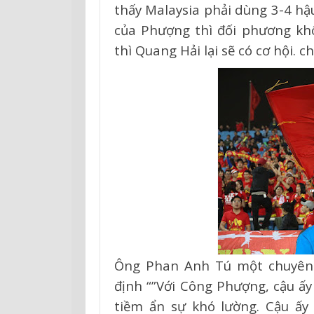
thấy Malaysia phải dùng 3-4 hậ
của Phượng thì đối phương k
thì Quang Hải lại sẽ có cơ hội. 
Ông Phan Anh Tú một chuyên 
định “”Với Công Phượng, cậu ấ
tiềm ẩn sự khó lường. Cậu ấy