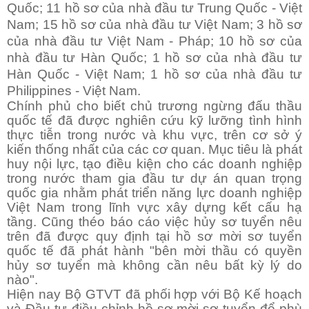
Quốc; 11 hồ sơ của nhà đầu tư Trung Quốc - Việt
Nam; 15 hồ sơ của nhà đầu tư Việt Nam; 3 hồ sơ
của nhà đầu tư Việt Nam - Pháp; 10 hồ sơ của
nhà đầu tư Hàn Quốc; 1 hồ sơ của nhà đầu tư
Hàn Quốc - Việt Nam; 1 hồ sơ của nhà đầu tư
Philippines - Việt Nam.
Chính phủ cho biết chủ trương ngừng đấu thầu
quốc tế đã được nghiên cứu kỹ lưỡng tình hình
thực tiễn trong nước và khu vực, trên cơ sở ý
kiến thống nhất của các cơ quan. Mục tiêu là phát
huy nội lực, tạo điều kiện cho các doanh nghiệp
trong nước tham gia đầu tư dự án quan trọng
quốc gia nhằm phát triển năng lực doanh nghiệp
Việt Nam trong lĩnh vực xây dựng kết cấu hạ
tầng. Cũng théo báo cáo việc hủy sơ tuyển nêu
trên đã được quy định tại hồ sơ mời sơ tuyển
quốc tế đã phát hành "bên mời thầu có quyền
hủy sơ tuyển mà không cần nêu bất kỳ lý do
nào".
Hiện nay Bộ GTVT đã phối hợp với Bộ Kế hoạch
và Đầu tư điều chỉnh hồ sơ mời sơ tuyển để phù