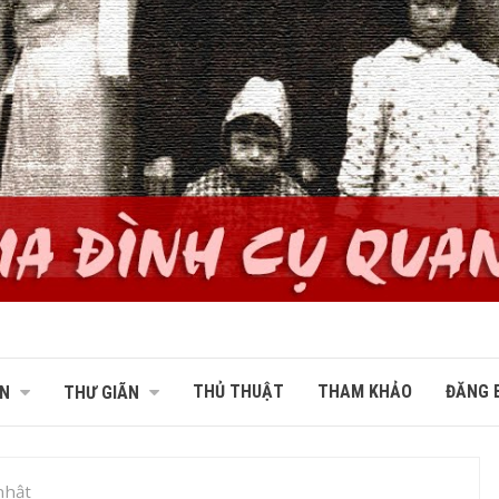
THỦ THUẬT
THAM KHẢO
ĐĂNG B
N
THƯ GIÃN
nhật