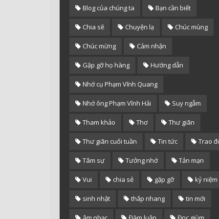
Blog của chúng ta
Bạn cần biết
Chia sẽ
Chuyện lạ
Chúc mùng
Chúc mừng
Cảm nhận
Gặp gỡ họ hàng
Hướng dẫn
Nhớ cụ Phạm Vĩnh Quang
Nhớ ông Phạm Vĩnh Hải
Suy ngẫm
Tham khảo
Thơ
Thư giãn
Thư giãn cuối tuần
Tin tức
Trao đ
Tâm sự
Tưởng nhớ
Tản mạn
Vui
chia sẻ
gặp gỡ
kỷ niệm
sinh nhật
thắp nhang
tin mới
âm nhạc
Đàm luận
Đọc giùm