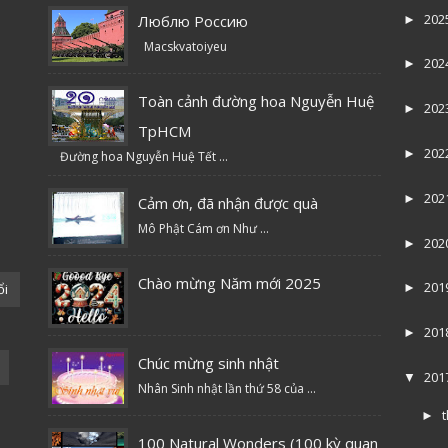
202
Люблю Россию
►
Macskvatoiyeu
202
►
Toàn cảnh đường hoa Nguyễn Huệ
202
►
TpHCM
202
►
Đường hoa Nguyễn Huệ Tết ...
202
►
Cảm ơn, đã nhận được quà
Mô Phật Cám ơn Như ...
202
►
Chào mừng Năm mới 2025
201
ổi
►
201
►
Chúc mừng sinh nhật
201
▼
Nhân Sinh nhật lần thứ 58 của ...
►
100 Natural Wonders (100 kỳ quan