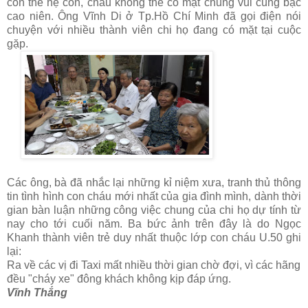
còn thế hệ con, cháu không thể có mặt chung vui cùng bậc
cao niên. Ông Vĩnh Di ở Tp.Hồ Chí Minh đã gọi điện nói
chuyện với nhiều thành viên chi họ đang có mặt tại cuộc
gặp.
Các ông, bà đã nhắc lại những kỉ niệm xưa, tranh thủ thông
tin tình hình con cháu mới nhất của gia đình mình, dành thời
gian bàn luận những công việc chung của chi họ dự tính từ
nay cho tới cuối năm. Ba bức ảnh trên đây là
do Ngọc
Khanh thành viên trẻ duy nhất thuộc lớp con cháu U.50 ghi
lại:
Ra về các vị đi Taxi mất nhiều thời gian chờ đợi, vì các hãng
đều "cháy xe" đông khách không kịp đáp ứng.
Vĩnh Thắng