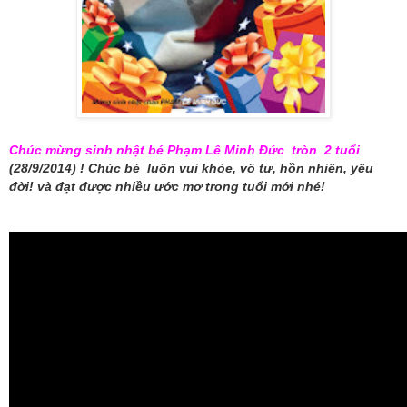
Chúc mừng sinh nhật bé Phạm Lê Minh Đức tròn 2 tuổi
(28/9/2014) ! Chúc bé luôn vui khỏe, vô tư, hồn nhiên, yêu
đời! và đạt được nhiều ước mơ trong tuổi mới nhé!