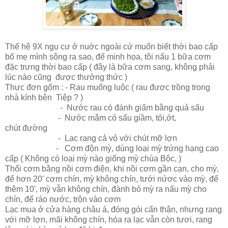
Thế hệ 9X ngụ cư ở nuớc ngoài cứ muốn biết thời bao cấp
bố mẹ mình sông ra sao, để minh họa, tôi nấu 1 bữa cơm
đặc trưng thời bao cấp ( đây là bữa cơm sang, không phải
lúc nào cũng được thưởng thức )
Thực đơn gốm : - Rau muống luộc ( rau được trồng trong
nhà kính bên Tiệp ? )
- Nước rau có đánh giấm bằng quả sấu
- Nước mắm có sấu giầm, tỏi,ớt,
chút đường
- Lạc rang cả vỏ với chút mỡ lợn
- Cơm độn mỳ, dùng loại mỳ trứng hạng cao
cấp ( Không có loại mỳ nào giống mỳ chùa Bộc, )
Thổi cơm bằng nồi cơm điện, khi nồi cơm gần cạn, cho mỳ,
để hơn 20' cơm chín, mỳ không chín, tưới nứơc vào mỳ, để
thêm 10', mỳ vẫn không chín, đành bỏ mỳ ra nấu mỳ cho
chín, để ráo nước, trộn vào cơm
Lạc mua ở cửa hàng châu á, đóng gói cẩn thận, nhưng rang
với mỡ lợn, mãi không chín, hóa ra lạc vẫn còn tươi, rang