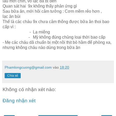
lâu mới chín, vỏ lạc đã bị đen
Quan sát hai 9x không thấy phản ứng gì
Sau bữa ăn, mới hỏi cảm tưởng : Cơm mềm rẻo hơn ,
lạc ăn bùi
Thế là các cháu 9x chưa cảm thông được bữa ăn thoi bao
cấp vì :
- Lạ miệng
- Mỳ không đúng chủng loại thời bao cấp
- Mẹ các cháu dã chuẩn bị một nồi thịt bò hầm để phòng xa,
nhưng không cháu nào dùng trong bữa ăn
Phamlongcuong@gmail.com
vào
18:20
Chia sẻ
Không có nhận xét nào:
Đăng nhận xét