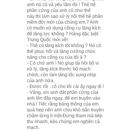
anh nó cũ và yếu lắm rồi ! Thế hệ
phần cứng của anh cũ như thế
này thì làm sao xử lý nổi thế hệ phần
mềm đời mới của chúng em.? Anh
có muốn xử dụng công cụ tăng kích
để tăng lực không ? Hàng đặc biệt
Trung Quốc mới về!
- Thế có tăng kích tốt không ? Nó có
thể phục hồi và tăng cường chức
năng cho công cụ của tôi à ?
- Có chứ anh ! Nó gíup tái hồi bộ vi
xử lý, tăng kíck thước bộ mạch
chính, còn làm tăng tốc xung nhịp
của anh nữa.
- Được rồi , cô cho tôi cái ấy ngay đi !
- Vâng, xin anh đặt phần cứng của
anh lên đây ngay, để em truyền vào
nhá ! Tiếc rằng băng thông của em
quá hẹp nên anh chịu khó dẩn truyền
chậm từng tí một.Đừng tham mà tiếp
thu nhanh, kẻo chúng em nghẽn cả
mạch.