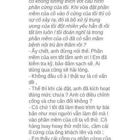
cô không tương thích với cấu hình
phần cứng của tôi. Khi vừa đặt phần
mềm của cô vào ổ cứng của tôi thì có
sự cố xảy ra, đó là bộ xử lý trung
ưong của tôi đột nhiên yếu hẳn đi rồi
tắt lịm luôn ! tôi đoán nghĩ là trong
phần mềm của cô đã có sẵn mầm
bệnh nội trú âm thầm rồi ?
- Ấy chết, anh đừng nói thế. Phần
mềm của em tốt lắm anh ơi ! Em đã
kiểm tra kỹ, bảo đảm sạch sẽ. Ai
dùng qua cũng sẽ hài lòng.
- Không đâu cô à ! thật sự là có vấn
đề ,
- Thế thì khi cài đặt, anh đã kích hoạt
đúng mức chưa ? Anh có điều chỉnh
cổng và cho cân đối không ?
- Có chứ ! tôi đã làm theo trình tự bài
bản như mọi người vẫn làm đó mà !
vào phần mềm của cô ta vô thử. Cô
hàng loay hoay thử một lúc, cầm cái
ổ cứng của ông khách lên và nói ;
- Em thấy cái công cụ phần cứng của